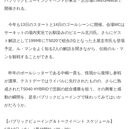
パブリックビューイングイベントが東京・お台場のMEGAWEBで
開催される。
今年も13日のスタートと14日のゴールシーンに開催。会場MCは
サーキットの場内実況でお馴染みのピエール北川氏。さらにゲス
ト解説として1999年にTS020で総合2位となった土屋圭市氏も登場
予定。ル・マンをよく知る2人の解説を聞きながら、伝統のル・マ
ンを観戦することができる。
昨年のポールシッターである中嶋一貴も、怪我から復帰し参戦
が濃厚。テストデーではライバルに先行されたものの、さらに熟
成されたTS040 HYBRIDで悲願の総合優勝を狙う。その興奮と感
動の瞬間を、是非パブリックビューイングで味わってみてはいか
がだろうか。
【パブリックビューイング＆トークイベント スケジュール】