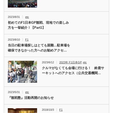
2023/8/31
etc
初めてのF1日本GP観戦、現地での楽しみ
方を一挙紹介！【Part1】
2023/8/10
F1
当日の駐車場探しはとても困難…駐車場を
確保できなかった方へのお勧めアクセ…
2023/6/12
2023年 F1日本GP
,
etc
クルマがなくても会場に行ける！ 鈴鹿サ
ーキットへのアクセス（公共交通機関…
2023/5/31
etc
『観戦塾』活動再開のお知らせ
2018/10/3
F1