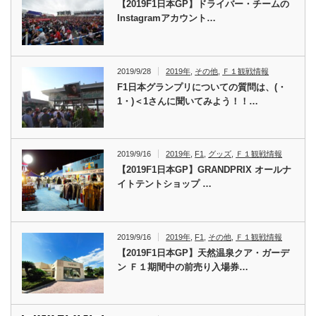
【2019F1日本GP】ドライバー・チームの
Instagramアカウント…
2019/9/28
2019年
,
その他
,
Ｆ１観戦情報
F1日本グランプリについての質問は、(・
1・)＜1さんに聞いてみよう！！…
2019/9/16
2019年
,
F1
,
グッズ
,
Ｆ１観戦情報
【2019F1日本GP】GRANDPRIX オールナ
イトテントショップ …
2019/9/16
2019年
,
F1
,
その他
,
Ｆ１観戦情報
【2019F1日本GP】天然温泉クア・ガーデ
ン Ｆ１期間中の前売り入場券…