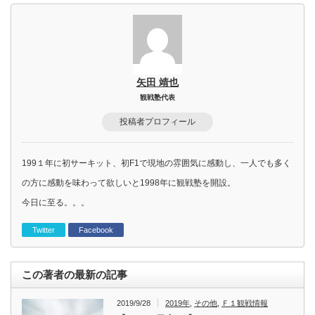
矢田 靖也
観戦塾代表
投稿者プロフィール
199１年に初サーキット、初F1で現地の雰囲気に感動し、一人でも多く
の方に感動を味わって欲しいと1998年に観戦塾を開設。
今日に至る。。。
Twitter
Facebook
この著者の最新の記事
2019/9/28
2019年
,
その他
,
Ｆ１観戦情報