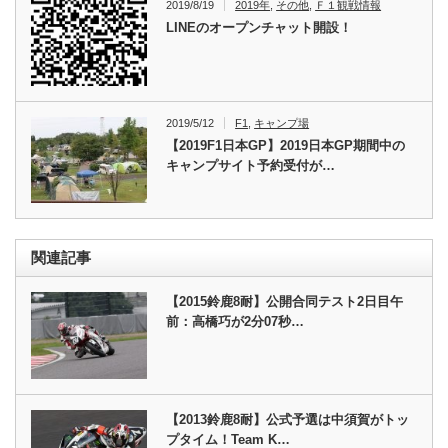
2019/8/19
2019年
,
その他
,
Ｆ１観戦情報
LINEのオープンチャット開設！
2019/5/12
F1
,
キャンプ場
【2019F1日本GP】2019日本GP期間中の
キャンプサイト予約受付が…
関連記事
【2015鈴鹿8耐】公開合同テスト2日目午
前：高橋巧が2分07秒…
【2013鈴鹿8耐】公式予選は中須賀がトッ
プタイム！Team K…