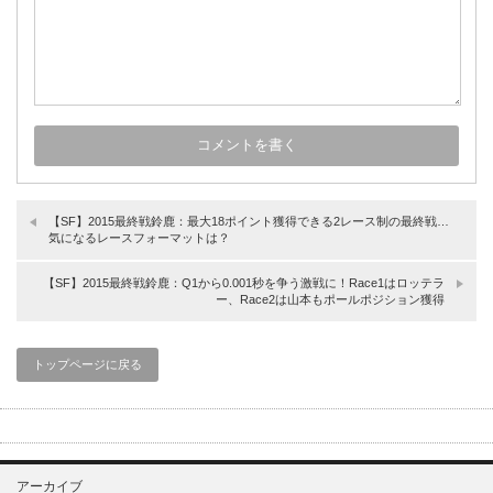
【SF】2015最終戦鈴鹿：最大18ポイント獲得できる2レース制の最終戦…
気になるレースフォーマットは？
【SF】2015最終戦鈴鹿：Q1から0.001秒を争う激戦に！Race1はロッテラ
ー、Race2は山本もポールポジション獲得
トップページに戻る
アーカイブ