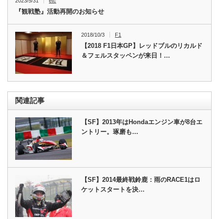
2023/5/31
etc
『観戦塾』活動再開のお知らせ
2018/10/3
F1
【2018 F1日本GP】レッドブルのリカルド
＆フェルスタッペンが来日！…
関連記事
【SF】2013年はHondaエンジン車が8台エ
ントリー。琢磨も…
【SF】2014最終戦鈴鹿：雨のRACE1はロ
ケットスタートを決…