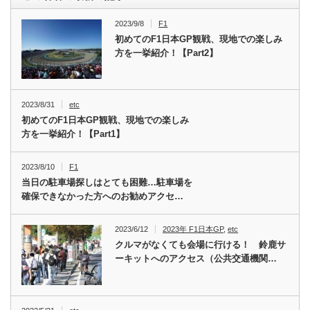
2023/9/8
F1
初めてのF1日本GP観戦、現地での楽しみ
方を一挙紹介！【Part2】
2023/8/31
etc
初めてのF1日本GP観戦、現地での楽しみ
方を一挙紹介！【Part1】
2023/8/10
F1
当日の駐車場探しはとても困難…駐車場を
確保できなかった方へのお勧めアクセ…
2023/6/12
2023年 F1日本GP
,
etc
クルマがなくても会場に行ける！ 鈴鹿サ
ーキットへのアクセス（公共交通機関…