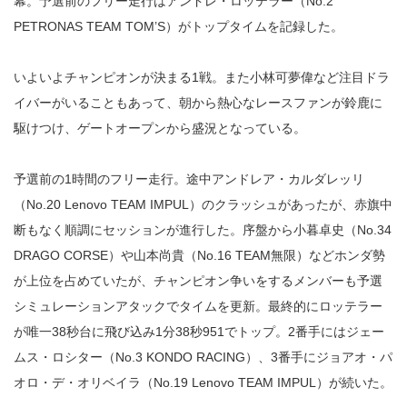
幕。予選前のフリー走行はアンドレ・ロッテラー（No.2
PETRONAS TEAM TOM’S）がトップタイムを記録した。
いよいよチャンピオンが決まる1戦。また小林可夢偉など注目ドラ
イバーがいることもあって、朝から熱心なレースファンが鈴鹿に
駆けつけ、ゲートオープンから盛況となっている。
予選前の1時間のフリー走行。途中アンドレア・カルダレッリ
（No.20 Lenovo TEAM IMPUL）のクラッシュがあったが、赤旗中
断もなく順調にセッションが進行した。序盤から小暮卓史（No.34
DRAGO CORSE）や山本尚貴（No.16 TEAM無限）などホンダ勢
が上位を占めていたが、チャンピオン争いをするメンバーも予選
シミュレーションアタックでタイムを更新。最終的にロッテラー
が唯一38秒台に飛び込み1分38秒951でトップ。2番手にはジェー
ムス・ロシター（No.3 KONDO RACING）、3番手にジョアオ・パ
オロ・デ・オリベイラ（No.19 Lenovo TEAM IMPUL）が続いた。