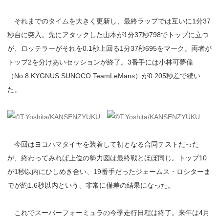
それまでのタイムを大きく更新し、最終ラップでは互いに1分37
秒台に突入。先にアタックした山本が1分37秒798でトップに立つ
が、ロッテラーがそれを0.1秒上回る1分37秒695をマーク。両者が
トップ2を分けあいセッションが終了。3番手には小林可夢偉
（No.8 KYGNUS SUNOCO TeamLeMans）が0.205秒差で続い
た。
今回はヨコハマタイヤを装着して初となる合同テストだった
が、終わってみれば上位の勢力図は最終戦とほぼ同じ。トップ10
が1秒以内にひしめき合い、19番手だったジェームス・ロシターま
でが約1.6秒以内という、非常に僅差の結果になった。
これでスーパーフォーミュラの今季走行日程は終了。来年は4月