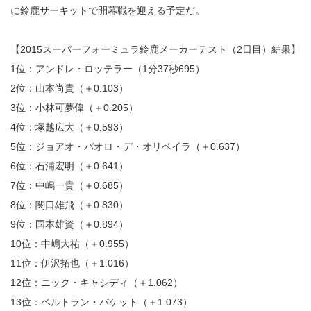
に鈴鹿サーキットで開幕戦を迎える予定だ。
【2015スーパーフォーミュラ鈴鹿メーカーテスト（2日目）結果】
1位：アンドレ・ロッテラー（1分37秒695）
2位：山本尚貴（＋0.103）
3位：小林可夢偉（＋0.205）
4位：塚越広大（＋0.593）
5位：ジョアオ・パオロ・デ・オリベイラ（＋0.637）
6位：石浦宏明（＋0.641）
7位：中嶋一貴（＋0.685）
8位：関口雄飛（＋0.830）
9位：国本雄資（＋0.894）
10位：中嶋大祐（＋0.955）
11位：伊沢拓也（＋1.016）
12位：ニック・キャシディ（＋1.062）
13位：ベルトラン・バケット（＋1.073）