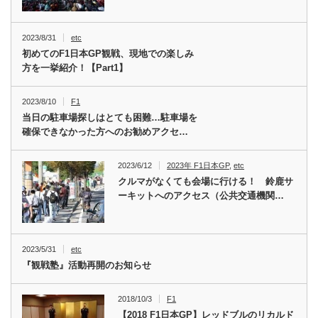
2023/8/31
etc
初めてのF1日本GP観戦、現地での楽しみ
方を一挙紹介！【Part1】
2023/8/10
F1
当日の駐車場探しはとても困難…駐車場を
確保できなかった方へのお勧めアクセ…
2023/6/12
2023年 F1日本GP
,
etc
クルマがなくても会場に行ける！ 鈴鹿サ
ーキットへのアクセス（公共交通機関…
2023/5/31
etc
『観戦塾』活動再開のお知らせ
2018/10/3
F1
【2018 F1日本GP】レッドブルのリカルド