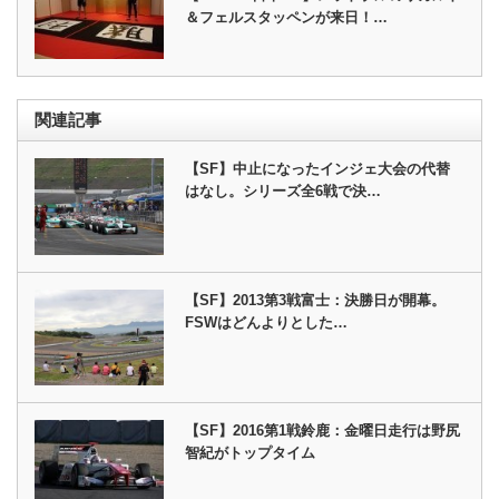
＆フェルスタッペンが来日！…
関連記事
【SF】中止になったインジェ大会の代替
はなし。シリーズ全6戦で決…
【SF】2013第3戦富士：決勝日が開幕。
FSWはどんよりとした…
【SF】2016第1戦鈴鹿：金曜日走行は野尻
智紀がトップタイム