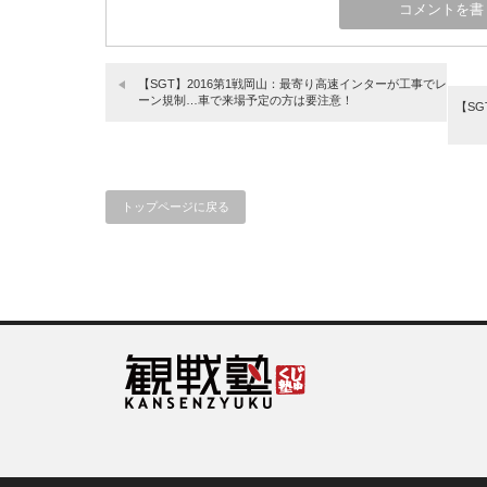
【SGT】2016第1戦岡山：最寄り高速インターが工事でレ
ーン規制…車で来場予定の方は要注意！
【SG
トップページに戻る