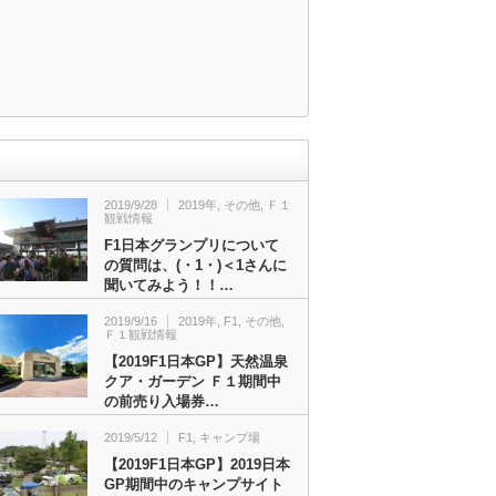
2019/9/28
2019年
,
その他
,
Ｆ１
観戦情報
F1日本グランプリについて
の質問は、(・1・)＜1さんに
聞いてみよう！！…
2019/9/16
2019年
,
F1
,
その他
,
Ｆ１観戦情報
【2019F1日本GP】天然温泉
クア・ガーデン Ｆ１期間中
の前売り入場券…
2019/5/12
F1
,
キャンプ場
【2019F1日本GP】2019日本
GP期間中のキャンプサイト