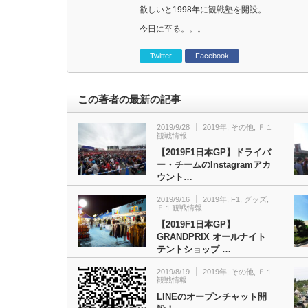
欲しいと1998年に観戦塾を開設。
今日に至る。。。
Twitter
Facebook
この著者の最新の記事
2019/9/28
2019年
,
その他
,
Ｆ１
観戦情報
【2019F1日本GP】ドライバ
ー・チームのInstagramアカ
ウント…
2019/9/16
2019年
,
F1
,
グッズ
,
Ｆ１観戦情報
【2019F1日本GP】
GRANDPRIX オールナイト
テントショップ …
2019/8/19
2019年
,
その他
,
Ｆ１
観戦情報
LINEのオープンチャット開