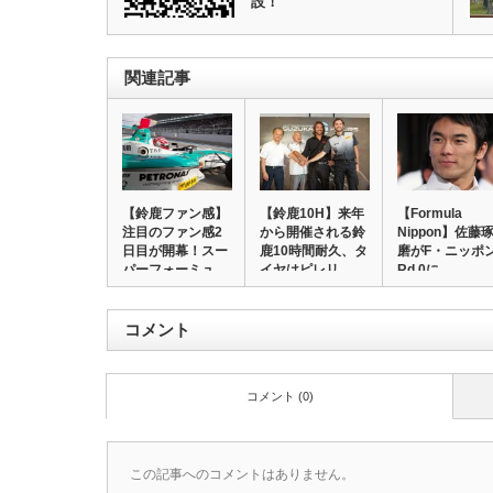
設！
関連記事
【鈴鹿ファン感】
【鈴鹿10H】来年
【Formula
注目のファン感2
から開催される鈴
Nippon】佐藤
日目が開幕！スー
鹿10時間耐久、タ
磨がF・ニッポ
パーフォーミュ
イヤはピレリ…
Rd.0に…
ラ…
コメント
コメント (0)
この記事へのコメントはありません。