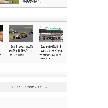
予約受付が…
【SF】2014第1戦
【2014鈴鹿8耐】
琢
鈴鹿：決勝ダイジ
TOP10トライアル
ン
ェスト動画
が行われる3日目
が開幕！…
トラックバックは利用できません。