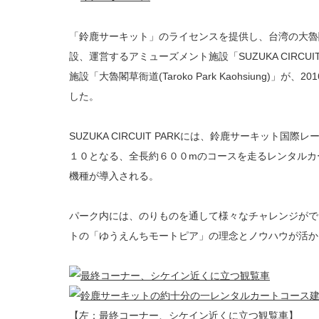
「鈴鹿サーキット」のライセンスを提供し、台湾の大魯
設、運営するアミューズメント施設「SUZUKA CIRCU
施設「大魯閣草衙道(Taroko Park Kaohsiung)」
した。
SUZUKA CIRCUIT PARKには、鈴鹿サーキット
１０となる、全長約６００mのコースを走るレンタルカ
機種が導入される。
パーク内には、のりものを通して様々なチャレンジがで
トの「ゆうえんちモートピア」の理念とノウハウが活か
【左：最終コーナー、シケイン近くに立つ観覧車】