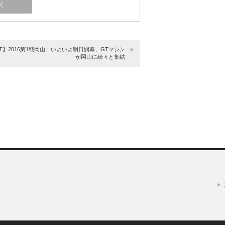
T】2016第1戦岡山：いよいよ明日開幕、GTマシン
が岡山に続々と集結