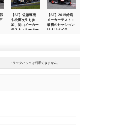
5戦
【SF】佐藤琢磨
【SF】2015鈴鹿
王
や松田次生も参
メーカーテスト：
加、岡山メーカー
最初のセッション
テスト・ルーキー
はオリベイラ…
テ…
トラックバックは利用できません。