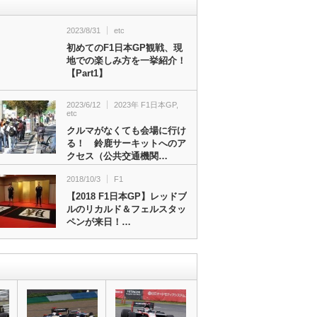
2023/8/31
etc
初めてのF1日本GP観戦、現
地での楽しみ方を一挙紹介！
【Part1】
2023/6/12
2023年 F1日本GP
,
etc
クルマがなくても会場に行け
る！ 鈴鹿サーキットへのア
クセス（公共交通機関…
2018/10/3
F1
【2018 F1日本GP】レッドブ
ルのリカルド＆フェルスタッ
ペンが来日！…