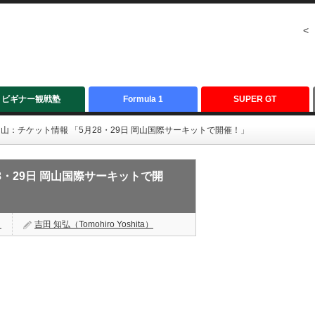
<
ビギナー観戦塾
Formula 1
SUPER GT
戦岡山：チケット情報 「5月28・29日 岡山国際サーキットで開催！」
28・29日 岡山国際サーキットで開
く
吉田 知弘（Tomohiro Yoshita）