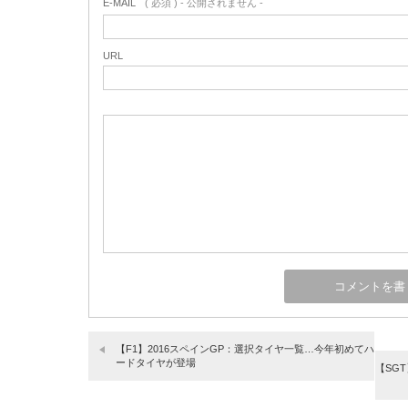
E-MAIL
( 必須 ) - 公開されません -
URL
【F1】2016スペインGP：選択タイヤ一覧…今年初めてハ
ードタイヤが登場
【SG