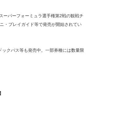
本スーパーフォーミュラ選手権第2戦の観戦チ
ニ・プレイガイド等で発売が開始されてい
パドックパス等も発売中。一部券種には数量限
】
＞