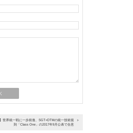
T】世界統一戦に一歩前進、SGT×DTMの統一技術規
則「Class One」の2017年9月公表で合意