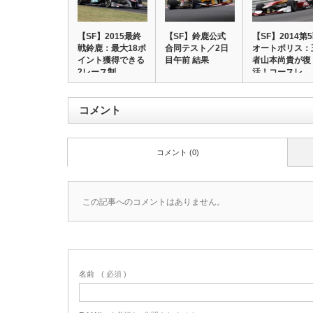
【SF】2015最終
【SF】鈴鹿公式
【SF】2014第
戦鈴鹿：最大18ポ
合同テスト／2日
オートポリス：
イント獲得できる
目午前 結果
者山本尚貴が復
2レース制…
活！コースレ…
コメント
コメント (0)
この記事へのコメントはありません。
名前
( 必須 )