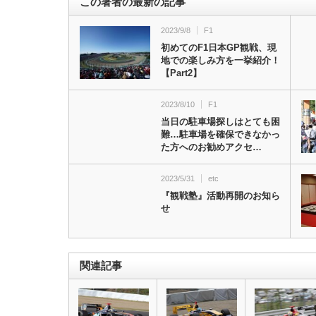
この著者の最新の記事
2023/9/8
F1
初めてのF1日本GP観戦、現
地での楽しみ方を一挙紹介！
【Part2】
2023/8/10
F1
当日の駐車場探しはとても困
難…駐車場を確保できなかっ
た方へのお勧めアクセ…
2023/5/31
etc
『観戦塾』活動再開のお知ら
せ
関連記事