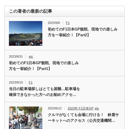
この著者の最新の記事
2023/9/8
F1
初めてのF1日本GP観戦、現地での楽しみ
方を一挙紹介！【Part2】
2023/8/31
etc
初めてのF1日本GP観戦、現地での楽しみ
方を一挙紹介！【Part1】
2023/8/10
F1
当日の駐車場探しはとても困難…駐車場を
確保できなかった方へのお勧めアクセ…
2023/6/12
2023年 F1日本GP
,
etc
クルマがなくても会場に行ける！ 鈴鹿サ
ーキットへのアクセス（公共交通機関…