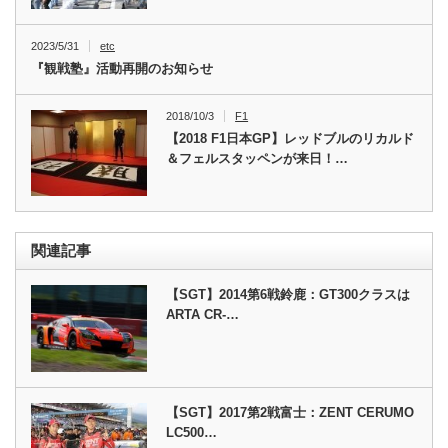
2023/5/31
etc
『観戦塾』活動再開のお知らせ
2018/10/3
F1
【2018 F1日本GP】レッドブルのリカルド
＆フェルスタッペンが来日！…
関連記事
【SGT】2014第6戦鈴鹿：GT300クラスは
ARTA CR-…
【SGT】2017第2戦富士：ZENT CERUMO
LC500…