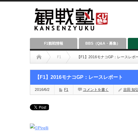
F1観戦情報
BBS（Q&A・募集）
F1
【F1】2016モナコGP：レースレポ
【F1】2016モナコGP：レースレポート
2016/6/2
F1
コメントを書く
吉田 知弘（