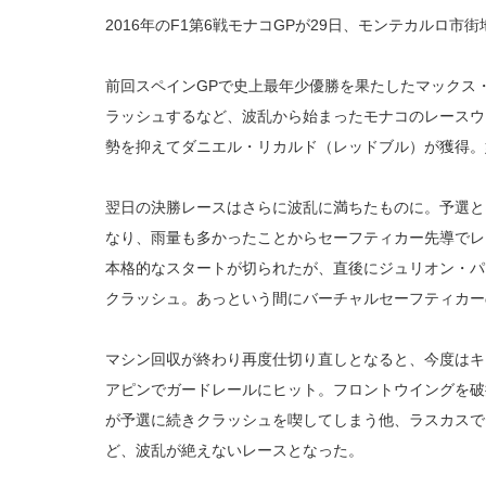
2016年のF1第6戦モナコGPが29日、モンテカルロ市
前回スペインGPで史上最年少優勝を果たしたマックス
ラッシュするなど、波乱から始まったモナコのレースウ
勢を抑えてダニエル・リカルド（レッドブル）が獲得。
翌日の決勝レースはさらに波乱に満ちたものに。予選と
なり、雨量も多かったことからセーフティカー先導でレ
本格的なスタートが切られたが、直後にジュリオン・パ
クラッシュ。あっという間にバーチャルセーフティカー
マシン回収が終わり再度仕切り直しとなると、今度はキ
アピンでガードレールにヒット。フロントウイングを破
が予選に続きクラッシュを喫してしまう他、ラスカスで
ど、波乱が絶えないレースとなった。