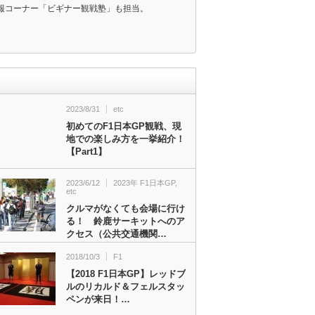
報コーナー「ビギナー観戦塾」も担当。
2023/8/31
etc
初めてのF1日本GP観戦、現
地での楽しみ方を一挙紹介！
【Part1】
2023/6/12
2023年 F1日本GP
,
etc
クルマがなくても会場に行け
る！ 鈴鹿サーキットへのア
クセス（公共交通機関…
2018/10/3
F1
【2018 F1日本GP】レッドブ
ルのリカルド＆フェルスタッ
ペンが来日！…