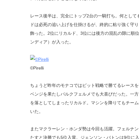
レース後半は、完全にトップ2台の一騎打ち。何として
ドは必死の追い上げを仕掛けるが、終的に粘り強く守り
飾った。2位にリカルド、3位には後方の混乱の隙に順
ンディア）が入った。
©Pirelli
ちょうど昨年のモナコではピット戦略で勝てるレースを
ベンジを果たしパルクフェルメでも大喜びだった。一方
を落としてしまったリカルド。マシンを降りてもチーム
いた。
またマクラーレン・ホンダ勢は今回も活躍。フェルナン
たすと決勝でも5位入賞。ジェンソン・バトンは9位に