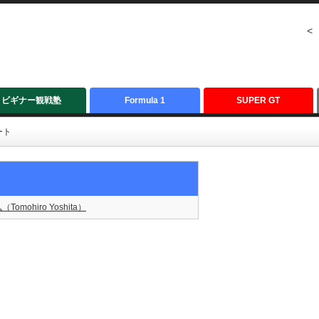
<
ビギナー観戦塾
Formula 1
SUPER GT
ート
Tomohiro Yoshita）