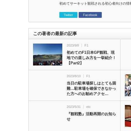
初めてサーキット観戦される初心者向けの情
Twitter
Facebook
この著者の最新の記事
2023/9/8
F1
初めてのF1日本GP観戦、現
地での楽しみ方を一挙紹介！
【Part2】
2023/8/10
F1
当日の駐車場探しはとても困
難…駐車場を確保できなかっ
た方へのお勧めアクセ…
2023/5/31
etc
『観戦塾』活動再開のお知ら
せ