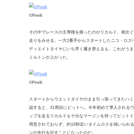
©Pirelli
その中でレースの主導権を握ったのがリカルド。相次ぐ
走りをみせる。一方2番手からスタートしたニコ・ロズ
ディエイトタイヤにいち早く履き替えるも、これがうま
ミルトンが上がった。
©Pirelli
スタートからウエットタイヤのまま引っ張ってきたハミ
認すると、31周目にピットへ。今年初めて導入される
ップを走るリカルドも十分なマージンを持ってピットイ
用意されておらず、約10秒近いタイムロスを強いられ
ンの先行を許すことになったのだ。