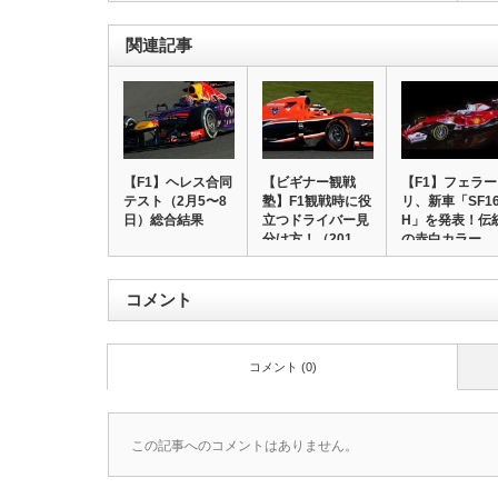
関連記事
【F1】ヘレス合同
【ビギナー観戦
【F1】フェラー
テスト（2月5〜8
塾】F1観戦時に役
リ、新車「SF16
日）総合結果
立つドライバー見
H」を発表！伝
分け方！（201…
の赤白カラー…
コメント
コメント (0)
この記事へのコメントはありません。