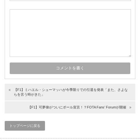
【F1】ミハエル・シューマッハが今季限りでの引退を発表「また、さよな
らを言う時がきた」
【F1】可夢偉がついにポール宣言！？FOTA Fans’ Forumが開催
トップページに戻る