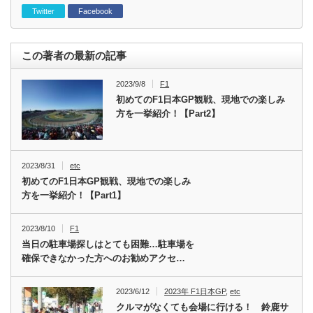
Twitter
Facebook
この著者の最新の記事
2023/9/8
F1
初めてのF1日本GP観戦、現地での楽しみ
方を一挙紹介！【Part2】
2023/8/31
etc
初めてのF1日本GP観戦、現地での楽しみ
方を一挙紹介！【Part1】
2023/8/10
F1
当日の駐車場探しはとても困難…駐車場を
確保できなかった方へのお勧めアクセ…
2023/6/12
2023年 F1日本GP
,
etc
クルマがなくても会場に行ける！ 鈴鹿サ