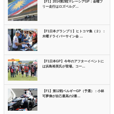
【F1】2014第2戦マレーシアGP：金曜フ
リー走行はロズベルグ…
【F1日本グランプリ】ヒトコマ集（２）：
木曜ドライバーサイン会 …
【F1日本GP】今年のアフターイベントに
は浜島裕英氏が登場。コー…
【F1】第12戦ベルギーGP（予選）：小林
可夢偉が自己最高の2番…