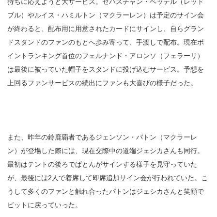
持ちに応えようと大サービス。セバスチャン・ベッテル（レッド
ブル）やルイス・ハミルトン（マクラーレン）は予定のサイン会
が終わると、配布用に用意されたカードにサインし、自らグラン
ドスタンドのファンのもとへ歩み寄って、手渡しで配布。現在ポ
イントランキング首位のフェルナンド・アロンソ（フェラーリ）
は最後に被っていた帽子をスタンドに投げ込むサービス。予想を
上回るファンサービスの続出にファンも大喜びの様子だった。
また、昨年の鈴鹿覇者であるジェンソン・バトン（マクラーレ
ン）が登場した際には、現在交際中の道端ジェシカさんも同行。
最初はテントの後ろでばとんがサインする様子を見守っていた
が、最後には2人で着席して即席追加サイン会が行われていた。こ
うして多くのファンと触れ合ったバトンはジェシカさんと笑顔で
ピットに戻っていった。