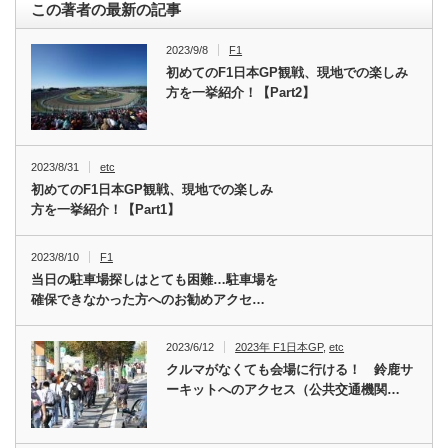
この著者の最新の記事
2023/9/8
F1
初めてのF1日本GP観戦、現地での楽しみ
方を一挙紹介！【Part2】
2023/8/31
etc
初めてのF1日本GP観戦、現地での楽しみ
方を一挙紹介！【Part1】
2023/8/10
F1
当日の駐車場探しはとても困難…駐車場を
確保できなかった方へのお勧めアクセ…
2023/6/12
2023年 F1日本GP
,
etc
クルマがなくても会場に行ける！ 鈴鹿サ
ーキットへのアクセス（公共交通機関…