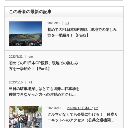
この著者の最新の記事
2023/9/8
F1
初めてのF1日本GP観戦、現地での楽しみ
方を一挙紹介！【Part2】
2023/8/31
etc
初めてのF1日本GP観戦、現地での楽しみ
方を一挙紹介！【Part1】
2023/8/10
F1
当日の駐車場探しはとても困難…駐車場を
確保できなかった方へのお勧めアクセ…
2023/6/12
2023年 F1日本GP
,
etc
クルマがなくても会場に行ける！ 鈴鹿サ
ーキットへのアクセス（公共交通機関…