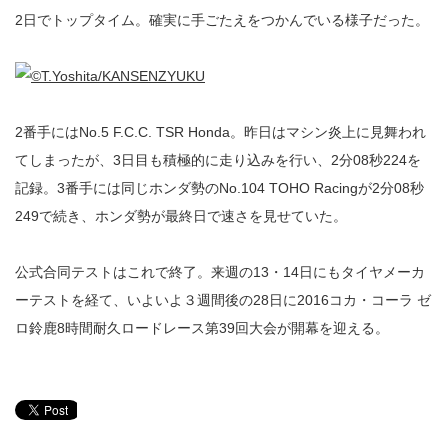
2日でトップタイム。確実に手ごたえをつかんでいる様子だった。
2番手にはNo.5 F.C.C. TSR Honda。昨日はマシン炎上に見舞われ
てしまったが、3日目も積極的に走り込みを行い、2分08秒224を
記録。3番手には同じホンダ勢のNo.104 TOHO Racingが2分08秒
249で続き、ホンダ勢が最終日で速さを見せていた。
公式合同テストはこれで終了。来週の13・14日にもタイヤメーカ
ーテストを経て、いよいよ３週間後の28日に2016コカ・コーラ ゼ
ロ鈴鹿8時間耐久ロードレース第39回大会が開幕を迎える。