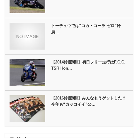
トーチュウでは”コカ・コーラ ゼロ”鈴
鹿…
【2014鈴鹿8耐】初日フリー走行はF.C.C.
TSR Hon…
【2016鈴鹿8耐】みんなもうゲットした？
今年も“カッコイイ”公…