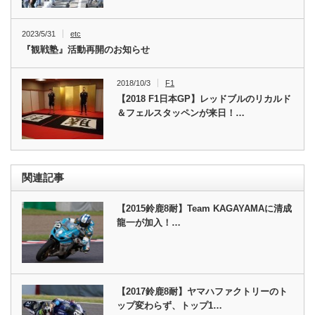
2023/5/31
etc
『観戦塾』活動再開のお知らせ
2018/10/3
F1
【2018 F1日本GP】レッドブルのリカルド
＆フェルスタッペンが来日！…
関連記事
【2015鈴鹿8耐】Team KAGAYAMAに清成
龍一が加入！…
【2017鈴鹿8耐】ヤマハファクトリーのト
ップ変わらず、トップ1…