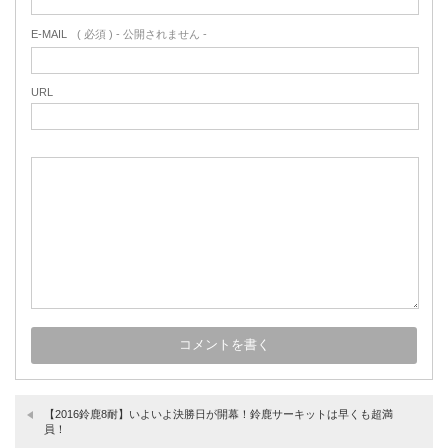
E-MAIL
( 必須 ) - 公開されません -
URL
【2016鈴鹿8耐】いよいよ決勝日が開幕！鈴鹿サーキットは早くも超満
員！