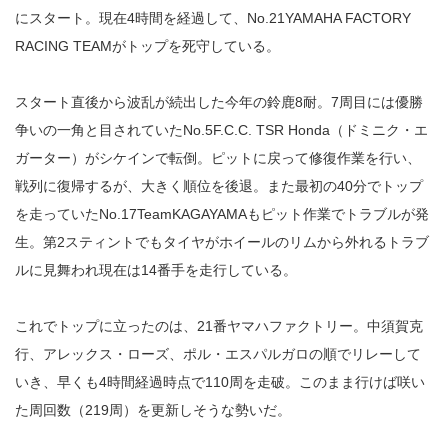
にスタート。現在4時間を経過して、No.21YAMAHA FACTORY
RACING TEAMがトップを死守している。
スタート直後から波乱が続出した今年の鈴鹿8耐。7周目には優勝
争いの一角と目されていたNo.5F.C.C. TSR Honda（ドミニク・エ
ガーター）がシケインで転倒。ピットに戻って修復作業を行い、
戦列に復帰するが、大きく順位を後退。また最初の40分でトップ
を走っていたNo.17TeamKAGAYAMAもピット作業でトラブルが発
生。第2スティントでもタイヤがホイールのリムから外れるトラブ
ルに見舞われ現在は14番手を走行している。
これでトップに立ったのは、21番ヤマハファクトリー。中須賀克
行、アレックス・ローズ、ポル・エスパルガロの順でリレーして
いき、早くも4時間経過時点で110周を走破。このまま行けば咲い
た周回数（219周）を更新しそうな勢いだ。