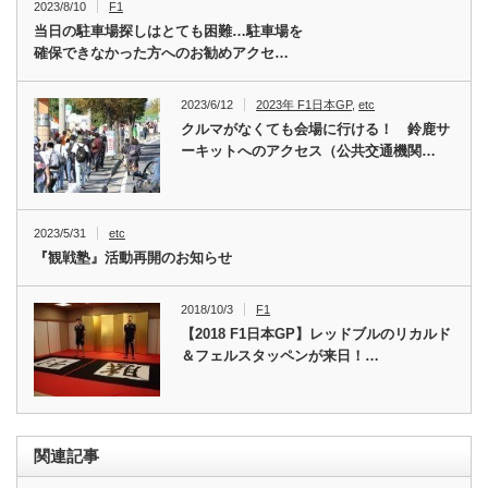
2023/8/10
F1
当日の駐車場探しはとても困難…駐車場を
確保できなかった方へのお勧めアクセ…
2023/6/12
2023年 F1日本GP
,
etc
クルマがなくても会場に行ける！ 鈴鹿サ
ーキットへのアクセス（公共交通機関…
2023/5/31
etc
『観戦塾』活動再開のお知らせ
2018/10/3
F1
【2018 F1日本GP】レッドブルのリカルド
＆フェルスタッペンが来日！…
関連記事