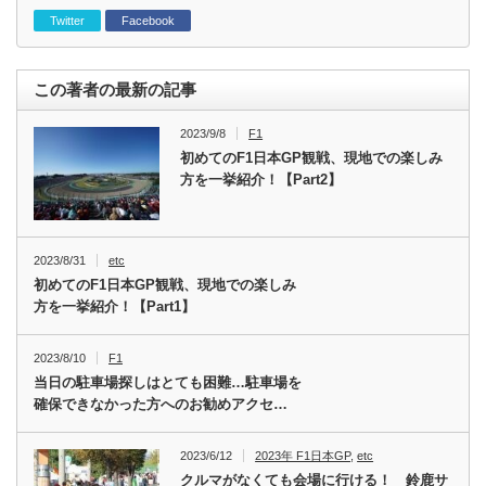
Twitter
Facebook
この著者の最新の記事
2023/9/8
F1
初めてのF1日本GP観戦、現地での楽しみ
方を一挙紹介！【Part2】
2023/8/31
etc
初めてのF1日本GP観戦、現地での楽しみ
方を一挙紹介！【Part1】
2023/8/10
F1
当日の駐車場探しはとても困難…駐車場を
確保できなかった方へのお勧めアクセ…
2023/6/12
2023年 F1日本GP
,
etc
クルマがなくても会場に行ける！ 鈴鹿サ