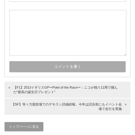
【F1】2013イギリスGP〜Point of the Race〜：ニコが残り11周で掴ん
だ“最高の誕生日プレゼント”
【SF】等々力競技場でのデモラン詳細続報。今年は試合前にもイベント会
場で走行を実施
トップページに戻る