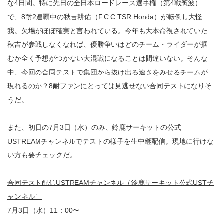
な4日間。特に先日の全日本ロードレース選手権（第4戦筑波）
で、8耐2連覇中の秋吉耕佑（F.C.C TSR Honda）が転倒し大怪
我。欠場がほぼ確実と言われている。今年も大本命視されていた
秋吉が参戦しなくなれば、優勝争いはどのチーム・ライダーが掴
むか全く予想がつかない大混戦になることは間違いない。そんな
中、今回の合同テストで集団から抜け出る速さをみせるチームが
現れるのか？8耐ファンにとっては見逃せない合同テストになりそ
うだ。
また、初日の7月3日（水）のみ、鈴鹿サーキットの公式
USTREAMチャンネルでテストの様子を生中継配信。現地に行けな
い方も要チェックだ。
合同テスト配信USTREAMチャンネル（鈴鹿サーキット公式USTチ
ャンネル）
7月3日（水）11：00〜