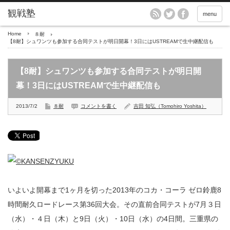
menu
Home
８耐
【8耐】シュワンツも参加する合同テストが明日開幕！3日にはUSTREAMで生中継配信も
【8耐】シュワンツも参加する合同テストが明日開
幕！3日にはUSTREAMで生中継配信も
2013/7/2
８耐
コメントを書く
吉田 知弘（Tomohiro Yoshita）
いよいよ開幕まで1ヶ月を切った2013年のコカ・コーラ ゼロ鈴鹿8
時間耐久ロードレース第36回大会。その直前合同テストが7月３日
（水）・４日（木）と9日（火）・10日（水）の4日間。三重県の