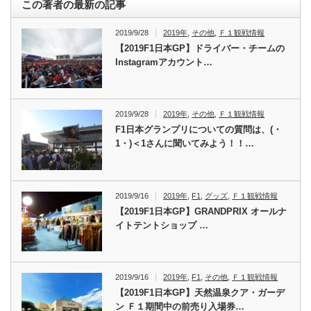
この著者の最新の記事
2019/9/28
2019年
,
その他
,
Ｆ１観戦情報
【2019F1日本GP】ドライバー・チームの
Instagramアカウント…
2019/9/28
2019年
,
その他
,
Ｆ１観戦情報
F1日本グランプリについての質問は、(・
1・)＜1さんに聞いてみよう！！…
2019/9/16
2019年
,
F1
,
グッズ
,
Ｆ１観戦情報
【2019F1日本GP】GRANDPRIX オールナ
イトテントショップ …
2019/9/16
2019年
,
F1
,
その他
,
Ｆ１観戦情報
【2019F1日本GP】天然温泉クア・ガーデ
ン Ｆ１期間中の前売り入場券…