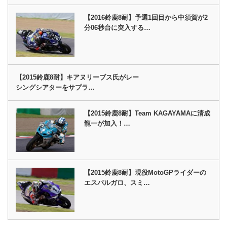
【2016鈴鹿8耐】予選1回目から中須賀が2
分06秒台に突入する…
【2015鈴鹿8耐】キアヌリーブス氏がレー
シングシアターをサプラ…
【2015鈴鹿8耐】Team KAGAYAMAに清成
龍一が加入！…
【2015鈴鹿8耐】現役MotoGPライダーの
エスパルガロ、スミ…