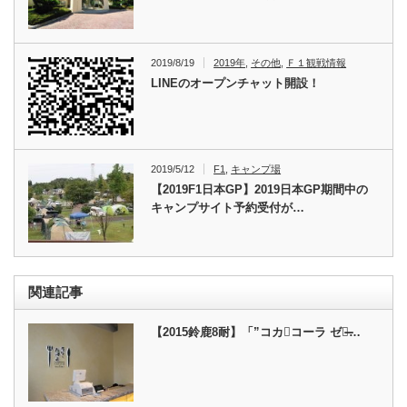
2019/8/19
2019年
,
その他
,
Ｆ１観戦情報
LINEのオープンチャット開設！
2019/5/12
F1
,
キャンプ場
【2019F1日本GP】2019日本GP期間中の
キャンプサイト予約受付が…
関連記事
【2015鈴鹿8耐】「”コカ･コーラ ゼロ̶…