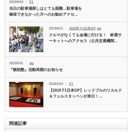
2023/8/10
F1
当日の駐車場探しはとても困難…駐車場を
確保できなかった方へのお勧めアクセ…
2023/6/12
2023年 F1日本GP
,
etc
クルマがなくても会場に行ける！ 鈴鹿サ
ーキットへのアクセス（公共交通機関…
2023/5/31
etc
『観戦塾』活動再開のお知らせ
2018/10/3
F1
【2018 F1日本GP】レッドブルのリカルド
＆フェルスタッペンが来日！…
関連記事