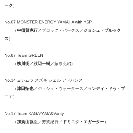
ーク
）
No.07 MONSTER ENERGY YAMAHA with YSP
（
中須賀克行
／ブロック・パークス／
ジョシュ・ブルック
ス
）
No.87 Team GREEN
（
柳川明
／
渡辺一樹
／藤原克昭）
No.34 ヨシムラ スズキ シェル アドバンス
（
津田拓也
／ジョシュ・ウォーターズ／
ランディ・ドゥ・プ
ニエ
）
No.17 Team KAGAYAMA&Verity
（
加賀山就臣
／芳賀紀行／
ドミニク・エガーター
）