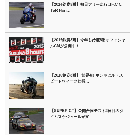
【2014鈴鹿8耐】初日フリー走行はF.C.C.
TSR Hon…
【2015鈴鹿8耐】今年も鈴鹿8耐オフィシャ
ルCMが公開中！
【2016鈴鹿8耐】 世界初! ボンネビル・ス
ピードウィーク仕様…
【SUPER GT】公開合同テスト2日目のタ
イムスケジュールが変…