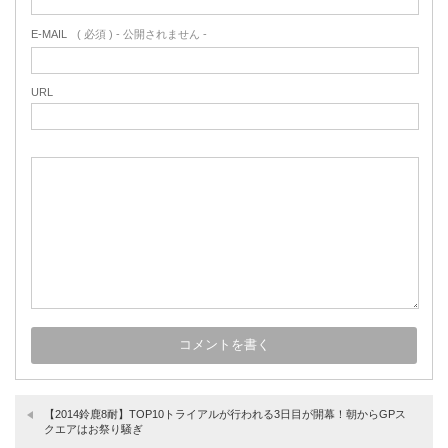
E-MAIL
( 必須 ) - 公開されません -
URL
【2014鈴鹿8耐】TOP10トライアルが行われる3日目が開幕！朝からGPス
クエアはお祭り騒ぎ