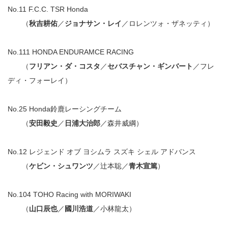
No.11 F.C.C. TSR Honda
（
秋吉耕佑
／
ジョナサン・レイ
／ロレンツォ・ザネッティ）
No.111 HONDA ENDURAMCE RACING
（
フリアン・ダ・コスタ
／
セバスチャン・ギンバート
／フレ
ディ・フォーレイ）
No.25 Honda鈴鹿レーシングチーム
（
安田毅史
／
日浦大治郎
／森井威綱）
No.12 レジェンド オブ ヨシムラ スズキ シェル アドバンス
（
ケビン・シュワンツ
／辻本聡／
青木宣篤
）
No.104 TOHO Racing with MORIWAKI
（
山口辰也
／
國川浩道
／小林龍太）