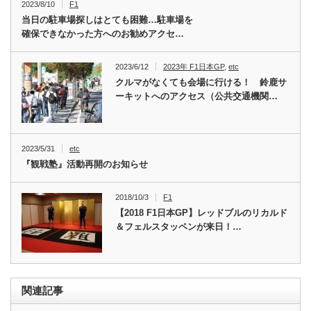
2023/8/10
F1
当日の駐車場探しはとても困難…駐車場を
確保できなかった方へのお勧めアクセ…
2023/6/12
2023年 F1日本GP
,
etc
クルマがなくても会場に行ける！ 鈴鹿サ
ーキットへのアクセス（公共交通機関…
2023/5/31
etc
『観戦塾』活動再開のお知らせ
2018/10/3
F1
【2018 F1日本GP】レッドブルのリカルド
＆フェルスタッペンが来日！…
関連記事