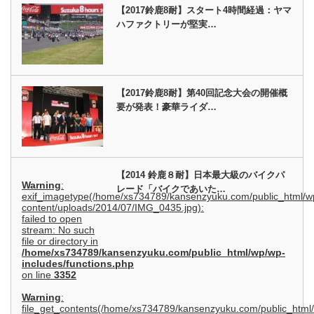
【2017鈴鹿8耐】スタート4時間経過：ヤマ
ハファクトリーが堅実…
【2017鈴鹿8耐】第40回記念大会の開催概
要が発表！豪華ライダ…
【2014 鈴鹿８耐】日本最大級のバイクパ
Warning
:
レード「バイクであいた…
exif_imagetype(/home/xs734789/kansenzyuku.com/public_html/w
content/uploads/2014/07/IMG_0435.jpg):
failed to open
stream: No such
file or directory in
/home/xs734789/kansenzyuku.com/public_html/wp/wp-
includes/functions.php
on line
3352
Warning
:
file_get_contents(/home/xs734789/kansenzyuku.com/public_html