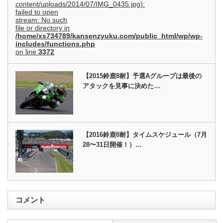
content/uploads/2014/07/IMG_0435.jpg):
failed to open
stream: No such
file or directory in
/home/xs734789/kansenzyuku.com/public_html/wp/wp-
includes/functions.php
on line
3372
【2015鈴鹿8耐】予選Aグループは最後の
アタックを見事に決めた…
【2016鈴鹿8耐】タイムスケジュール（7月
28〜31日開催！）…
コメント