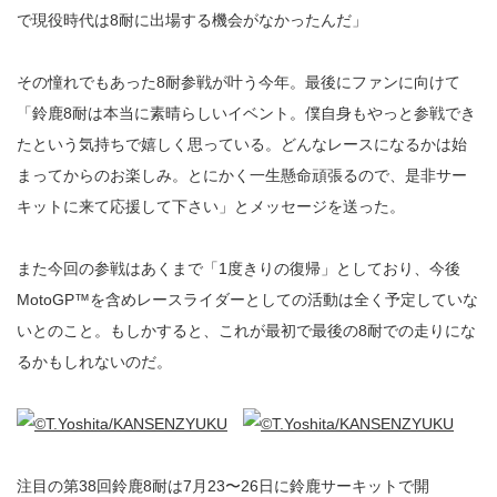
で現役時代は8耐に出場する機会がなかったんだ」
その憧れでもあった8耐参戦が叶う今年。最後にファンに向けて
「鈴鹿8耐は本当に素晴らしいイベント。僕自身もやっと参戦でき
たという気持ちで嬉しく思っている。どんなレースになるかは始
まってからのお楽しみ。とにかく一生懸命頑張るので、是非サー
キットに来て応援して下さい」とメッセージを送った。
また今回の参戦はあくまで「1度きりの復帰」としており、今後
MotoGP™を含めレースライダーとしての活動は全く予定していな
いとのこと。もしかすると、これが最初で最後の8耐での走りにな
るかもしれないのだ。
注目の第38回鈴鹿8耐は7月23〜26日に鈴鹿サーキットで開