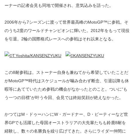
ーナーの記者会見も同地で開催され、意気込みを語った。
2006年から7シーズンに渡って世界最高峰のMotoGP™に参戦。そ
のうち2度のワールドチャンピオンに輝いた。2012年をもって現役
を引退。2輪の国際格式レースへの参戦はそれ以来となる。
この8耐参戦は。ストーナー自身も兼ねてから希望していたことだ
がMotoGP™時代はスケジュールが噛み合わず断念、引退以降も休
暇等にあてていたため参戦の機会がなかったとのこと。ついに“も
う一つの目標”が叶う今回、会見では終始笑顔が絶えなかった。
かつてはM・ドゥーハンにW・ガードナー、D・ビーティーなど世
界GPでも活躍した母国オーストラリアの大先輩たちも鈴鹿8耐を
経験し、数々の名勝負を繰り広げてきた。さらにライダー仲間に