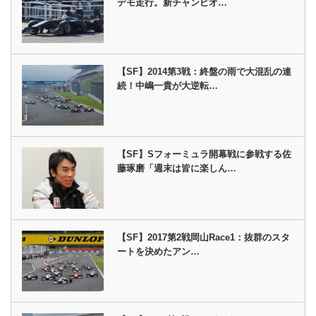
デモ走行。新チャンピオ…
【SF】2014第3戦：終盤の雨で大混乱の連
続！中嶋一貴が大逆転…
【SF】Sフォーミュラ開幕戦に参戦する佐
藤琢磨「週末は皆に楽しん…
【SF】2017第2戦岡山Race1：抜群のスタ
ートを決めたアン…