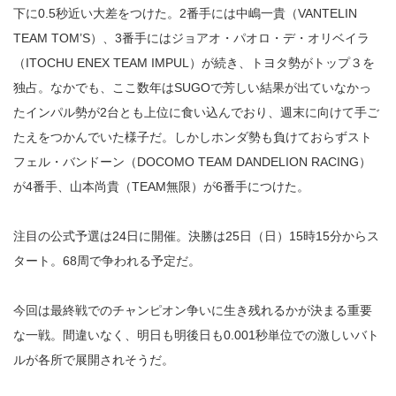
下に0.5秒近い大差をつけた。2番手には中嶋一貴（VANTELIN
TEAM TOM’S）、3番手にはジョアオ・パオロ・デ・オリベイラ
（ITOCHU ENEX TEAM IMPUL）が続き、トヨタ勢がトップ３を
独占。なかでも、ここ数年はSUGOで芳しい結果が出ていなかっ
たインパル勢が2台とも上位に食い込んでおり、週末に向けて手ご
たえをつかんでいた様子だ。しかしホンダ勢も負けておらずスト
フェル・バンドーン（DOCOMO TEAM DANDELION RACING）
が4番手、山本尚貴（TEAM無限）が6番手につけた。
注目の公式予選は24日に開催。決勝は25日（日）15時15分からス
タート。68周で争われる予定だ。
今回は最終戦でのチャンピオン争いに生き残れるかが決まる重要
な一戦。間違いなく、明日も明後日も0.001秒単位での激しいバト
ルが各所で展開されそうだ。