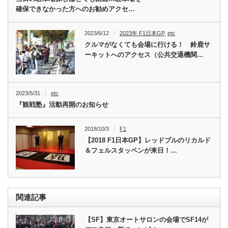
確保できなかった方へのお勧めアクセ…
2023/6/12
2023年 F1日本GP
,
etc
クルマがなくても会場に行ける！ 鈴鹿サ
ーキットへのアクセス（公共交通機関…
2023/5/31
etc
『観戦塾』活動再開のお知らせ
2018/10/3
F1
【2018 F1日本GP】レッドブルのリカルド
＆フェルスタッペンが来日！…
関連記事
【SF】東京オートサロンの会場でSF14が