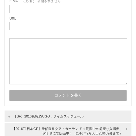
E-MAIL
( 必須 ) - 公開されません -
URL
【SF】2016第6戦SUGO：タイムスケジュール
【2016F1日本GP】天然温泉クア・ガーデン Ｆ１期間中の前売り入場券、
ＷＥＢにて販売中！（2016年9月30日23時59分まで）