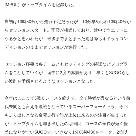
IMPUL）がトップタイムを記録した。
当初は13時50分から走行予定だったが、10分早められ13時40分か
らセッションスタート。雨雲が接近しており、途中でウエットに
なるかと思われたが、最後までまとまった雨は降らずドライコン
ディションのままでセッションが進行した。
セッション序盤は各チームともセッティングの確認などプログラ
ムをこなしていくが、途中に2度の赤旗があり、早くもSUGOらし
い波乱を予感させるようなセッションとなった。
今年はここまで5戦６レースを終えて、全て勝者が異なるという前
代未聞とも言える混戦となっているスーパーフォーミュラ。今回
も走り出しとなる金曜走行で誰が上位に来るのか注目が集まった
が、トップタイムを叩き出したのは関口。コースの全長が短く僅
差になりやすいSUGOで、いきなり1分06秒430をマーク。2位以