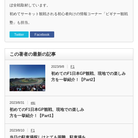
ぼ全戦取材しています。
初めてサーキット観戦される初心者向けの情報コーナー「ビギナー観戦
塾」も担当。
Twitter
Facebook
この著者の最新の記事
2023/9/8
F1
初めてのF1日本GP観戦、現地での楽しみ
方を一挙紹介！【Part2】
2023/8/31
etc
初めてのF1日本GP観戦、現地での楽しみ
方を一挙紹介！【Part1】
2023/8/10
F1
当日の駐車場探しはとても困難…駐車場を