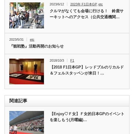
2023/6/12
2023年 F1日本GP
,
etc
クルマがなくても会場に行ける！ 鈴鹿サ
ーキットへのアクセス（公共交通機関…
2023/5/31
etc
『観戦塾』活動再開のお知らせ
2018/10/3
F1
【2018 F1日本GP】レッドブルのリカルド
＆フェルスタッペンが来日！…
関連記事
【Enjoy♡Ｆ女】Ｆ女的日本GPのイベント
を楽しもう(月曜編)…