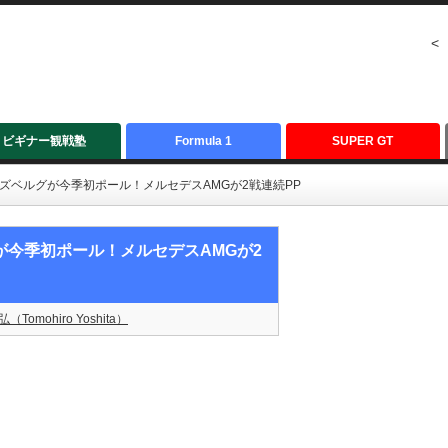
<
ビギナー観戦塾
Formula 1
SUPER GT
：ロズベルグが今季初ポール！メルセデスAMGが2戦連続PP
グが今季初ポール！メルセデスAMGが2
（Tomohiro Yoshita）