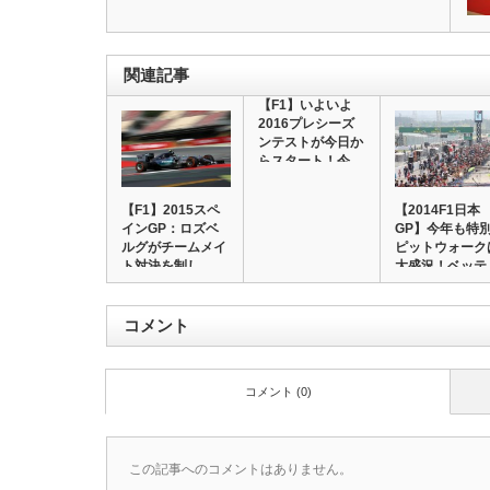
関連記事
【F1】いよいよ
2016プレシーズ
ンテストが今日か
らスタート！今…
【F1】2015スペ
【2014F1日本
インGP：ロズベ
GP】今年も特
ルグがチームメイ
ピットウォーク
ト対決を制し…
大盛況！ベッテ
コメント
コメント (0)
この記事へのコメントはありません。