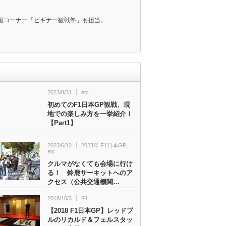
報コーナー「ビギナー観戦塾」も担当。
2023/8/31
etc
初めてのF1日本GP観戦、現
地での楽しみ方を一挙紹介！
【Part1】
2023/6/12
2023年 F1日本GP
,
etc
クルマがなくても会場に行け
る！ 鈴鹿サーキットへのア
クセス（公共交通機関…
2018/10/3
F1
【2018 F1日本GP】レッドブ
ルのリカルド＆フェルスタッ