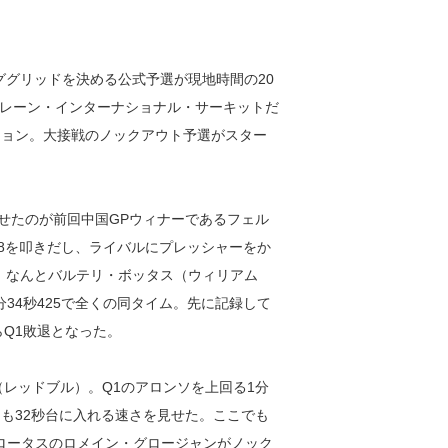
ンググリッドを決める公式予選が現地時間の20
レーン・インターナショナル・サーキットだ
ション。大接戦のノックアウト予選がスター
見せたのが前回中国GPウィナーであるフェル
78を叩きだし、ライバルにプレッシャーをか
開。なんとバルテリ・ボッタス（ウィリアム
34秒425で全くの同タイム。先に記録して
Q1敗退となった。
レッドブル）。Q1のアロンソを上回る1分
）も32秒台に入れる速さを見せた。ここでも
調ロータスのロメイン・グロージャンがノック