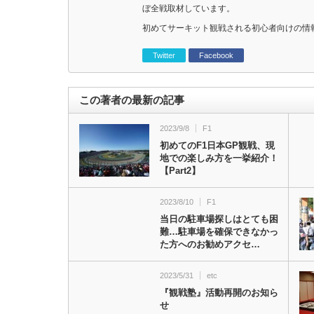
ぼ全戦取材しています。
初めてサーキット観戦される初心者向けの情
Twitter
Facebook
この著者の最新の記事
2023/9/8
F1
初めてのF1日本GP観戦、現
地での楽しみ方を一挙紹介！
【Part2】
2023/8/10
F1
当日の駐車場探しはとても困
難…駐車場を確保できなかっ
た方へのお勧めアクセ…
2023/5/31
etc
『観戦塾』活動再開のお知ら
せ