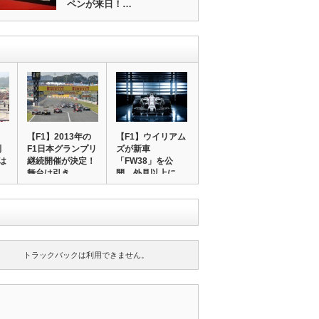
ペンが来日！…
【F1】2013年の
【F1】ウイリアム
別
F1日本グランプリ
ズが新車
は
継続開催が決定！
「FW38」を公
…
舞台は引き…
開、外見以上に
R…
トラックバックは利用できません。