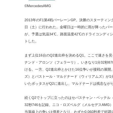
©MercedesAMG
2013年のF1第4戦バーレーンGP。決勝のスターティ
日（土）に行われた。金曜日は一時的に雨が降ったバー
が、予選は気温34℃、路面温度42℃のドライコンディ
トした。
まず上位16台のQ2進出枠を決めるQ1。ここで速さを
ナンド・アロンソ（フェラーリ）。いきなり1分32秒8
ける。一方、Q2進出枠とかけた16位争いが接戦の展
ズ）とパストール・マルドナード（ウィリアムズ）が1分
いたボッタスがQ2に進出し、マルドナードは残念ながら
続くQ2でトップに立ったのはセバスチャン・ベッテル（
32秒746を記録、ニコ・ロズベルグ（メルセデスAMG
当落線上の争いは僅差となり、わずか0.060秒差で好