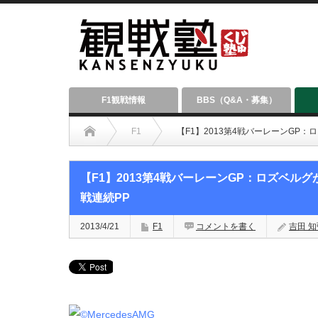
F1観戦情報
BBS（Q&A・募集）
F1
【F1】2013第4戦バーレーンGP
【F1】2013第4戦バーレーンGP：ロズベル
戦連続PP
2013/4/21
F1
コメントを書く
吉田 知弘