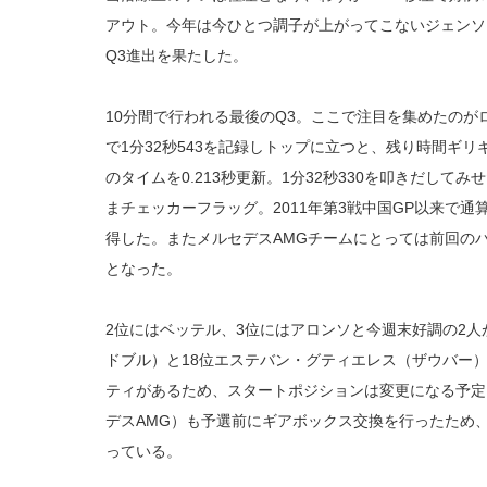
アウト。今年は今ひとつ調子が上がってこないジェンソ
Q3進出を果たした。
10分間で行われる最後のQ3。ここで注目を集めたのが
で1分32秒543を記録しトップに立つと、残り時間ギ
のタイムを0.213秒更新。1分32秒330を叩きだし
まチェッカーフラッグ。2011年第3戦中国GP以来で通
得した。またメルセデスAMGチームにとっては前回の
となった。
2位にはベッテル、3位にはアロンソと今週末好調の2人
ドブル）と18位エステバン・グティエレス（ザウバー
ティがあるため、スタートポジションは変更になる予定
デスAMG）も予選前にギアボックス交換を行ったため
っている。