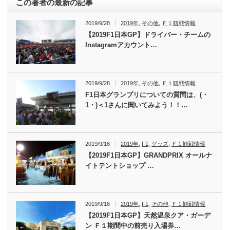
この著者の最新の記事
2019/9/28
2019年
,
その他
,
Ｆ１観戦情報
【2019F1日本GP】ドライバー・チームの
Instagramアカウント…
2019/9/28
2019年
,
その他
,
Ｆ１観戦情報
F1日本グランプリについての質問は、(・
1・)＜1さんに聞いてみよう！！…
2019/9/16
2019年
,
F1
,
グッズ
,
Ｆ１観戦情報
【2019F1日本GP】GRANDPRIX オールナ
イトテントショップ …
2019/9/16
2019年
,
F1
,
その他
,
Ｆ１観戦情報
【2019F1日本GP】天然温泉クア・ガーデ
ン Ｆ１期間中の前売り入場券…