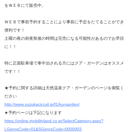
をＷＥＢにて販売中。
ＷＥＢで事前予約することにより事前に予定をたてることができ
便利です！
土曜の夜の前夜祭後の時間は完売になる可能性があるのでお早目
に！！
特に正面駐車場で車中泊される方にはクア・ガーデンはオススメ
です！！
★予約に関する詳細は天然温泉クア・ガーデンのページを御覧く
ださい
http://www.suzukacircuit.jp/f1/kurgarden/
★予約ページは下記になります
https://online.mobilityland.co.jp/SelectCategory.aspx?
LGenreCode=01&SGenreCode=0000003