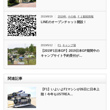
2019/8/19
2019年
,
その他
,
Ｆ１観戦情報
LINEのオープンチャット開設！
2019/5/12
F1
,
キャンプ場
【2019F1日本GP】2019日本GP期間中の
キャンプサイト予約受付が…
関連記事
【F1】いよいよF1マシンが26日に日本上
陸！今年もUSTREA…