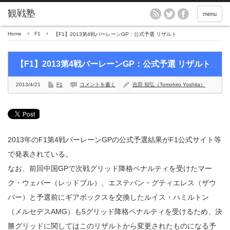
menu
Home
F1
【F1】2013第4戦バーレーンGP：公式予選 リザルト
【F1】2013第4戦バーレーンGP：公式予選 リザルト
2013/4/21
F1
コメントを書く
吉田 知弘（Tomohiro Yoshita）
2013年のF1第4戦バーレーンGPの公式予選結果がF1公式サイト等
で発表されている。
なお、前回中国GPで次戦グリッド降格ペナルティを受けたマー
ク・ウェバー（レッドブル）、エステバン・グティエレス（ザウ
バー）と予選前にギアボックスを交換したルイス・ハミルトン
（メルセデスAMG）も5グリッド降格ペナルティを受けるため、決
勝グリッドに関してはこのリザルトから変更されたものになる予