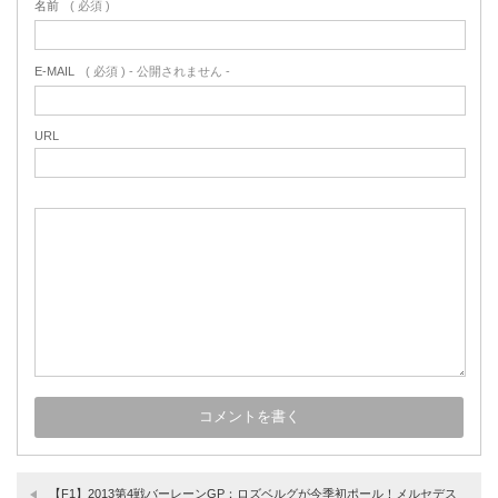
名前
( 必須 )
E-MAIL
( 必須 ) - 公開されません -
URL
【F1】2013第4戦バーレーンGP：ロズベルグが今季初ポール！メルセデス