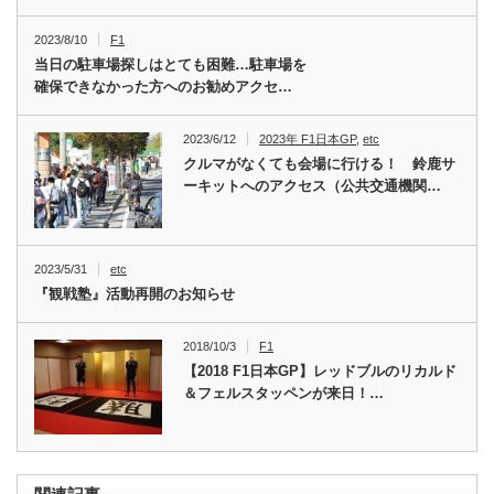
2023/8/10
F1
当日の駐車場探しはとても困難…駐車場を
確保できなかった方へのお勧めアクセ…
2023/6/12
2023年 F1日本GP
,
etc
クルマがなくても会場に行ける！ 鈴鹿サ
ーキットへのアクセス（公共交通機関…
2023/5/31
etc
『観戦塾』活動再開のお知らせ
2018/10/3
F1
【2018 F1日本GP】レッドブルのリカルド
＆フェルスタッペンが来日！…