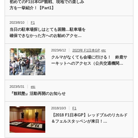
初めてのF1日本GP観戦、現地での楽しみ
方を一挙紹介！【Part1】
2023/8/10
F1
当日の駐車場探しはとても困難…駐車場を
確保できなかった方へのお勧めアクセ…
2023/6/12
2023年 F1日本GP
,
etc
クルマがなくても会場に行ける！ 鈴鹿サ
ーキットへのアクセス（公共交通機関…
2023/5/31
etc
『観戦塾』活動再開のお知らせ
2018/10/3
F1
【2018 F1日本GP】レッドブルのリカルド
＆フェルスタッペンが来日！…