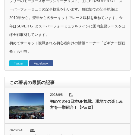
フリーのモータースポーツジャーナリスト。主にF1やSUPER GT、ス
ーパーフォーミュラの記事執筆を行います。観戦塾での記事執筆は
2010年から。翌年から各サーキットでレース取材を重ねています。今
年はSUPER GTとスーパーフォーミュラをメインに国内主要レースをほ
ぼ全戦取材しています。
初めてサーキット観戦される初心者向けの情報コーナー「ビギナー観戦
塾」も担当。
Twitter
Facebook
この著者の最新の記事
2023/9/8
F1
初めてのF1日本GP観戦、現地での楽しみ
方を一挙紹介！【Part2】
2023/8/31
etc