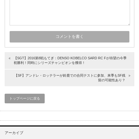
【SGT】2016第8戦もてぎ：DENSO KOBELCO SARD RC Fが待望の今季
初勝利！同時にシリーズチャンピオンを獲得！
【SF】アンドレ・ロッテラーが鈴鹿での合同テストに参加、来季もSF残
留の可能性あり？
トップページに戻る
アーカイブ