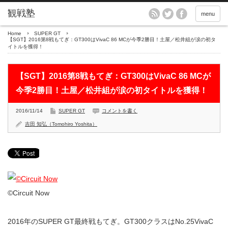
menu
Home
SUPER GT
【SGT】2016第8戦もてぎ：GT300はVivaC 86 MCが今季2勝目！土屋／松井組が涙の初タ
イトルを獲得！
【SGT】2016第8戦もてぎ：GT300はVivaC 86 MCが
今季2勝目！土屋／松井組が涙の初タイトルを獲得！
2016/11/14
SUPER GT
コメントを書く
吉田 知弘（Tomohiro Yoshita）
©︎Circuit Now
2016年のSUPER GT最終戦もてぎ。GT300クラスはNo.25VivaC