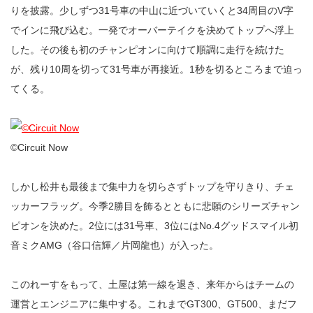
りを披露。少しずつ31号車の中山に近づいていくと34周目のV字
でインに飛び込む。一発でオーバーテイクを決めてトップへ浮上
した。その後も初のチャンピオンに向けて順調に走行を続けた
が、残り10周を切って31号車が再接近。1秒を切るところまで迫っ
てくる。
©︎Circuit Now
しかし松井も最後まで集中力を切らさずトップを守りきり、チェ
ッカーフラッグ。今季2勝目を飾るとともに悲願のシリーズチャン
ピオンを決めた。2位には31号車、3位にはNo.4グッドスマイル初
音ミクAMG（谷口信輝／片岡龍也）が入った。
このれーすをもって、土屋は第一線を退き、来年からはチームの
運営とエンジニアに集中する。これまでGT300、GT500、まだフ