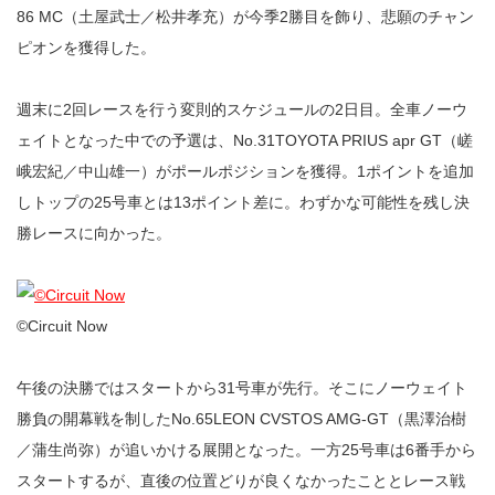
86 MC（土屋武士／松井孝充）が今季2勝目を飾り、悲願のチャン
ピオンを獲得した。
週末に2回レースを行う変則的スケジュールの2日目。全車ノーウ
ェイトとなった中での予選は、No.31TOYOTA PRIUS apr GT（嵯
峨宏紀／中山雄一）がポールポジションを獲得。1ポイントを追加
しトップの25号車とは13ポイント差に。わずかな可能性を残し決
勝レースに向かった。
©︎Circuit Now
午後の決勝ではスタートから31号車が先行。そこにノーウェイト
勝負の開幕戦を制したNo.65LEON CVSTOS AMG-GT（黒澤治樹
／蒲生尚弥）が追いかける展開となった。一方25号車は6番手から
スタートするが、直後の位置どりが良くなかったこととレース戦