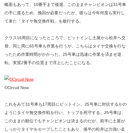
略面もあって、10番手まで後退。このままチャンピオンは31号車
の手に渡るため、挽回が必要だったが、彼らは今年何度も実行し
て来た「タイヤ無交換作戦」を敢行する。
クラス16周目になったところで、ピットインし土屋から松井へ交
替。同じ周に65号車も作業を行うが、こちらはタイヤ交換を行な
ったため作業時間がかかった。25号車は迅速に作業を済ませ逆
転。実質2番手の位置まで浮上したことになる。
©︎Circuit Now
これをみて31号車も17周目にピットイン。25号車に対抗するかの
ようにタイヤ無交換作戦を行い、トップを死守する。25号車は、
このままの順位でもチャンピオンは決まるのだが、前半に土屋が
しっかりタイヤをセーブしたこともあり、後半の松井は力強い走