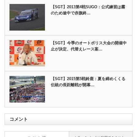
【SGT】2013第4戦SUGO：公式練習は霧
のため途中で赤旗終…
【SGT】今季のオートポリス大会の開催中
止が決定、代替えレース案…
【SGT】2015第5戦鈴鹿：夏を締めくくる
伝統の長距離戦が開幕…
コメント