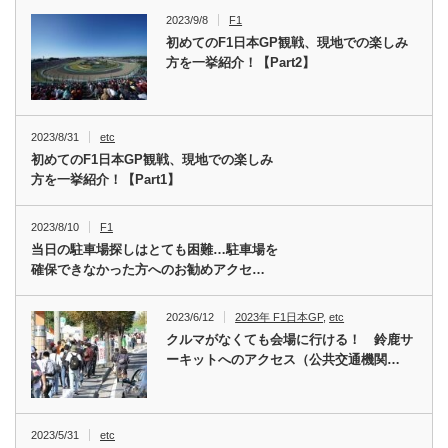
2023/9/8
F1
初めてのF1日本GP観戦、現地での楽しみ
方を一挙紹介！【Part2】
2023/8/31
etc
初めてのF1日本GP観戦、現地での楽しみ
方を一挙紹介！【Part1】
2023/8/10
F1
当日の駐車場探しはとても困難…駐車場を
確保できなかった方へのお勧めアクセ…
2023/6/12
2023年 F1日本GP
,
etc
クルマがなくても会場に行ける！ 鈴鹿サ
ーキットへのアクセス（公共交通機関…
2023/5/31
etc