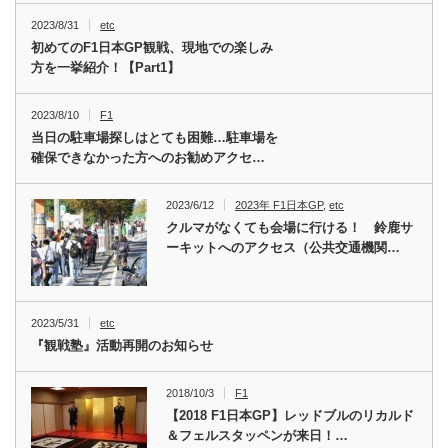
2023/8/31
etc
初めてのF1日本GP観戦、現地での楽しみ
方を一挙紹介！【Part1】
2023/8/10
F1
当日の駐車場探しはとても困難…駐車場を
確保できなかった方へのお勧めアクセ…
2023/6/12
2023年 F1日本GP
,
etc
クルマがなくても会場に行ける！ 鈴鹿サ
ーキットへのアクセス（公共交通機関…
2023/5/31
etc
『観戦塾』活動再開のお知らせ
2018/10/3
F1
【2018 F1日本GP】レッドブルのリカルド
＆フェルスタッペンが来日！…