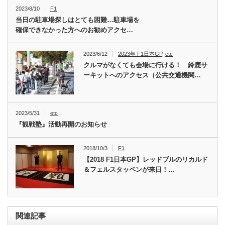
2023/8/10
F1
当日の駐車場探しはとても困難…駐車場を
確保できなかった方へのお勧めアクセ…
2023/6/12
2023年 F1日本GP
,
etc
クルマがなくても会場に行ける！ 鈴鹿サ
ーキットへのアクセス（公共交通機関…
2023/5/31
etc
『観戦塾』活動再開のお知らせ
2018/10/3
F1
【2018 F1日本GP】レッドブルのリカルド
＆フェルスタッペンが来日！…
関連記事