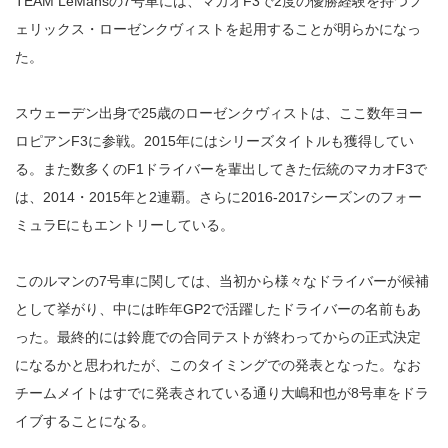
TEAM LeMansの7号車には、マカオF3で2度の優勝経験を持つフ
ェリックス・ローゼンクヴィストを起用することが明らかになっ
た。
スウェーデン出身で25歳のローゼンクヴィストは、ここ数年ヨー
ロピアンF3に参戦。2015年にはシリーズタイトルも獲得してい
る。また数多くのF1ドライバーを輩出してきた伝統のマカオF3で
は、2014・2015年と2連覇。さらに2016-2017シーズンのフォー
ミュラEにもエントリーしている。
このルマンの7号車に関しては、当初から様々なドライバーが候補
として挙がり、中には昨年GP2で活躍したドライバーの名前もあ
った。最終的には鈴鹿での合同テストが終わってからの正式決定
になるかと思われたが、このタイミングでの発表となった。なお
チームメイトはすでに発表されている通り大嶋和也が8号車をドラ
イブすることになる。