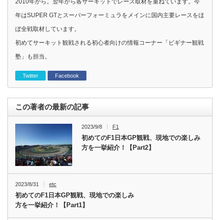
2010年から。翌年から各サーキットでレース取材を重ねています。今
年はSUPER GTとスーパーフォーミュラをメインに国内主要レースをほ
ぼ全戦取材しています。
初めてサーキット観戦される初心者向けの情報コーナー「ビギナー観戦
塾」も担当。
Twitter
Facebook
この著者の最新の記事
2023/9/8
F1
初めてのF1日本GP観戦、現地での楽しみ
方を一挙紹介！【Part2】
2023/8/31
etc
初めてのF1日本GP観戦、現地での楽しみ
方を一挙紹介！【Part1】