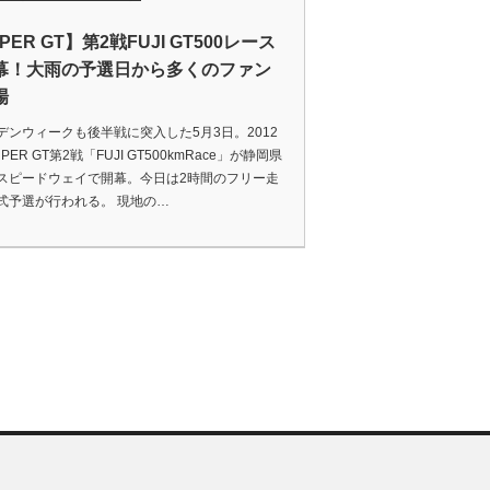
PER GT】第2戦FUJI GT500レース
幕！大雨の予選日から多くのファン
場
デンウィークも後半戦に突入した5月3日。2012
PER GT第2戦「FUJI GT500kmRace」が静岡県
スピードウェイで開幕。今日は2時間のフリー走
式予選が行われる。 現地の…