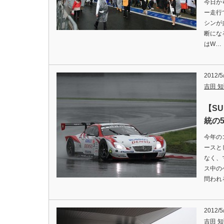
今日か
ー走行
シンが
断にな
はW…
2012/5
吉田 知弘
【S
統の
今年の
ースと
なく、
ス中の
問われ
2012/5
吉田 知弘