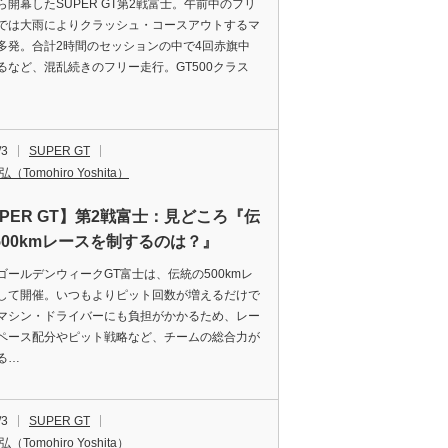
ら開幕したSUPER GT第2戦富士。午前中のフリ
では大雨によりクラッシュ・コースアウトするマ
多発。合計2時間のセッションの中で4回赤旗中
るなど、混乱続きのフリー走行。GT500クラス
/3
SUPER GT
（Tomohiro Yoshita）
UPER GT】第2戦富士：見どころ『伝
500kmレースを制するのは？』
ゴールデンウィークGT富士は、伝統の500kmレ
して開催。いつもよりピット回数が増えるだけで
マシン・ドライバーにも負担がかかるため、レー
ペース配分やピット戦略など、チームの総合力が
る…
/3
SUPER GT
（Tomohiro Yoshita）