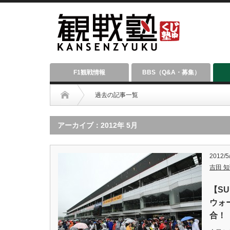
F1観戦情報
BBS（Q&A・募集）
過去の記事一覧
アーカイブ：2012年 5月
2012/5
吉田 知弘
【S
ウォ
合！