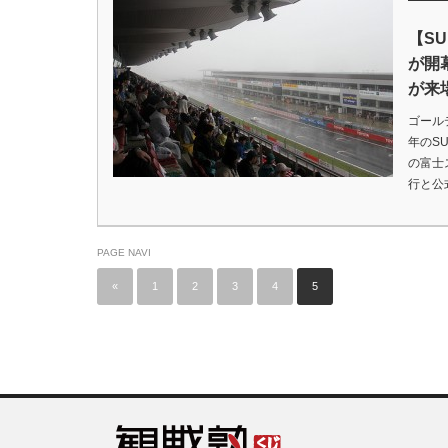
【SU
が開
が来
ゴール
年のSU
の富士
行と公
PAGE NAVI
«
1
2
3
4
5