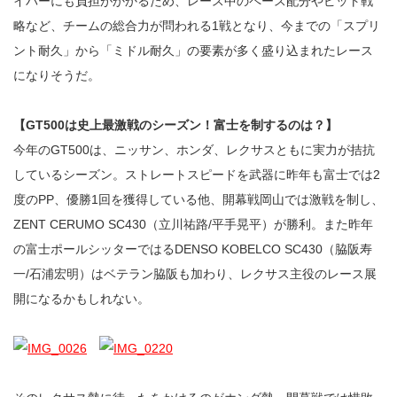
イバーにも負担がかかるため、レース中のペース配分やピット戦
略など、チームの総合力が問われる1戦となり、今までの「スプリ
ント耐久」から「ミドル耐久」の要素が多く盛り込まれたレース
になりそうだ。
【GT500は史上最激戦のシーズン！富士を制するのは？】
今年のGT500は、ニッサン、ホンダ、レクサスともに実力が拮抗
しているシーズン。ストレートスピードを武器に昨年も富士では2
度のPP、優勝1回を獲得している他、開幕戦岡山では激戦を制し、
ZENT CERUMO SC430（立川祐路/平手晃平）が勝利。また昨年
の富士ポールシッターではるDENSO KOBELCO SC430（脇阪寿
一/石浦宏明）はベテラン脇阪も加わり、レクサス主役のレース展
開になるかもしれない。