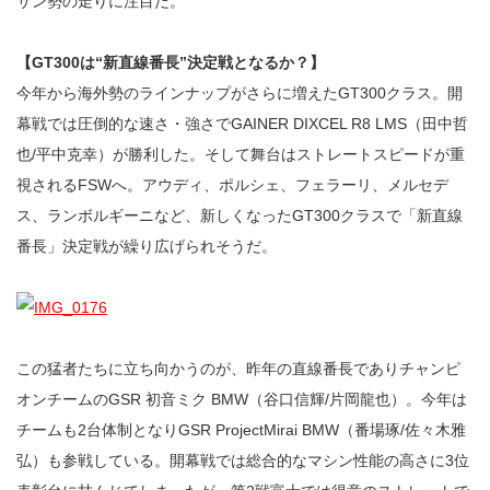
サン勢の走りに注目だ。
【GT300は“新直線番長”決定戦となるか？】
今年から海外勢のラインナップがさらに増えたGT300クラス。開
幕戦では圧倒的な速さ・強さでGAINER DIXCEL R8 LMS（田中哲
也/平中克幸）が勝利した。そして舞台はストレートスピードが重
視されるFSWへ。アウディ、ポルシェ、フェラーリ、メルセデ
ス、ランボルギーニなど、新しくなったGT300クラスで「新直線
番長」決定戦が繰り広げられそうだ。
この猛者たちに立ち向かうのが、昨年の直線番長でありチャンピ
オンチームのGSR 初音ミク BMW（谷口信輝/片岡龍也）。今年は
チームも2台体制となりGSR ProjectMirai BMW（番場琢/佐々木雅
弘）も参戦している。開幕戦では総合的なマシン性能の高さに3位