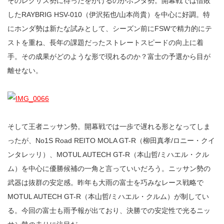
そのレクサス勢に待ったをかけるのがホンダ勢。開幕戦では惜敗
したRAYBRIG HSV-010（伊沢拓也/山本尚貴）を中心に好調。特
にホンダ勢は新たな試みとして、シーズン前にFSWで精力的にテ
ストを重ね、長年の課題だったストレートスピードの向上に着
手。その成果がどのような形で現れるのか？富士の予選から目が
離せない。
そして王者ニッサン勢。開幕戦では一歩で遅れる形となってしま
ったが、No1S Road REITO MOLA GT-R（柳田真孝/ロニー・クイ
ンタレッリ）、MOTUL AUTECH GT-R（本山哲/ミハエル・クル
ム）を中心に優勝候補の一角と言っていいだろう。ニッサン勢の
武器は抜群の安定感。昨年も大雨の富士を巧みなレース戦略で
MOTUL AUTECH GT-R（本山哲/ミハエル・クルム）が制してい
る。今回の富士も雨予報が出ており、決勝での安定性で光るニッ