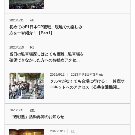
2023/8/31
etc
初めてのF1日本GP観戦、現地での楽しみ
方を一挙紹介！【Part1】
2023/8/10
F1
当日の駐車場探しはとても困難…駐車場を
確保できなかった方へのお勧めアクセ…
2023/6/12
2023年 F1日本GP
,
etc
クルマがなくても会場に行ける！ 鈴鹿サ
ーキットへのアクセス（公共交通機関…
2023/5/31
etc
『観戦塾』活動再開のお知らせ
2018/10/3
F1