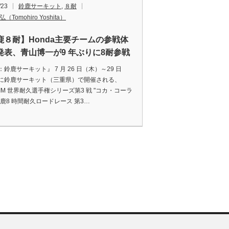
/23
鈴鹿サーキット
,
８耐
（Tomohiro Yoshita）
鹿８耐】Honda主要チームの参戦体
発表、青山博一が9 年ぶりに8耐参戦
鈴鹿サーキット』 7 月 26 日（木）～29 日
に鈴鹿サーキット（三重県）で開催される、
 FIM 世界耐久選手権シリーズ第3 戦 "コカ・コーラ
鈴鹿8 時間耐久ロードレース 第3…