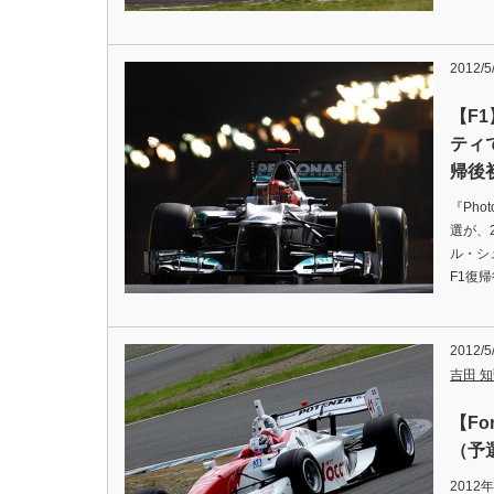
2012/5
【F
ティ
帰後
『Pho
選が、
ル・シ
F1復
2012/5
吉田 知弘
【Fo
（予
201