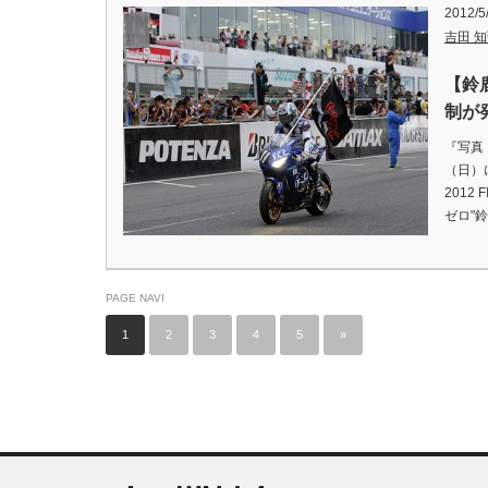
2012/5
吉田 知弘
【鈴
制が
『写真：
（日）
2012
ゼロ"
PAGE NAVI
1
2
3
4
5
»