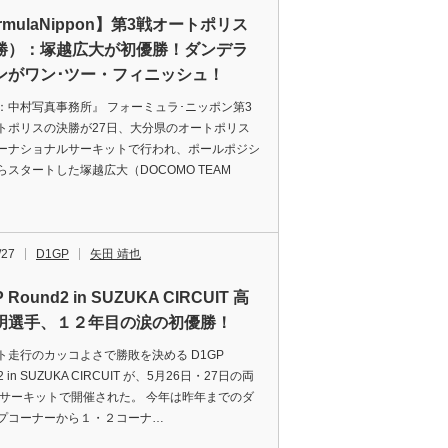
rmulaNippon】第3戦オートポリス
勝）：塚越広大が初優勝！ダンデラ
ンがワン･ツー・フィニッシュ！
：中村写真事務所』 フォーミュラ･ニッポン第3
トポリスの決勝が27日、大分県のオートポリス
ーナショナルサーキットで行われ、ポールポジシ
らスタートした塚越広大（DOCOMO TEAM
/27
D1GP
矢田 靖也
 Round2 in SUZUKA CIRCUIT 高
明選手、１２年目の涙の初優勝！
ト走行のカッコよさで勝敗を決める D1GP
2 in SUZUKA CIRCUIT が、5月26日・27日の両
鹿サーキットで開催された。 今年は昨年までのダ
プコーナーから１・２コーナ…