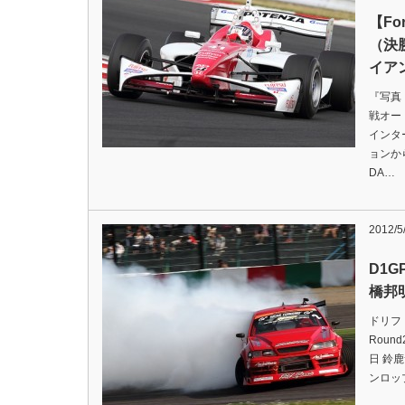
【Fo
（決
イア
『写真
戦オー
インタ
ョンか
DA…
2012/5
D1GP
橋邦
ドリフ
Round
日 鈴
ンロッ