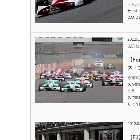
ートポ
サーキ
DAND
2012/5
吉田 知弘
【Fo
ス：
今週末
スが開
ュラ･
スで開
りそう
2012/5
【F