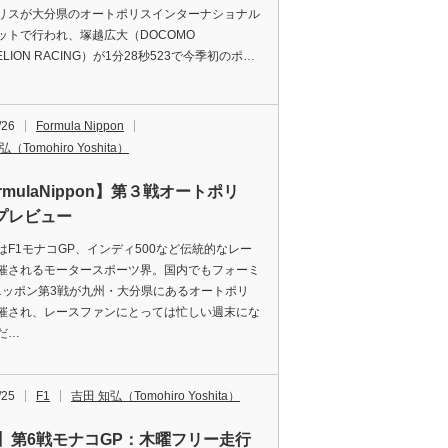
リスが大分県のオートポリスインターナショナル
ットで行われ、塚越広大（DOCOMO
ELION RACING）が1分28秒523で今季初のポ…
/26
Formula Nippon
（Tomohiro Yoshita）
rmulaNippon】第３戦オートポリ
プレビュー
はF1モナコGP、インディ500など伝統的なレー
催されるモータースポーツ界。国内でもフォーミ
ニッポン第3戦が九州・大分県にあるオートポリ
催され、レースファンにとっては忙しい週末にな
だ…
/25
F1
吉田 知弘（Tomohiro Yoshita）
1】第6戦モナコGP：木曜フリー走行