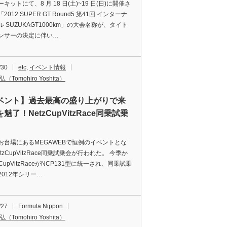
キットにて、8 月 18 日(土)~19 日(日)に開催さ
2012 SUPER GT Round5 第41回 インターナ
 SUZUKAGT1000km」の大会名称が、タイト
ンサーの決定に伴い…
/30
etc
,
イベント情報
（Tomohiro Yoshita）
ベント】過去最高の盛り上がりで来
魅了！NetzCupVitzRace同乗試乗
お台場にあるMEGAWEBで恒例のイベントとな
tzCupVitzRace同乗試乗会が行われた。 今季か
zCupVitzRaceがNCP131型に統一され、同乗試乗
2012年シリー…
/27
Formula Nippon
（Tomohiro Yoshita）