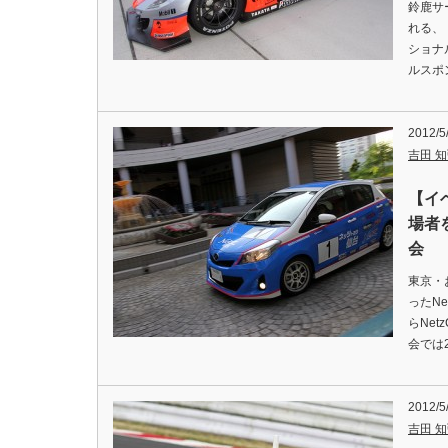
鈴鹿サー
れる、「
ショナル
ルスポ
2012/5
吉田 知弘
【イ
場者を
会
東京・
ったNe
らNet
会では
2012/5
吉田 知弘