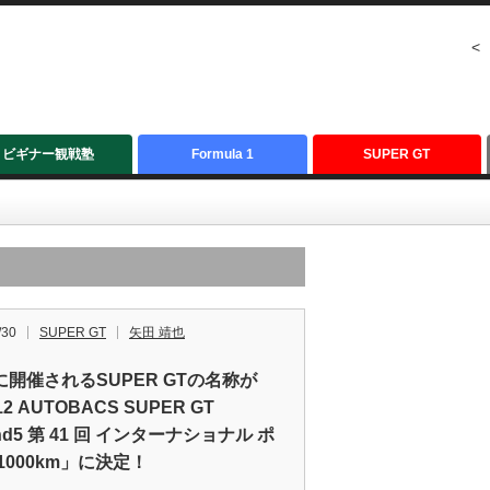
<
ビギナー観戦塾
Formula 1
SUPER GT
/30
SUPER GT
矢田 靖也
に開催されるSUPER GTの名称が
12 AUTOBACS SUPER GT
nd5 第 41 回 インターナショナル ポ
1000km」に決定！