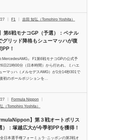
/27
F1
吉田 知弘（Tomohiro Yoshita）
1】第6戦モナコGP（予選）：ペナル
でグリッド降格もシューマッハが復
初PP！
to:MercedesAMG』 F1第6戦モナコGPの公式予
26日21時00分（日本時間）から行われ、ミハエ
ューマッハ（メルセデスAMG）が1分14秒301で
帰後初のポールポジションを…
/27
Formula Nippon
（Tomohiro Yoshita）
rmulaNippon】第３戦オートポリス
選）：塚越広大が今季初PPを獲得！
2年全日本選手権フォーミュラ･ニッポンの第3戦オ