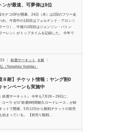
トンが最速、可夢偉は8位
6戦モナコGPが開幕、24日（木）は2回のフリー走
われ、午前中の1回目はフェルナンド・アロンソ
ラーリ）、午後の2回目はジェンソン・バトン
ラーレン）がトップタイムを記録した。 今年で
/23
鈴鹿サーキット
,
８耐
（Tomohiro Yoshita）
鹿８耐】チケット情報：ヤング割0
キャンペーンも実施中
：鈴鹿サーキット』 今年も7月26～29日に、
カ･コーラ ゼロ”鈴鹿8時間耐久ロードレース」が鈴
キットで開催、5月12日から観戦チケットの前売
も始まっている。 【前売り観戦…