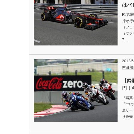
はバ
F1第
行が行
（フェ
（マク
7…
2012/5
吉田 知弘
【鈴
円！
『写真
「“コ
鹿サー
り販売