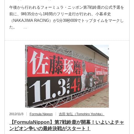
午後から行われるフォーミュラ・ニッポン第7戦鈴鹿の公式予選を
前に、9時35分から1時間のフリー走行が行われ、小暮卓史
（NAKAJIMA RACING）が1分39秒009でトップタイムをマークし
た。 …
2012/11/3
Formula Nippon
吉田 知弘（Tomohiro Yoshita）
【FormulaNippon】第7戦鈴鹿が開幕！いよいよチャ
ンピオン争いの最終決戦がスタート！