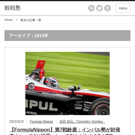
menu
Home
過去の記事一覧
アーカイブ：2012年
2012/11/3
Formula Nippon
吉田 知弘（Tomohiro Yoshita）
【FormulaNippon】第7戦鈴鹿：インパル勢が好発