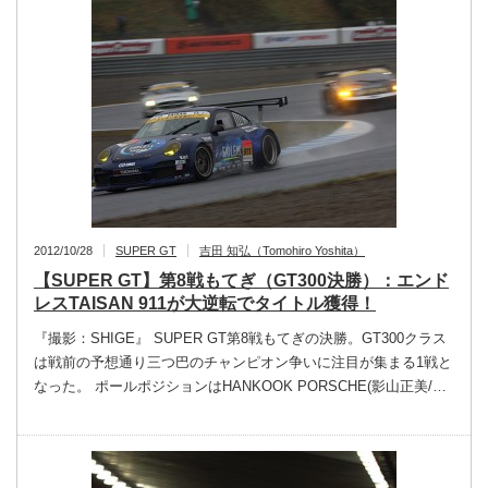
2012/10/28
SUPER GT
吉田 知弘（Tomohiro Yoshita）
【SUPER GT】第8戦もてぎ（GT300決勝）：エンド
レスTAISAN 911が大逆転でタイトル獲得！
『撮影：SHIGE』 SUPER GT第8戦もてぎの決勝。GT300クラス
は戦前の予想通り三つ巴のチャンピオン争いに注目が集まる1戦と
なった。 ポールポジションはHANKOOK PORSCHE(影山正美/…