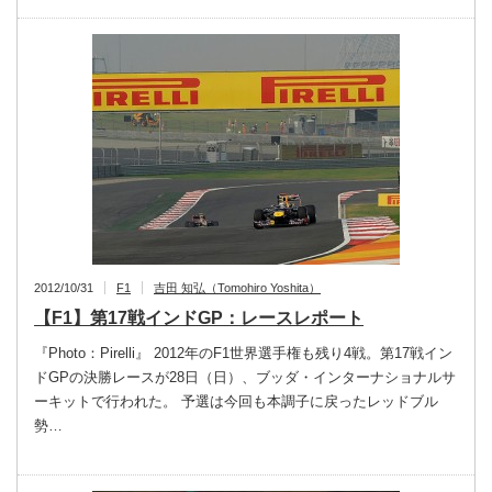
2012/10/31
F1
吉田 知弘（Tomohiro Yoshita）
【F1】第17戦インドGP：レースレポート
『Photo：Pirelli』 2012年のF1世界選手権も残り4戦。第17戦イン
ドGPの決勝レースが28日（日）、ブッダ・インターナショナルサ
ーキットで行われた。 予選は今回も本調子に戻ったレッドブル
勢…