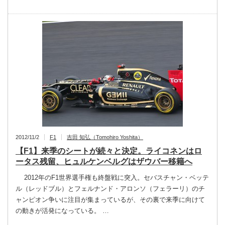
2012/11/2
F1
吉田 知弘（Tomohiro Yoshita）
【F1】来季のシートが続々と決定。ライコネンはロ
ータス残留、ヒュルケンベルグはザウバー移籍へ
2012年のF1世界選手権も終盤戦に突入。セバスチャン・ベッテ
ル（レッドブル）とフェルナンド・アロンソ（フェラーリ）のチ
ャンピオン争いに注目が集まっているが、その裏で来季に向けて
の動きが活発になっている。 …