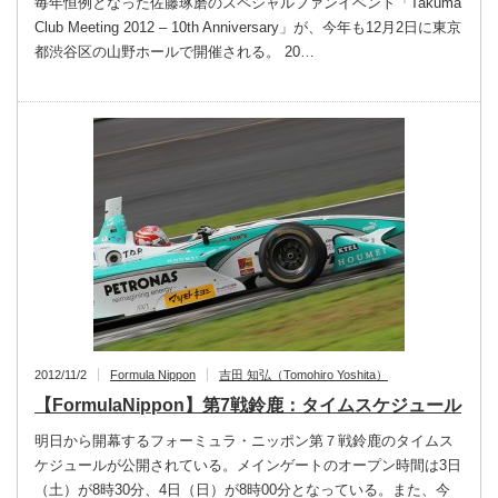
毎年恒例となった佐藤琢磨のスペシャルファンイベント「Takuma
Club Meeting 2012 – 10th Anniversary」が、今年も12月2日に東京
都渋谷区の山野ホールで開催される。 20…
2012/11/2
Formula Nippon
吉田 知弘（Tomohiro Yoshita）
【FormulaNippon】第7戦鈴鹿：タイムスケジュール
明日から開幕するフォーミュラ・ニッポン第７戦鈴鹿のタイムス
ケジュールが公開されている。メインゲートのオープン時間は3日
（土）が8時30分、4日（日）が8時00分となっている。また、今