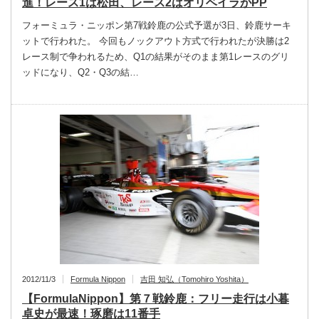
進！レース1は松田、レース2はオリベイラがPP
フォーミュラ・ニッポン第7戦鈴鹿の公式予選が3日、鈴鹿サーキ
ットで行われた。 今回もノックアウト方式で行われたが決勝は2
レース制で争われるため、Q1の結果がそのまま第1レースのグリ
ッドになり、Q2・Q3の結…
2012/11/3
Formula Nippon
吉田 知弘（Tomohiro Yoshita）
【FormulaNippon】第７戦鈴鹿：フリー走行は小暮
卓史が最速！琢磨は11番手