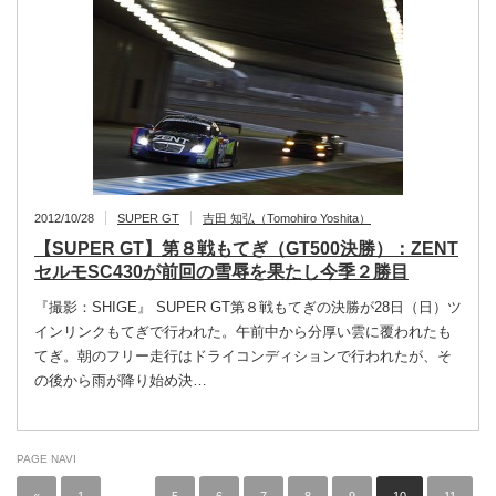
2012/10/28
SUPER GT
吉田 知弘（Tomohiro Yoshita）
【SUPER GT】第８戦もてぎ（GT500決勝）：ZENT
セルモSC430が前回の雪辱を果たし今季２勝目
『撮影：SHIGE』 SUPER GT第８戦もてぎの決勝が28日（日）ツ
インリンクもてぎで行われた。午前中から分厚い雲に覆われたも
てぎ。朝のフリー走行はドライコンディションで行われたが、そ
の後から雨が降り始め決…
PAGE NAVI