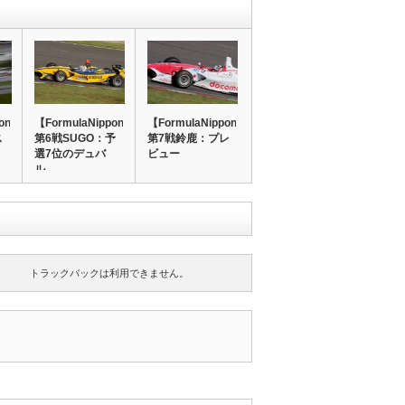
pon】
【FormulaNippon】
【FormulaNippon】
ス
第6戦SUGO：予
第7戦鈴鹿：プレ
選7位のデュバ
ビュー
ル…
トラックバックは利用できません。