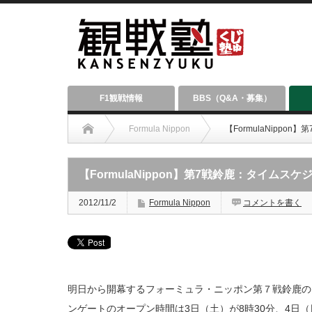
F1観戦情報
BBS（Q&A・募集）
Formula Nippon
【FormulaNippo
【FormulaNippon】第7戦鈴鹿：タイムスケ
2012/11/2
Formula Nippon
コメントを書く
明日から開幕するフォーミュラ・ニッポン第７戦鈴鹿の
ンゲートのオープン時間は3日（土）が8時30分、4日（