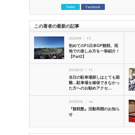
Twitter
Facebook
この著者の最新の記事
2023/9/8
F1
初めてのF1日本GP観戦、現
地での楽しみ方を一挙紹介！
【Part2】
2023/8/10
F1
当日の駐車場探しはとても困
難…駐車場を確保できなかっ
た方へのお勧めアクセ…
2023/5/31
etc
『観戦塾』活動再開のお知ら
せ