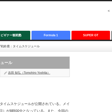
<
ビギナー観戦塾
Formula 1
SUPER GT
n】第7戦鈴鹿：タイムスケジュール
ジュール
吉田 知弘（Tomohiro Yoshita）
タイムスケジュールが公開されている。メイ
日）が8時00分となっている。また、今回の