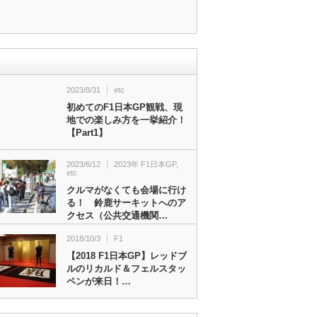
2023/8/31
etc
初めてのF1日本GP観戦、現
地での楽しみ方を一挙紹介！
【Part1】
2023/6/12
2023年 F1日本GP
,
etc
クルマがなくても会場に行け
る！ 鈴鹿サーキットへのア
クセス（公共交通機関…
2018/10/3
F1
【2018 F1日本GP】レッドブ
ルのリカルド＆フェルスタッ
ペンが来日！…