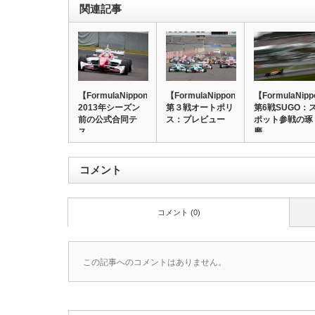
関連記事
【FormulaNippon】
【FormulaNippon】
【FormulaNip
2013年シーズン
第３戦オートポリ
第6戦SUGO：
前の公式合同テ
ス：プレビュー
ポット参戦の琢
ス…
磨…
コメント
コメント (0)
この記事へのコメントはありません。