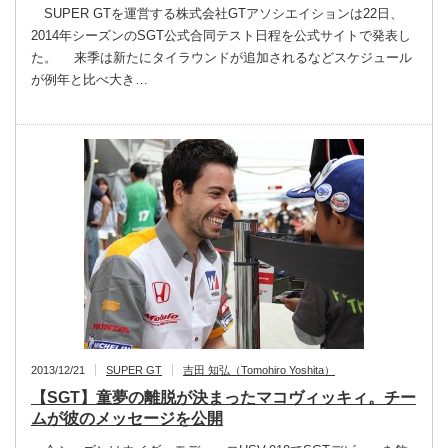
SUPER GTを運営する株式会社GTアソシエイションは22日、
2014年シーズンのSGT公式合同テスト日程を公式サイトで発表し
た。 来季は新たにタイラウンドが追加されるなどスケジュール
が例年と比べ大き…
2013/12/21
SUPER GT
吉田 知弘（Tomohiro Yoshita）
【SGT】童夢の離脱が決まったマコヴィッキィ。チー
ムが彼のメッセージを公開