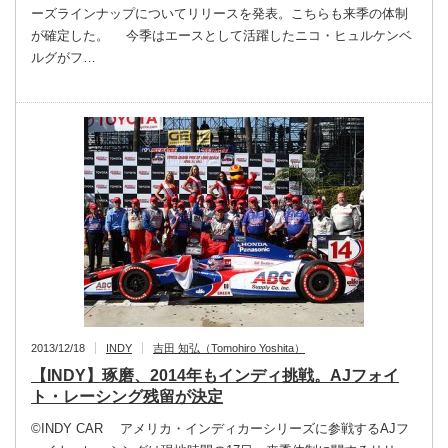
ーズラインナップについてリリースを発表。こちらも来季の体制
が確定した。 今季はエースとして活躍したニコ・ヒュルケンベ
ルグがフ…
2013/12/18
INDY
吉田 知弘（Tomohiro Yoshita）
【INDY】琢磨、2014年もインディ挑戦。AJフォイ
ト・レーシング残留が決定
©INDY CAR アメリカ・インディカーシリーズに参戦するAJフ