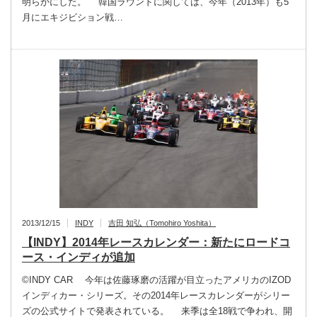
明らかにした。 韓国ラウンドに関しては、今年（2013年）も5
月にエキジビション戦…
2013/12/15
INDY
吉田 知弘（Tomohiro Yoshita）
【INDY】2014年レースカレンダー：新たにロードコ
ース・インディが追加
©INDY CAR 今年は佐藤琢磨の活躍が目立ったアメリカのIZOD
インディカー・シリーズ。その2014年レースカレンダーがシリー
ズの公式サイトで発表されている。 来季は全18戦で争われ、開