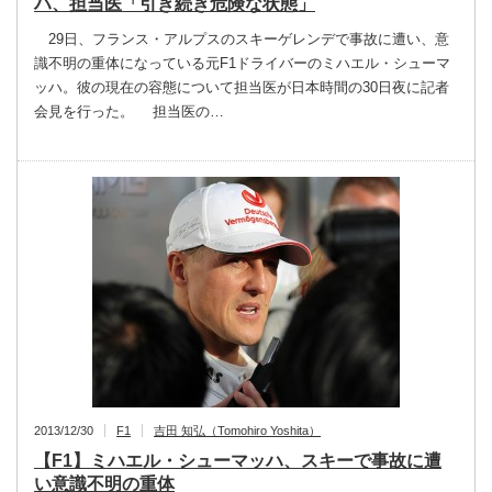
ハ、担当医「引き続き危険な状態」
29日、フランス・アルプスのスキーゲレンデで事故に遭い、意
識不明の重体になっている元F1ドライバーのミハエル・シューマ
ッハ。彼の現在の容態について担当医が日本時間の30日夜に記者
会見を行った。 担当医の…
2013/12/30
F1
吉田 知弘（Tomohiro Yoshita）
【F1】ミハエル・シューマッハ、スキーで事故に遭
い意識不明の重体