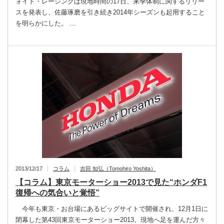
ォイト・レーシングは現地時間の17日、来季体制に関するリリー
スを発表し、佐藤琢磨を引き続き2014年シーズンも起用すること
を明らかにした。 …
2013/12/17
コラム
吉田 知弘（Tomohiro Yoshita）
【コラム】東京モーターショー2013で見た“ホンダF1
復帰への気合いと覚悟”
今年も東京・お台場にあるビッグサイトで開催され、12月1日に
閉幕した第43回東京モーターショー2013。現地へ足を運んだ方々