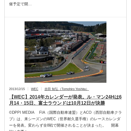
催予定で開…
2013/12/15
WEC
吉田 知弘（Tomohiro Yoshita）
【WEC】2014年カレンダーが発表。ル・マン24Hは6
月14・15日、富士ラウンドは10月12日が決勝
©DPPI MEDIA FIA（国際自動車連盟）とACO（西部自動車クラ
ブ）は、来シーズンのWEC（世界耐久選手権）のレースカレンダ
ーを発表。変わらず全8戦で開催されることが決まった。 開幕