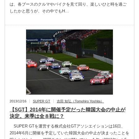
は、各ブースのクルマやバイクを見て回り、楽しいひと時を過ご
したかと思うが、その中でもH…
2013/12/16
SUPER GT
吉田 知弘（Tomohiro Yoshita）
【SGT】2014年に開催予定だった韓国大会の中止が
決定。来季は全８戦に？
SUPER GTを運営する株式会社GTアソシエイションは16日、
2014年6月に開催を予定していた韓国大会の中止が決まったことを