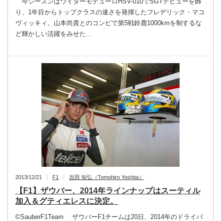
今シーズンはウイダーモデューロHSV-010でSGTデビューを飾
り、1年目からトップクラスの速さを発揮したフレデリック・マコ
ヴィッキィ。山本尚貴とのコンビで第5戦鈴鹿1000kmを制するな
ど輝かしい活躍をみせた…
2013/12/21
F1
吉田 知弘（Tomohiro Yoshita）
【F1】ザウバー、2014年ラインナップはスーティル
加入＆グティエレスに決定。
©SauberF1Team ザウバーF1チームは20日、2014年のドライバ