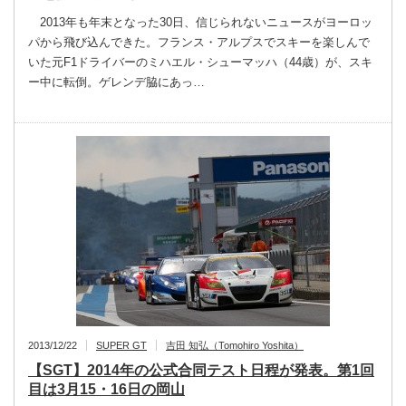
2013年も年末となった30日、信じられないニュースがヨーロッ
パから飛び込んできた。フランス・アルプスでスキーを楽しんで
いた元F1ドライバーのミハエル・シューマッハ（44歳）が、スキ
ー中に転倒。ゲレンデ脇にあっ…
2013/12/22
SUPER GT
吉田 知弘（Tomohiro Yoshita）
【SGT】2014年の公式合同テスト日程が発表。第1回
目は3月15・16日の岡山