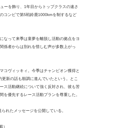
デビューを飾り、1年目からトップクラスの速さ
コンビで第5戦鈴鹿1000kmを制するなど
になって来季は童夢を離脱し活動の拠点をヨ
関係者からは別れを惜しむ声が多数上がっ
マコヴィッキィ。今季はチャンピオン獲得と
約更新の話も順調に進んでいたという。とこ
ース活動継続について強く反対され、彼も苦
間を優先するレース活動プランを尊重した。
ら送られたメッセージを公開している。
載）