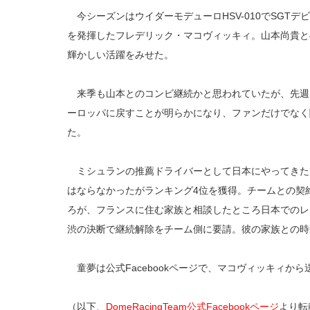
今シーズンはウイダーモデューロHSV-010でSGT
を発揮したフレデリック・マコヴィッキィ。山本尚貴との
輝かしい活躍をみせた。
来季も山本とのコンビ継続かと思われていたが、先週
ーロッパに戻すことが明らかになり、ファンだけでなく
た。
ミシュランの推薦ドライバーとして日本にやってきた
はならなかったがランキング4位を獲得。チームとの契
ろが、フランスに住む家族と相談したところ日本でのレ
渋の決断で継続解除をチーム側に要請。彼の家族との時
童夢は公式Facebookページで、マコヴィッキィか
（以下、
DomeRacingTeam公式Facebookページ
より転