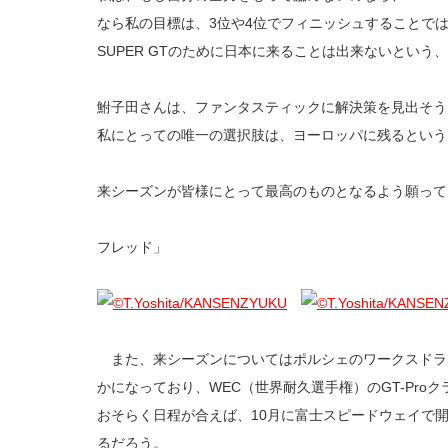
なら私の目標は、3位や4位でフィニッシュすることで
SUPER GTのために日本に来ることは出来ないとい
鮒子田さんは、ファンタスティックに解決策を見出そう
私にとっての唯一の選択肢は、ヨーロッパに残るという
来シーズンが皆様にとって最高のものとなるよう願って
フレッド」
また、来シーズンについてはポルシェのワークスドラ
かになっており、WEC（世界耐久選手権）のGT-Pro
おそらく日程が合えば、10月に富士スピードウェイで
るだろう。