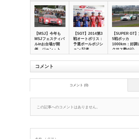
【MSJ】今年も
【SGT】2014第3
【SUPER GT
MSJフェスティバ
戦オートポリス：
5戦ポッカ
ルinお台場が開
予選ポールポジシ
1000km：好調
催、ジャン・ト…
ョン 記者…
クサス勢が公…
コメント
コメント (0)
この記事へのコメントはありません。