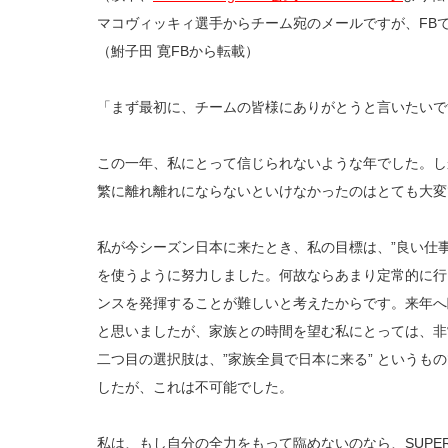
マコヴィッキィ選手からチーム宛のメールですが、FB
（鮒子田 寛FBから転載）
「まず最初に、チームの皆様にありがとうと言いたいで
この一年、私にとって信じられないような年でした。し
繁に離れ離れにならないといけなかったのはとても大変
私が今シーズン日本に来たとき、私の目標は、”良い仕事
を使うように努力しました。何故ならあまり定常的に行
ンスを発揮することが難しいと考えたからです。来年へ
と思いましたが、家族との時間を望む私にとっては、非
二つ目の選択肢は、”家族全員で日本に来る” というも
したが、これは不可能でした。
私は、もし自分の全力をもって臨めないのなら、SUPE