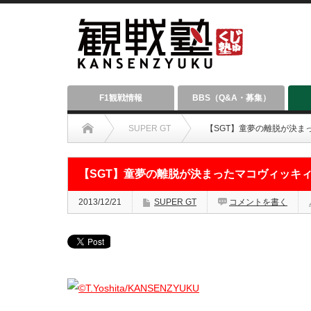
F1観戦情報
BBS（Q&A・募集）
SUPER GT
【SGT】童夢の離脱が決ま
【SGT】童夢の離脱が決まったマコヴィッキ
2013/12/21
SUPER GT
コメントを書く