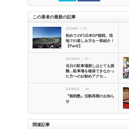
この著者の最新の記事
2023/9/8
F1
初めてのF1日本GP観戦、現
地での楽しみ方を一挙紹介！
【Part2】
2023/8/10
F1
当日の駐車場探しはとても困
難…駐車場を確保できなかっ
た方へのお勧めアクセ…
2023/5/31
etc
『観戦塾』活動再開のお知ら
せ
関連記事