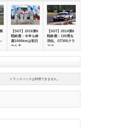
】第
【SGT】2016第6
【SGT】2014第6
戦鈴鹿：今年も鈴
戦鈴鹿：100周を
レ
鹿1000kmは初日
消化、GT300クラ
から大…
スは…
トラックバックは利用できません。