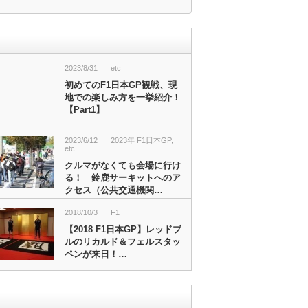
2023/8/31
etc
初めてのF1日本GP観戦、現
地での楽しみ方を一挙紹介！
【Part1】
2023/6/12
2023年 F1日本GP
,
etc
クルマがなくても会場に行け
る！ 鈴鹿サーキットへのア
クセス（公共交通機関…
2018/10/3
F1
【2018 F1日本GP】レッドブ
ルのリカルド＆フェルスタッ
ペンが来日！…