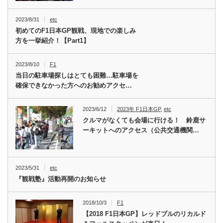
2023/8/31
etc
初めてのF1日本GP観戦、現地での楽しみ
方を一挙紹介！【Part1】
2023/8/10
F1
当日の駐車場探しはとても困難…駐車場を
確保できなかった方へのお勧めアクセ…
2023/6/12
2023年 F1日本GP
,
etc
クルマがなくても会場に行ける！ 鈴鹿サ
ーキットへのアクセス（公共交通機関…
2023/5/31
etc
『観戦塾』活動再開のお知らせ
2018/10/3
F1
【2018 F1日本GP】レッドブルのリカルド