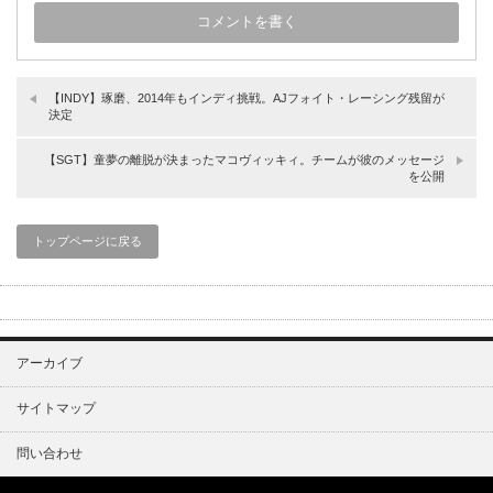
【INDY】琢磨、2014年もインディ挑戦。AJフォイト・レーシング残留が
決定
【SGT】童夢の離脱が決まったマコヴィッキィ。チームが彼のメッセージ
を公開
トップページに戻る
アーカイブ
サイトマップ
問い合わせ