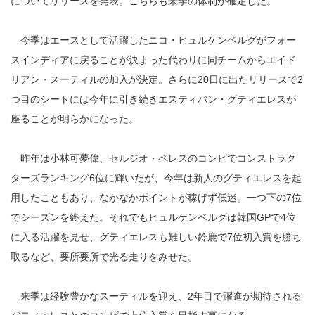
についてリリースを発表。こちらも来季の体制が確定した。
今季はエースとして活躍したニコ・ヒュルケンベルグがフォー
スインディアに戻ることが決まった代わりに同チームからエイド
リアン・スーティルの加入が決定。さらに20日に出たリリースで2
つ目のシートには今年に引き続きエスティバン・グティエレスが
座ることが明らかになった。
昨年は小林可夢偉、セルジオ・ペレスのコンビでコンストラク
ターズランキング6位に輝いたが、今年は新人のグティエレスを起
用したこともあり、なかなかポイントが稼げず低迷。一つ下の7位
でシーズンを終えた。それでもヒュルケンベルグは韓国GPで4位
に入る活躍を見せ、グティエレスも難しい鈴鹿で7位初入賞を勝ち
取るなど、要所要所で光る走りをみせた。
来季は経験豊かなスーティルを迎え、2年目で躍進が期待される