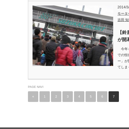
2014/3
モータ
吉田 知弘
【鈴
が開
今年も
での恒
ー」が
てしま
PAGE NAVI
«
1
2
3
4
5
6
7