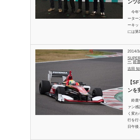
ンツ
今年で
ーター
ーキッ
には第
2014/3
SUPER
ー
,
鈴
吉田 知弘
【S
ンを
鈴鹿サ
ァン感
く変わ
行を行
日午後