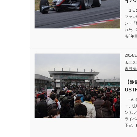
イバ
１日に
ファン
ント「
れた。
も3年
2014/3
モータ
吉田 知弘
【鈴
US
ついに
ー。現
ンネル
ライバ
予定。