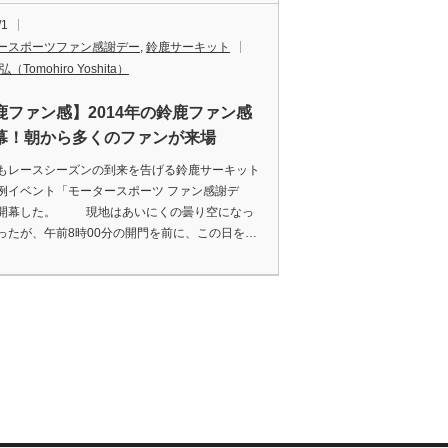
/1
ースポーツファン感謝デー
,
鈴鹿サーキット
（Tomohiro Yoshita）
鹿ファン感】2014年の鈴鹿ファン感
幕！朝から多くのファンが来場
レースシーズンの到来を告げる鈴鹿サーキット
例イベント「モータースポーツ ファン感謝デ
開幕した。 現地はあいにくの曇り空になっ
ったが、午前8時00分の開門を前に、この日を…