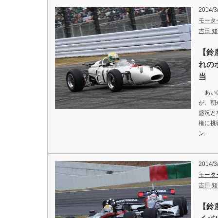
2014/3
モータ
吉田 知弘
【鈴
れの
当
あいに
が、朝
盛況と
権に挑
ン…
2014/3
モータ
吉田 知弘
【鈴