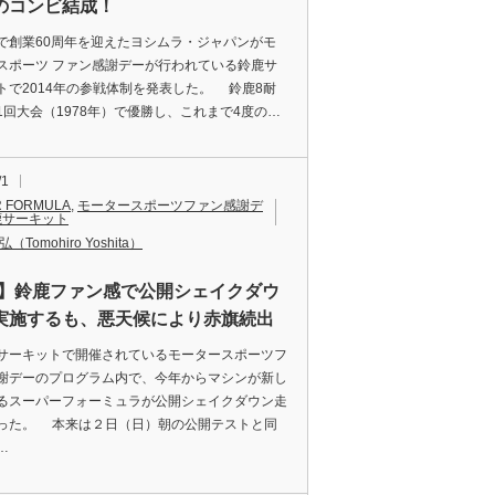
のコンビ結成！
創業60周年を迎えたヨシムラ・ジャパンがモ
スポーツ ファン感謝デーが行われている鈴鹿サ
トで2014年の参戦体制を発表した。 鈴鹿8耐
1回大会（1978年）で優勝し、これまで4度の…
/1
 FORMULA
,
モータースポーツファン感謝デ
鹿サーキット
（Tomohiro Yoshita）
F】鈴鹿ファン感で公開シェイクダウ
実施するも、悪天候により赤旗続出
ーキットで開催されているモータースポーツフ
謝デーのプログラム内で、今年からマシンが新し
るスーパーフォーミュラが公開シェイクダウン走
った。 本来は２日（日）朝の公開テストと同
…