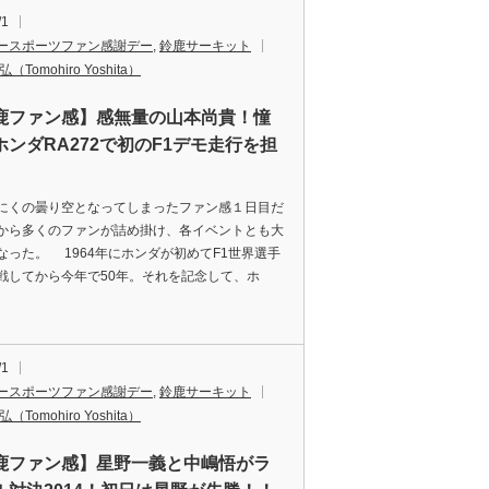
/1
ースポーツファン感謝デー
,
鈴鹿サーキット
（Tomohiro Yoshita）
鹿ファン感】感無量の山本尚貴！憧
ホンダRA272で初のF1デモ走行を担
くの曇り空となってしまったファン感１日目だ
から多くのファンが詰め掛け、各イベントとも大
なった。 1964年にホンダが初めてF1世界選手
戦してから今年で50年。それを記念して、ホ
/1
ースポーツファン感謝デー
,
鈴鹿サーキット
（Tomohiro Yoshita）
鹿ファン感】星野一義と中嶋悟がラ