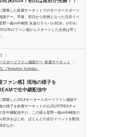
ル対決2014！初日は星野が先勝！！
開幕した鈴鹿サーキットでのモータースポーツ
感謝デー。早速、初日から恒例となった注目イベ
星野一義vs中嶋悟 永遠のライバル対決」が行わ
2012年のファン感からスタートした企画は早く
目…
/1
ースポーツファン感謝デー
,
鈴鹿サーキット
（Tomohiro Yoshita）
鹿ファン感】現地の様子を
TREAMで生中継配信中
開幕した2014モータースポーツファン感謝デ
地の様子を鈴鹿サーキットの公式USTREAチャ
で生中継配信中だ。この後も星野一義vs中嶋悟の
ル対決をはじめ、ほとんどの走行イベントを配信
残念なが…