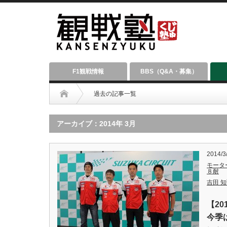
F1観戦情報
BBS（Q&A・募集）
過去の記事一覧
アーカイブ：2014年 3月
2014/3
モータ
８耐
吉田 知弘
【2
今季