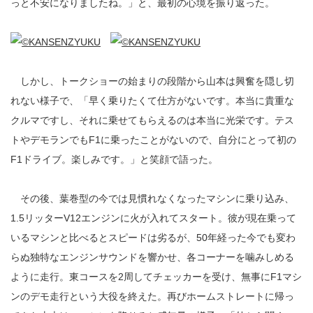
っと不安になりましたね。」と、最初の心境を振り返った。
しかし、トークショーの始まりの段階から山本は興奮を隠し切
れない様子で、「早く乗りたくて仕方がないです。本当に貴重な
クルマですし、それに乗せてもらえるのは本当に光栄です。テス
トやデモランでもF1に乗ったことがないので、自分にとって初の
F1ドライブ。楽しみです。」と笑顔で語った。
その後、葉巻型の今では見慣れなくなったマシンに乗り込み、
1.5リッターV12エンジンに火が入れてスタート。彼が現在乗って
いるマシンと比べるとスピードは劣るが、50年経った今でも変わ
らぬ独特なエンジンサウンドを響かせ、各コーナーを噛みしめる
ように走行。東コースを2周してチェッカーを受け、無事にF1マシ
ンのデモ走行という大役を終えた。再びホームストレートに帰っ