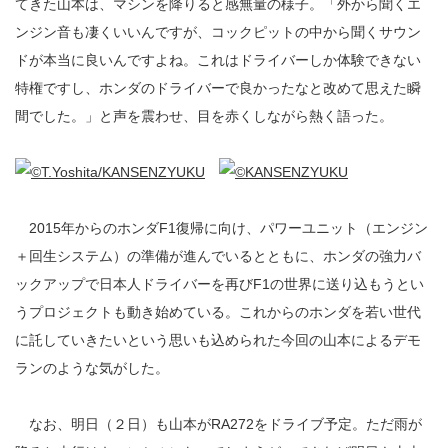
てきた山本は、マシンを降りると感無量の様子。「外から聞くエ
ンジン音も凄くいいんですが、コックピットの中から聞くサウン
ドが本当に良いんですよね。これはドライバーしか体験できない
特権ですし、ホンダのドライバーで良かったなと改めて思えた瞬
間でした。」と声を震わせ、目を赤くしながら熱く語った。
2015年からのホンダF1復帰に向け、パワーユニット（エンジン
＋回生システム）の準備が進んでいるとともに、ホンダの強力バ
ックアップで日本人ドライバーを再びF1の世界に送り込もうとい
うプロジェクトも動き始めている。これからのホンダを若い世代
に託していきたいという思いも込められた今回の山本によるデモ
ランのような気がした。
なお、明日（２日）も山本がRA272をドライブ予定。ただ雨が