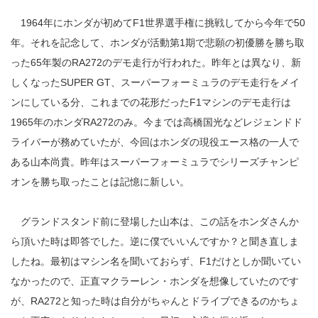
1964年にホンダが初めてF1世界選手権に挑戦してから今年で50
年。それを記念して、ホンダが活動第1期で悲願の初優勝を勝ち取
った65年製のRA272のデモ走行が行われた。昨年とは異なり、新
しくなったSUPER GT、スーパーフォーミュラのデモ走行をメイ
ンにしている分、これまでの花形だったF1マシンのデモ走行は
1965年のホンダRA272のみ。今までは高橋国光などレジェンドド
ライバーが務めていたが、今回はホンダの現役エース格の一人で
ある山本尚貴。昨年はスーパーフォーミュラでシリーズチャンピ
オンを勝ち取ったことは記憶に新しい。
グランドスタンド前に登場した山本は、この話をホンダさんか
ら頂いた時は即答でした。逆に僕でいいんですか？と聞き直しま
したね。最初はマシン名を聞いておらず、F1だけとしか聞いてい
なかったので、正直マクラーレン・ホンダを想像していたのです
が、RA272と知った時は自分がちゃんとドライブできるのかちょ