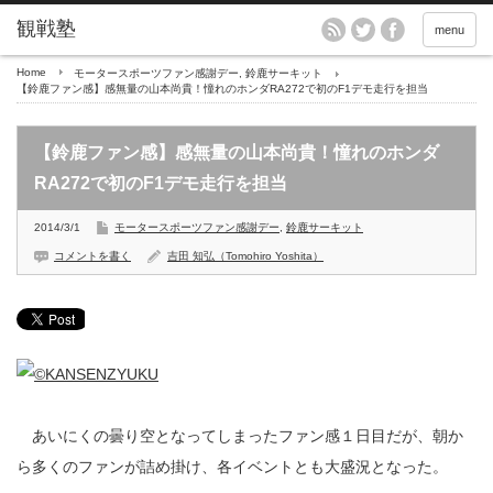
menu
Home
モータースポーツファン感謝デー
,
鈴鹿サーキット
【鈴鹿ファン感】感無量の山本尚貴！憧れのホンダRA272で初のF1デモ走行を担当
【鈴鹿ファン感】感無量の山本尚貴！憧れのホンダ
RA272で初のF1デモ走行を担当
2014/3/1
モータースポーツファン感謝デー
,
鈴鹿サーキット
コメントを書く
吉田 知弘（Tomohiro Yoshita）
あいにくの曇り空となってしまったファン感１日目だが、朝か
ら多くのファンが詰め掛け、各イベントとも大盛況となった。