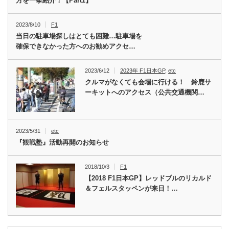
方を一挙紹介！【Part1】
2023/8/10
F1
当日の駐車場探しはとても困難…駐車場を
確保できなかった方へのお勧めアクセ…
2023/6/12
2023年 F1日本GP
,
etc
クルマがなくても会場に行ける！ 鈴鹿サ
ーキットへのアクセス（公共交通機関…
2023/5/31
etc
『観戦塾』活動再開のお知らせ
2018/10/3
F1
【2018 F1日本GP】レッドブルのリカルド
＆フェルスタッペンが来日！…