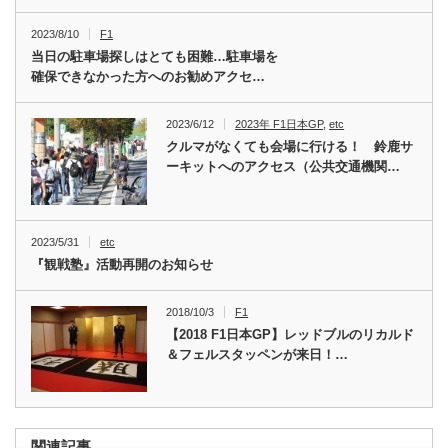
2023/8/10
F1
当日の駐車場探しはとても困難…駐車場を
確保できなかった方へのお勧めアクセ…
2023/6/12
2023年 F1日本GP
,
etc
クルマがなくても会場に行ける！ 鈴鹿サ
ーキットへのアクセス（公共交通機関…
2023/5/31
etc
『観戦塾』活動再開のお知らせ
2018/10/3
F1
【2018 F1日本GP】レッドブルのリカルド
＆フェルスタッペンが来日！…
関連記事