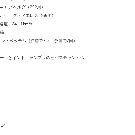
― ロズベルグ（292周）
ット ― グティエレス（66周）
速度：341.1km/h
録）
ャン・ベッテル（決勝で7回、予選で7回）
ールとインドグランプリのセバスチャン・ベ
14