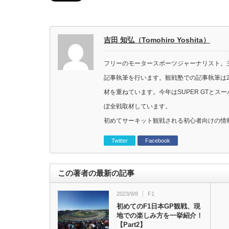
吉田 知弘（Tomohiro Yoshita）
フリーのモータースポーツジャーナリスト。主に
記事執筆を行います。観戦塾での記事執筆は2
材を重ねています。今年はSUPER GTと
ぼ全戦取材しています。
初めてサーキット観戦される初心者向けの情
Twitter
Facebook
この著者の最新の記事
2023/9/8
F1
初めてのF1日本GP観戦、現
地での楽しみ方を一挙紹介！
【Part2】