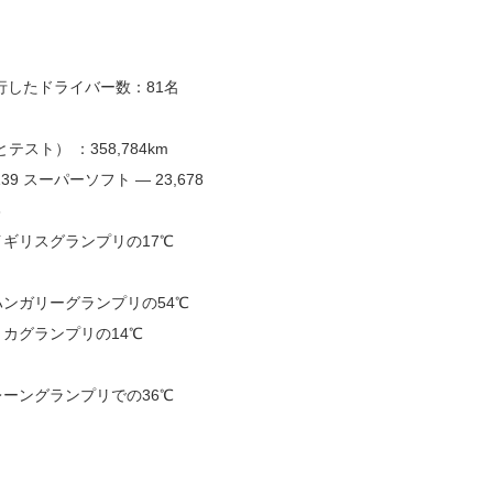
で走行したドライバー数：81名
スト） ：358,784km
,139 スーパーソフト ― 23,678
3
ギリスグランプリの17℃
ンガリーグランプリの54℃
カグランプリの14℃
ーングランプリでの36℃