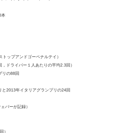
0本
がストップアンドゴーペナルテイ）
5回，ドライバー１人あたりの平均2.3回）
プリの88回
と2013年イタリアグランプリの24回
ウェバーが記録）
6回）