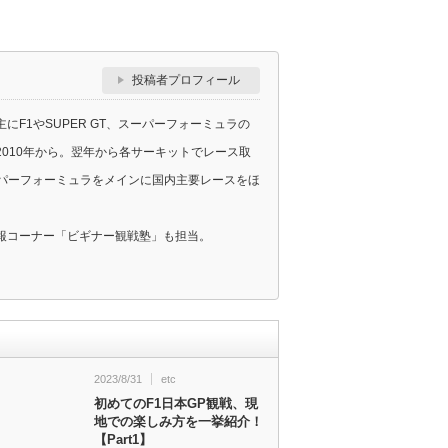
投稿者プロフィール
F1やSUPER GT、スーパーフォーミュラの
010年から。翌年から各サーキットでレース取
スーパーフォーミュラをメインに国内主要レースをほ
報コーナー「ビギナー観戦塾」も担当。
2023/8/31
etc
初めてのF1日本GP観戦、現
地での楽しみ方を一挙紹介！
【Part1】