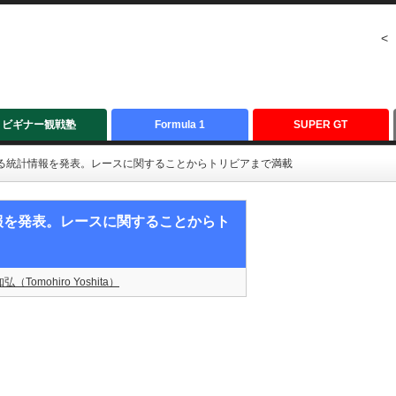
<
ビギナー観戦塾
Formula 1
SUPER GT
する統計情報を発表。レースに関することからトリビアまで満載
報を発表。レースに関することからト
弘（Tomohiro Yoshita）