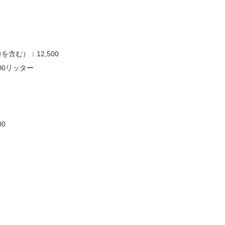
含む）：12,500
00リッター
0