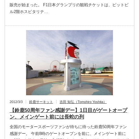
販売が始まった。 F1日本グランプリの観戦チケットは、ピットビ
ル2階ホスピタリテ…
2012/3/3
鈴鹿サーキット
吉田 知弘（Tomohiro Yoshita）
【鈴鹿50周年ファン感謝デー】1日目がゲートオープ
ン、メインゲート前には長蛇の列
全国のモータースポーツファンが待ちに待った鈴鹿50周年ファン
感謝デー。 午前8時のゲートオープンを前に、メインゲート前に