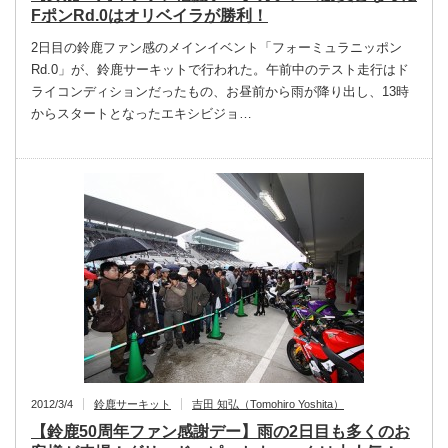
FポンRd.0はオリベイラが勝利！
2日目の鈴鹿ファン感のメインイベント「フォーミュラニッポン
Rd.0」が、鈴鹿サーキットで行われた。午前中のテスト走行はド
ライコンディションだったもの、お昼前から雨が降り出し、13時
からスタートとなったエキシビジョ…
2012/3/4
鈴鹿サーキット
吉田 知弘（Tomohiro Yoshita）
【鈴鹿50周年ファン感謝デー】雨の2日目も多くのお