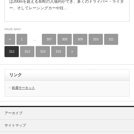
は200mを超える長蛇の入場列ができ、多くのドライバー・ライダ
ー、そしてレーシングカーや往…
PAGE NAVI
«
1
…
307
308
309
310
311
312
313
314
315
»
リンク
鈴鹿サーキット
アーカイブ
サイトマップ