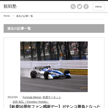
menu
Home
過去の記事一覧
過去の記事一覧
2012/3/4
Formula Nippon
,
鈴鹿サーキット
吉田 知弘（Tomohiro Yoshita）
【鈴鹿50周年ファン感謝デー】ガチンコ勝負となった