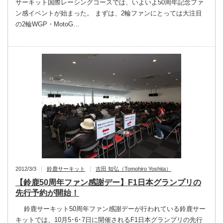
サーキット国際レーシングコースでは、いよいよ50周年記念ファ
ン感イベントが始まった。 まずは、2輪ファンにとっては大注目
の2輪WGP・MotoG…
2012/3/3
鈴鹿サーキット
吉田 知弘（Tomohiro Yoshita）
【鈴鹿50周年ファン感謝デー】F1日本グランプリの
先行予約が開始！
鈴鹿サーキット50周年ファン感謝デーが行われている鈴鹿サー
キットでは、10月5･6･7日に開催されるF1日本グランプリの先行