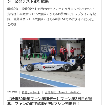
ン：公開テスト走行結果
9時30分～10時00分まで行われたフォーミュラニッポンのテスト
走行は山本尚貴（TEAM無限）が1分38秒793でトップタイムを記
録。佐藤琢磨（TEAM無限）は1分41秒654で15位タイムだった。
この後…
2012/3/4
鈴鹿サーキット
吉田 知弘（Tomohiro Yoshita）
【鈴鹿50周年ファン感謝デー】ファン感2日目が開
幕、ファンの前で琢磨がFNマシン初走行！