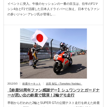
イベントに突入。午後のセッションの一番の目玉は、往年のF1マ
シン4台とF1で活躍した日本人ドライバーに加え、日本でもファン
の多いジャン･アレジ氏が登場し…
2012/3/3
鈴鹿サーキット
吉田 知弘（Tomohiro Yoshita）
【鈴鹿50周年ファン感謝デー】シュワンツとガードナ
ーが思い出の鈴鹿で競演！2輪デモ走行
早朝から行われた2輪とSUPER GTの公開テスト走行を終えた鈴鹿