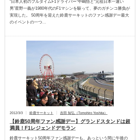
“日本人初のフルタイムF1ドライバー”中嶋悟と“元祖日本一速い
男”星野一義が1980年代のF1マシンを駆って、夢のガチンコ勝負が
実現した。 50周年を迎えた鈴鹿サーキットのファン感謝デー最大
のイベントの一つ…
2012/3/3
鈴鹿サーキット
吉田 知弘（Tomohiro Yoshita）
【鈴鹿50周年ファン感謝デー】グランドスタンドは超
満員！F1レジェンドデモラン
鈴鹿サーキット50周年ファン感謝デーも、あっという間に午後の