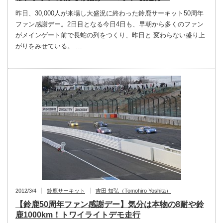
昨日、30,000人が来場し大盛況に終わった鈴鹿サーキット50周年
ファン感謝デー。2日目となる今日4日も、早朝から多くのファン
がメインゲート前で長蛇の列をつくり、昨日と 変わらない盛り上
がりをみせている。 …
2012/3/4
鈴鹿サーキット
吉田 知弘（Tomohiro Yoshita）
【鈴鹿50周年ファン感謝デー】気分は本物の8耐や鈴
鹿1000km！トワイライトデモ走行