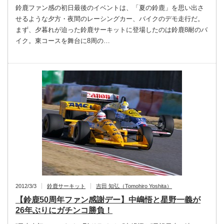
鈴鹿ファン感の初日最後のイベントは、「夏の鈴鹿」を思い出さ
せるような夕方・夜間のレーシングカー、バイクのデモ走行だ。
まず、夕暮れが迫った鈴鹿サーキットに登場したのは鈴鹿8耐のバ
イク。東コースを舞台に8周の…
2012/3/3
鈴鹿サーキット
吉田 知弘（Tomohiro Yoshita）
【鈴鹿50周年ファン感謝デー】中嶋悟と星野一義が
26年ぶりにガチンコ勝負！