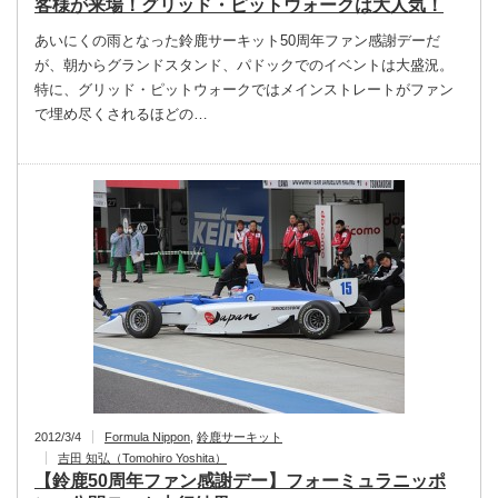
客様が来場！グリッド・ピットウォークは大人気！
あいにくの雨となった鈴鹿サーキット50周年ファン感謝デーだ
が、朝からグランドスタンド、パドックでのイベントは大盛況。
特に、グリッド・ピットウォークではメインストレートがファン
で埋め尽くされるほどの…
2012/3/4
Formula Nippon
,
鈴鹿サーキット
吉田 知弘（Tomohiro Yoshita）
【鈴鹿50周年ファン感謝デー】フォーミュラニッポ