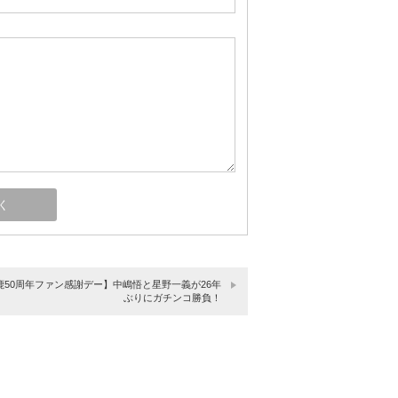
鹿50周年ファン感謝デー】中嶋悟と星野一義が26年
ぶりにガチンコ勝負！