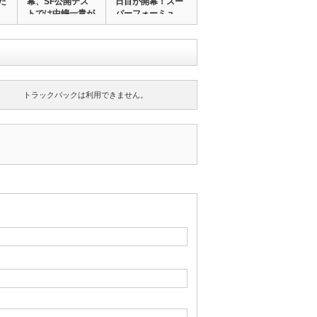
た
幕、SF公開テス
日目が開幕！スー
トでは中嶋一貴が
パーフォーミュ
最…
ラ…
トラックバックは利用できません。