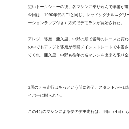
短いトークショーの後、各マシンに乗り込んで準備が進
今回は、1990年代のF1と同じ、レッドシグナル→グ
ーションラップ付き）方式でデモランが開始された。
アレジ、琢磨、亜久里、中野の順で当時のレースと変わ
の中でもアレジと琢磨が毎回メインストレートで本番さ
てくれ、亜久里、中野も往年の名マシンを出来る限り全
3周のデモ走行はあっという間に終了。スタンドからは
イバーに贈られた。
この4台のマシンによる夢のデモ走行は、明日（4日）