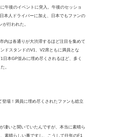
間に午後のイベントに突入。午後のセッショ
た日本人ドライバーに加え、日本でもファンの
ンが行われた。
市内は各通りが大渋滞するほど注目を集めて
ンドスタンドのV1、V2席ともに満員とな
F1日本GP並みに埋め尽くされるほど、多く
した。
て登場！満員に埋め尽くされたファンも総立
が凄いと聞いていたんですが、本当に素晴ら
は、素晴らしい事ですし、こうして往年のF1