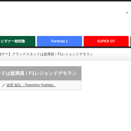
<
ビギナー観戦塾
Formula 1
SUPER GT
謝デー】グランドスタンドは超満員！F1レジェンドデモラン
ンドは超満員！F1レジェンドデモラン
吉田 知弘（Tomohiro Yoshita）