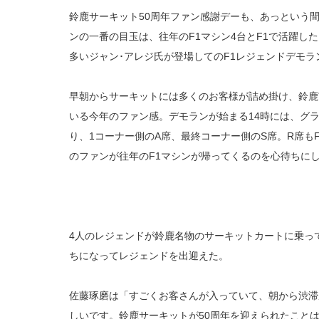
鈴鹿サーキット50周年ファン感謝デーも、あっという
ンの一番の目玉は、往年のF1マシン4台とF1で活躍し
多いジャン･アレジ氏が登場してのF1レジェンドデモラ
早朝からサーキットには多くのお客様が詰め掛け、鈴鹿
いる今年のファン感。デモランが始まる14時には、グラ
り、1コーナー側のA席、最終コーナー側のS席。R席も
のファンが往年のF1マシンが帰ってくるのを心待ちに
4人のレジェンドが鈴鹿名物のサーキットカートに乗っ
ちになってレジェンドを出迎えた。
佐藤琢磨は「すごくお客さんが入っていて、朝から渋滞
しいです。鈴鹿サーキットが50周年を迎えられたこと