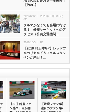
地での楽しみ方を一挙紹介！
【Part1】
2023/6/12
2023年 F1日本GP
,
etc
クルマがなくても会場に行け
る！ 鈴鹿サーキットへのア
クセス（公共交通機関…
2018/10/3
F1
【2018 F1日本GP】レッドブ
ルのリカルド＆フェルスタッ
ペンが来日！…
ファ
【SF】鈴鹿ファ
【鈴鹿ファン感】
チ
ン感２日目が開
注目のファン感2