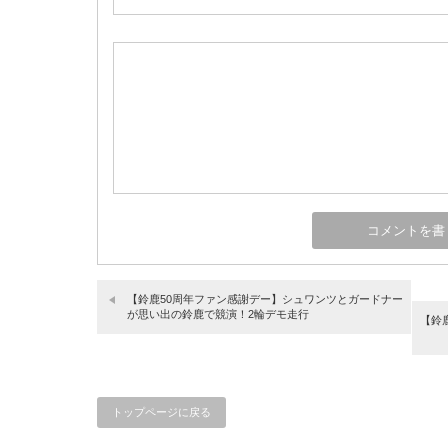
【鈴鹿50周年ファン感謝デー】シュワンツとガードナー
が思い出の鈴鹿で競演！2輪デモ走行
【鈴
トップページに戻る