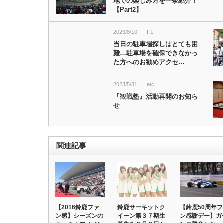
地での楽しみ方を一挙紹介！
【Part2】
2023/8/10
F1
当日の駐車場探しはとても困
難…駐車場を確保できなかっ
た方へのお勧めアクセ…
2023/5/31
etc
『観戦塾』活動再開のお知ら
せ
関連記事
【2016鈴鹿ファ
鈴鹿サーキットク
【鈴鹿50周年
ン感】シーズンの
イーン第３７期生
ン感謝デー】ガ