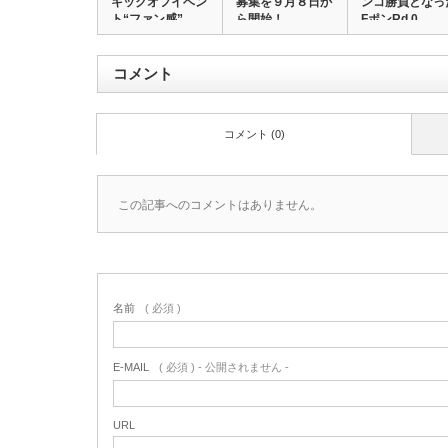
キックオフイベン
募集を９月８日か
ンコ勝負となっ
ト“ファン感”…
ら開始！
FポンRd.0…
コメント
コメント (0)
この記事へのコメントはありません。
名前
( 必須 )
E-MAIL
( 必須 ) - 公開されません -
URL