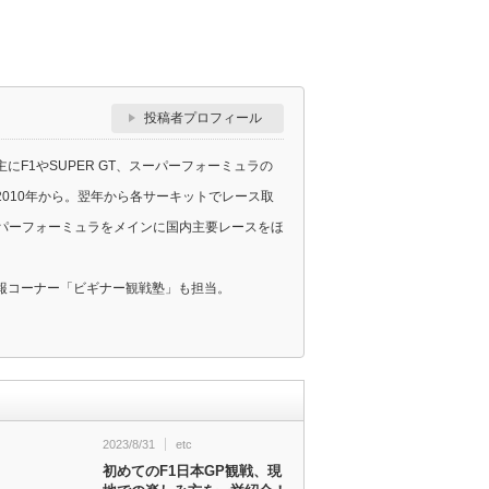
投稿者プロフィール
F1やSUPER GT、スーパーフォーミュラの
010年から。翌年から各サーキットでレース取
スーパーフォーミュラをメインに国内主要レースをほ
報コーナー「ビギナー観戦塾」も担当。
2023/8/31
etc
初めてのF1日本GP観戦、現