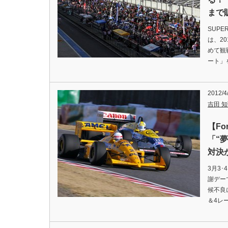
まで
SUP
は、2
めて観
ート」
2012/4
吉田 知弘
【Fo
「“
対決
3月3
謝デー
候不良
＆4レ