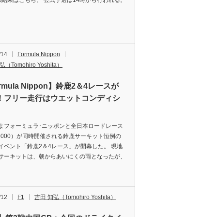
の結果はこちら。 公式予選は14時から行われる。
/14
Formula Nippon
（Tomohiro Yoshita）
rmula Nippon】鈴鹿2＆4レースが
！フリー走行はウエットコンディシ
よフォーミュラ･ニッポンと全日本ロードレース
B1000）が同時開催される鈴鹿サーキット恒例の
イベント「鈴鹿2＆4レース」が開幕した。 現地
サーキットは、朝からあいにくの雨となったが、
/12
F1
吉田 知弘（Tomohiro Yoshita）