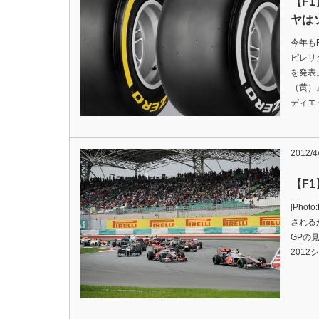
【F
ヤは
今年も
ピレリ
を発表
（黄）
ディエ
2012/4
【F
[Pho
される
GPの
2012