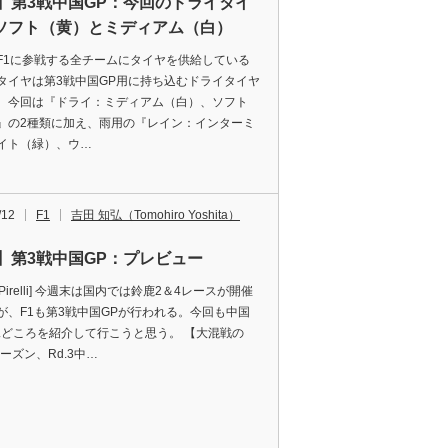
1】第3戦中国GP：今回のドライタイ
ソフト（黄）とミディアム（白）
F1に参戦する全チームにタイヤを供給している
タイヤは第3戦中国GP用に持ち込むドライタイヤ
。今回は『ドライ：ミディアム（白）、ソフト
』の2種類に加え、雨用の『レイン：インターミ
イト（緑）、ウ…
/12
F1
吉田 知弘（Tomohiro Yoshita）
1】第3戦中国GP：プレビュー
to:Pirelli] 今週末は国内では鈴鹿2＆4レースが開催
が、F1も第3戦中国GPが行われる。今回も中国
見どころを紹介して行こうと思う。 【大混戦の
シーズン、Rd.3中…