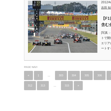
2012/4
吉田 知弘
【F
含む
[写真
トで開
エリア
ートす
PAGE NAVI
«
1
…
303
304
305
306
312
313
…
315
»