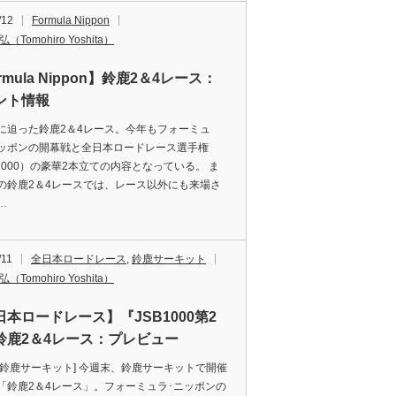
/12
Formula Nippon
（Tomohiro Yoshita）
rmula Nippon】鈴鹿2＆4レース：
ント情報
に迫った鈴鹿2＆4レース。今年もフォーミュ
ッポンの開幕戦と全日本ロードレース選手権
B1000）の豪華2本立ての内容となっている。 ま
の鈴鹿2＆4レースでは、レース以外にも来場さ
…
/11
全日本ロードレース
,
鈴鹿サーキット
（Tomohiro Yoshita）
日本ロードレース】『JSB1000第2
鈴鹿2＆4レース：プレビュー
：鈴鹿サーキット] 今週末、鈴鹿サーキットで開催
「鈴鹿2＆4レース」。フォーミュラ･ニッポンの