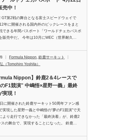
販売中！
ER GT第2戦の舞台となる富士スピードウェイで
012年に開催される国内外のビックレースをまと
戦できる年間パスポート「ワールドチェカパスポ
を販売中だ。 今年は10月にWEC（世界耐久…
/8
Formula Nippon
,
鈴鹿サーキット
（Tomohiro Yoshita）
rmula Nippon】鈴鹿2＆4レースで
夢のF1競演” 中嶋悟×星野一義」最終
が実現！
･4日に開催された鈴鹿サーキット50周年ファン感
で実現した星野一義と中嶋悟の“夢のF1競演”で天
により走行できなかった「最終決着」が、鈴鹿2
ースの舞台で、実現することになった。 鈴鹿…