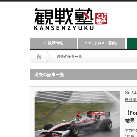
F1観戦情報
BBS（Q&A・募集）
過去の記事一覧
過去の記事一覧
2012/4
吉田 知弘
【Fo
結果
午前中