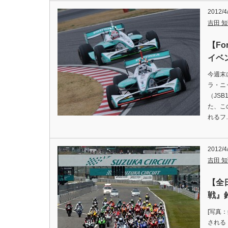
2012/4
吉田 知弘
【Fo
イベ
今週末
ラ・ニ
（JS
た、こ
れるフ
2012/4
吉田 知弘
【全
戦』
[写真
される