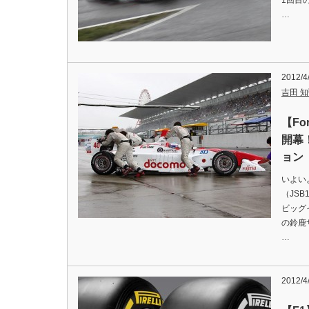
1回目
…
2012/4
吉田 知弘
【Fo
開幕
ョン
いよい
（JS
ビッグ
の鈴鹿
…
2012/4