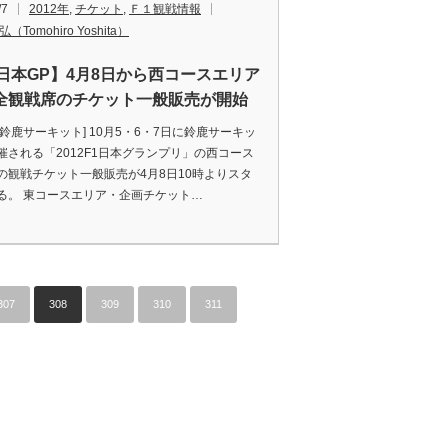
/7
2012年
,
チケット
,
Ｆ１観戦情報
（Tomohiro Yoshita）
1日本GP】4月8日から西コースエリア
全観戦席のチケット一般販売が開始
：鈴鹿サーキット] 10月5・6・7日に鈴鹿サーキッ
催される「2012F1日本グランプリ」の西コース
の観戦チケット一般販売が4月8日10時よりスタ
る。 東コースエリア・企画チケット…
307
308
309
310
311