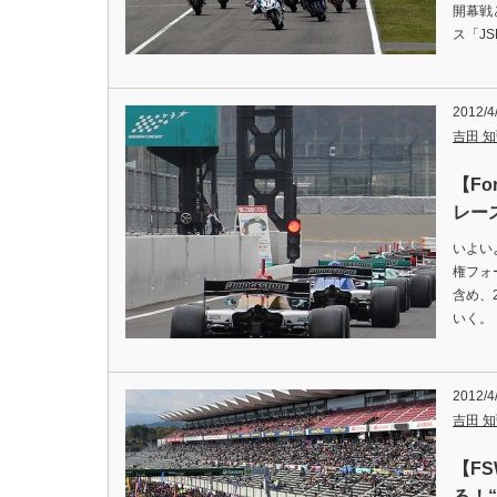
開幕戦
ス「J
2012/4
吉田 知弘
【Fo
レー
いよい
権フォ
含め、
いく。
2012/4
吉田 知弘
【FS
る！