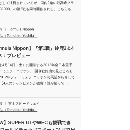
として注目されているが、国内2輪の最高峰クラ
SB1000」の第2戦も同時開催される。こちらも…
/9
Formula Nippon
（Tomohiro Yoshita）
rmula Nippon】『第1戦』鈴鹿2＆4
ス：プレビュー
よ4月14日（土）に開幕する2012年全日本選手
ーミュラ・ニッポン。 開幕戦鈴鹿の見どころも
2012年フォーミュラ･ニッポンの展望を紹介して
 【4人のチャンピオンが激突！誰が勝って…
/9
富士スピードウェイ
（Tomohiro Yoshita）
W】SUPER GTやWECも観戦でき
“ワールドチェカパスポート”4月22日