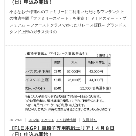
（日）申込み開始！
小さなお子様連れのファミリーにご利用いただけるワンランク上
の快適空間「ファミリースイート」を用意！! ＶＩＰスイート・プ
レミアム ～ファーストクラスでゆったりレース観戦～ グランドス
タンド上部のガラス張りの…
2012/4/6
2012年
,
チケット
,
Ｆ１観戦情報
矢田 靖也
【F1日本GP】車椅子専用観戦エリア！４月８日
（日）申込み開始！