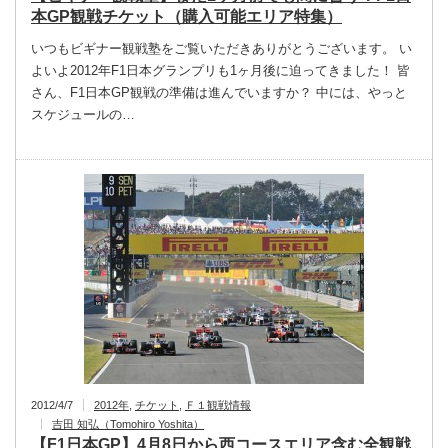
本GP観戦チケット（購入可能エリア特集）
いつもビギナー観戦塾をご覧いただきありがとうございます。 い
よいよ2012年F1日本グランプリも1ヶ月後に迫ってきました！ 皆
さん、F1日本GP観戦の準備は進んでいますか？ 中には、やっと
スケジュールの…
2012/4/7
2012年
,
チケット
,
Ｆ１観戦情報
吉田 知弘（Tomohiro Yoshita）
【F1日本GP】4月8日から西コースエリア含む全観戦