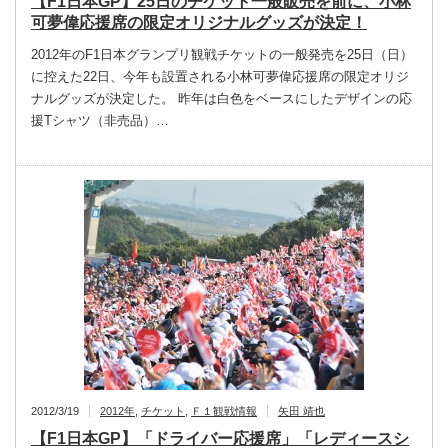
【F1日本GP】25日のチケット一般販売を前に、小林
可夢偉応援席の限定オリジナルグッズが決定！
2012年のF1日本グランプリ観戦チケットの一般発売を25日（日）
に控えた22日、今年も設置される小林可夢偉応援席の限定オリジ
ナルグッズが決定した。 昨年は白色をベースにしたデザインの応
援Tシャツ（非売品）…
2012/3/19
2012年
,
チケット
,
Ｆ１観戦情報
矢田 靖也
【F1日本GP】「ドライバー応援席」「レディースシ