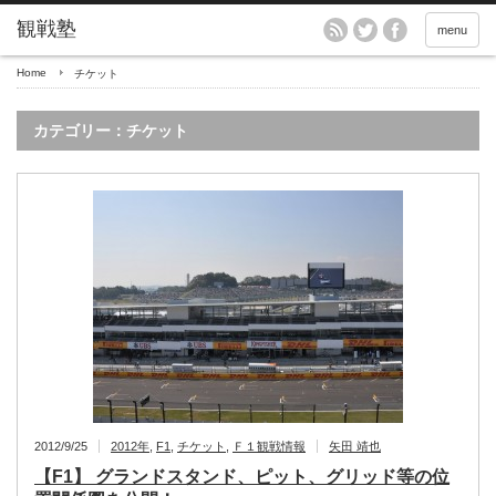
menu
Home
チケット
カテゴリー：チケット
2012/9/25
2012年
,
F1
,
チケット
,
Ｆ１観戦情報
矢田 靖也
【F1】 グランドスタンド、ピット、グリッド等の位