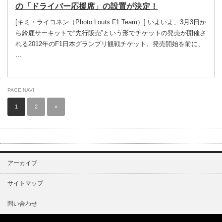
の「ドライバー応援席」の設置が決定！
[キミ・ライコネン（Photo:Louts F1 Team）] いよいよ、3月3日か
ら鈴鹿サーキットで“先行販売”という形でチケットの発売が開催さ
れる2012年のF1日本グランプリ観戦チケット。発売開始を前に、
…
PAGE NAVI
1
2
»
アーカイブ
サイトマップ
問い合わせ