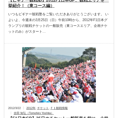
【ビギナー観戦塾】2012F1日本GP、観戦エリアを一
挙紹介！（東コース編）
いつもビギナー観戦塾をご覧いただきありがとうございます。 い
よいよ、今週末の3月25日（日）午前10時から、2012年F1日本グ
ランプリの観戦チケットの一般販売（東コースエリア、企画チケ
ットのみ）がスタート…
2012/3/22
2012年
,
チケット
,
Ｆ１観戦情報
吉田 知弘（Tomohiro Yoshita）