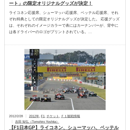
ート」の限定オリジナルグッズが決定！
ライコネン応援席、シューマッハ応援席、ベッテル応援席、それ
ぞれ特典としての限定オリジナルグッズが決定した。 応援グッズ
は、それぞれのイメージカラーで表にはカーナンバーが、背中に
は各ドライバーのロゴがプリントされている。…
2012/2/28
2012年
,
F1
,
チケット
,
Ｆ１観戦情報
吉田 知弘（Tomohiro Yoshita）
【F1日本GP】ライコネン、シューマッハ、ベッテル