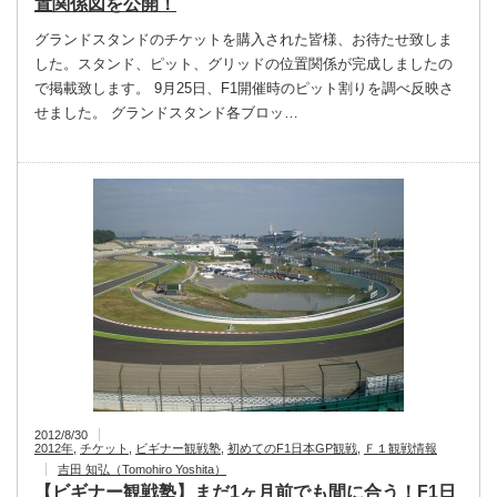
置関係図を公開！
グランドスタンドのチケットを購入された皆様、お待たせ致しま
した。スタンド、ピット、グリッドの位置関係が完成しましたの
で掲載致します。 9月25日、F1開催時のピット割りを調べ反映さ
せました。 グランドスタンド各ブロッ…
2012/8/30
2012年
,
チケット
,
ビギナー観戦塾
,
初めてのF1日本GP観戦
,
Ｆ１観戦情報
吉田 知弘（Tomohiro Yoshita）
【ビギナー観戦塾】まだ1ヶ月前でも間に合う！F1日