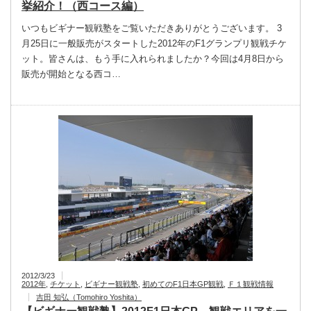
挙紹介！（西コース編）
いつもビギナー観戦塾をご覧いただきありがとうございます。 3
月25日に一般販売がスタートした2012年のF1グランプリ観戦チケ
ット。皆さんは、もう手に入れられましたか？今回は4月8日から
販売が開始となる西コ…
2012/3/23
2012年
,
チケット
,
ビギナー観戦塾
,
初めてのF1日本GP観戦
,
Ｆ１観戦情報
吉田 知弘（Tomohiro Yoshita）