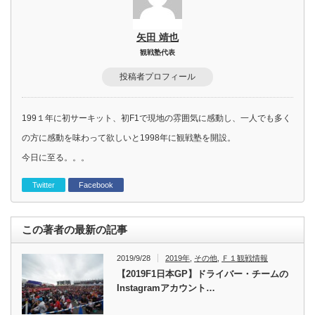
矢田 靖也
観戦塾代表
投稿者プロフィール
199１年に初サーキット、初F1で現地の雰囲気に感動し、一人でも多く
の方に感動を味わって欲しいと1998年に観戦塾を開設。
今日に至る。。。
Twitter
Facebook
この著者の最新の記事
2019/9/28
2019年
,
その他
,
Ｆ１観戦情報
【2019F1日本GP】ドライバー・チームの
Instagramアカウント…