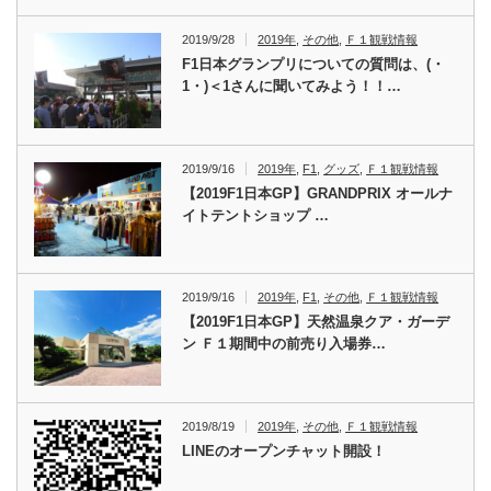
2019/9/28
2019年
,
その他
,
Ｆ１観戦情報
F1日本グランプリについての質問は、(・
1・)＜1さんに聞いてみよう！！…
2019/9/16
2019年
,
F1
,
グッズ
,
Ｆ１観戦情報
【2019F1日本GP】GRANDPRIX オールナ
イトテントショップ …
2019/9/16
2019年
,
F1
,
その他
,
Ｆ１観戦情報
【2019F1日本GP】天然温泉クア・ガーデ
ン Ｆ１期間中の前売り入場券…
2019/8/19
2019年
,
その他
,
Ｆ１観戦情報
LINEのオープンチャット開設！