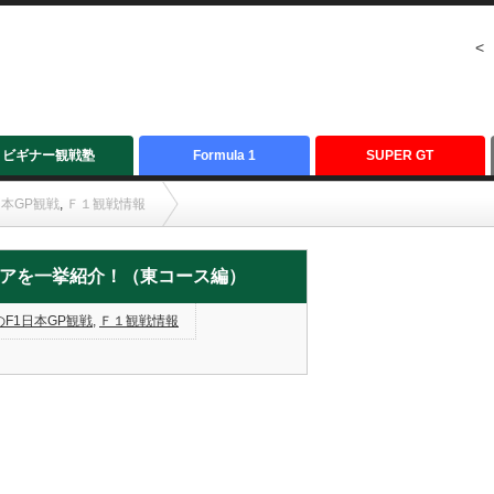
<
ビギナー観戦塾
Formula 1
SUPER GT
日本GP観戦
,
Ｆ１観戦情報
介！（東コース編）
エリアを一挙紹介！（東コース編）
F1日本GP観戦
,
Ｆ１観戦情報