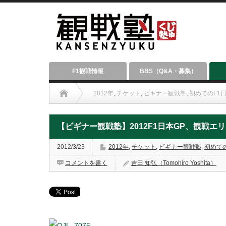
F1観戦情報
BBS（Q&A・募集）
2012年
,
チケット
,
ビギナー観戦塾
,
初めてのF1
【ビギナー観戦塾】2012F1日本GP、観戦エリアを一挙紹
【ビギナー観戦塾】2012F1日本GP、観戦
2012/3/23
2012年
,
チケット
,
ビギナー観戦塾
,
初めての
コメントを書く
吉田 知弘（Tomohiro Yoshita）