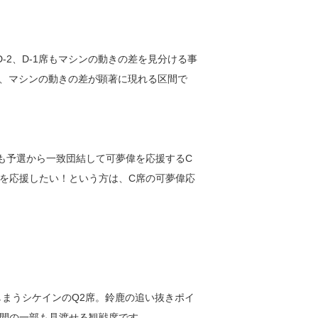
-2、D-1席もマシンの動きの差を見分ける事
も、マシンの動きの差が顕著に現れる区間で
も予選から一致団結して可夢偉を応援するC
を応援したい！という方は、C席の可夢偉応
しまうシケインのQ2席。鈴鹿の追い抜きポイ
間の一部も見渡せる観戦席です。