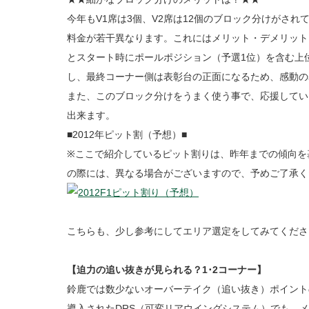
今年もV1席は3個、V2席は12個のブロック分けがさ
料金が若干異なります。これにはメリット・デメリット
とスタート時にポールポジション（予選1位）を含む上
し、最終コーナー側は表彰台の正面になるため、感動の
また、このブロック分けをうまく使う事で、応援してい
出来ます。
■2012年ピット割（予想）■
※ここで紹介しているピット割りは、昨年までの傾向を
の際には、異なる場合がございますので、予めご了承く
こちらも、少し参考にしてエリア選定をしてみてくださ
【迫力の追い抜きが見られる？1･2コーナー】
鈴鹿では数少ないオーバーテイク（追い抜き）ポイントの
導入されたDRS（可変リアウイングシステム）でも、