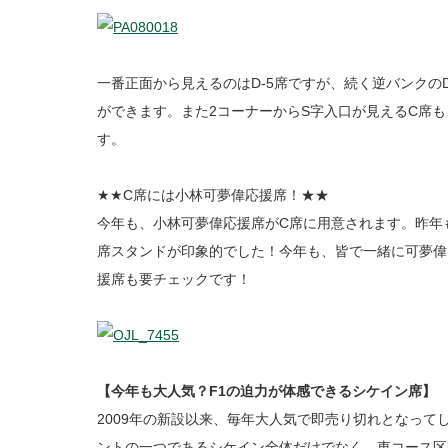
一番正面から見えるのはD-5席ですが、続く逆バンクのD
ができます。また2コーナーからS字入口が見えるC席
す。
★★C席には小林可夢偉応援席！★★
今年も、小林可夢偉応援席がC席に用意されます。昨年
席スタンドが印象的でした！今年も、皆で一緒に可夢偉
援席も要チェックです！
【今年も大人気？F1の迫力が体感できるシケイン席】
2009年の新設以来、毎年大人気で即売り切れとなって
ントの一つであるシケイン全体だけでなく、東コース区