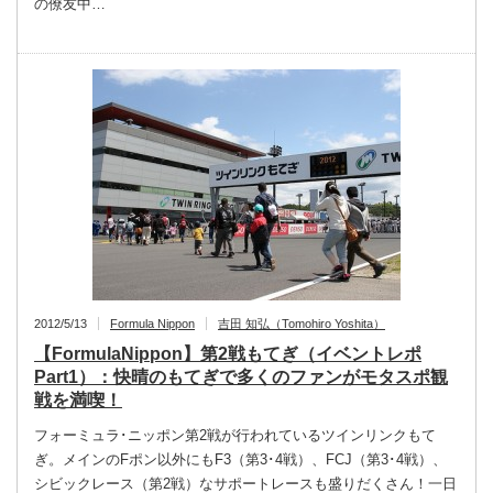
の僚友中…
2012/5/13
Formula Nippon
吉田 知弘（Tomohiro Yoshita）
【FormulaNippon】第2戦もてぎ（イベントレポ
Part1）：快晴のもてぎで多くのファンがモタスポ観
戦を満喫！
フォーミュラ･ニッポン第2戦が行われているツインリンクもて
ぎ。メインのFポン以外にもF3（第3･4戦）、FCJ（第3･4戦）、
シビックレース（第2戦）なサポートレースも盛りだくさん！一日