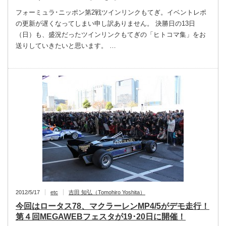
フォーミュラ･ニッポン第2戦ツインリンクもてぎ。イベントレポ
の更新が遅くなってしまい申し訳ありません。 決勝日の13日
（日）も、盛況だったツインリンクもてぎの「ヒトコマ集」をお
送りしていきたいと思います。 …
2012/5/17
etc
吉田 知弘（Tomohiro Yoshita）
今回はロータス78、マクラーレンMP4/5がデモ走行！
第４回MEGAWEBフェスタが19･20日に開催！