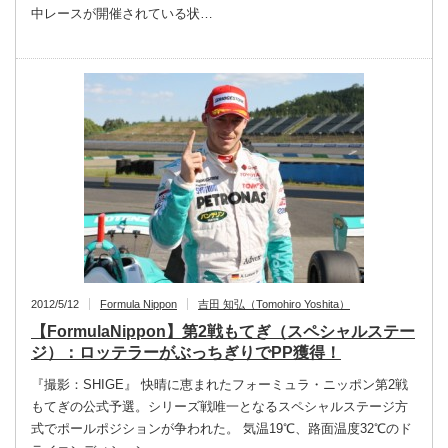
中レースが開催されている状…
2012/5/12
Formula Nippon
吉田 知弘（Tomohiro Yoshita）
【FormulaNippon】第2戦もてぎ（スペシャルステー
ジ）：ロッテラーがぶっちぎりでPP獲得！
『撮影：SHIGE』 快晴に恵まれたフォーミュラ・ニッポン第2戦
もてぎの公式予選。シリーズ戦唯一となるスペシャルステージ方
式でポールポジションが争われた。 気温19℃、路面温度32℃のド