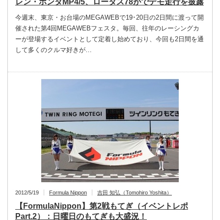
レン・ホンダMP4/5、ロータス78がでデモ走行を披露
今週末、東京・お台場のMEGAWEBで19･20日の2日間に渡って開
催された第4回MEGAWEBフェスタ。毎回、往年のレーシングカ
ーが登場するイベントとして定着し始めており、今回も2日間を通
して多くのクルマ好きが…
2012/5/19
Formula Nippon
吉田 知弘（Tomohiro Yoshita）
【FormulaNippon】第2戦もてぎ（イベントレポ
Part.2）：日曜日のもてぎも大盛況！