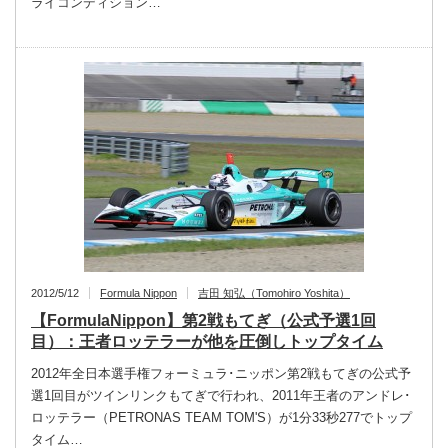
ライコンディション…
2012/5/12
Formula Nippon
吉田 知弘（Tomohiro Yoshita）
【FormulaNippon】第2戦もてぎ（公式予選1回
目）：王者ロッテラーが他を圧倒しトップタイム
2012年全日本選手権フォーミュラ･ニッポン第2戦もてぎの公式予
選1回目がツインリンクもてぎで行われ、2011年王者のアンドレ･
ロッテラー（PETRONAS TEAM TOM'S）が1分33秒277でトップ
タイム…