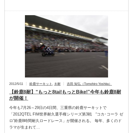
2012/5/11
鈴鹿サーキット
,
８耐
吉田 知弘（Tomohiro Yoshita）
【鈴鹿8耐】“もっと8tai!もっとBike!”今年も鈴鹿8耐
が開催！
今年も7月26～29日の4日間、三重県の鈴鹿サーキットで
「2012QTEL FIM世界耐久選手権シリーズ第3戦 “コカ･コーラ ゼ
ロ”鈴鹿8時間耐久ロードレース」が開催される。 毎年、多くのド
ラマが生まれて…