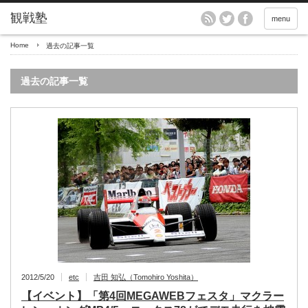
menu
Home
過去の記事一覧
過去の記事一覧
2012/5/20
etc
吉田 知弘（Tomohiro Yoshita）
【イベント】「第4回MEGAWEBフェスタ」マクラー