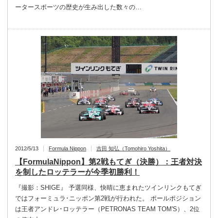
ータースポーツの歴史が生み出した数々の…
2012/5/13
Formula Nippon
吉田 知弘（Tomohiro Yoshita）
【FormulaNippon】第2戦もてぎ（決勝）：王者対決
を制したロッテラーが今季初勝利！
『撮影：SHIGE』 予選同様、快晴に恵まれたツインリンクもてぎ
ではフォーミュラ･ニッポン第2戦が行われた。 ポールポジション
は王者アンドレ･ロッテラー（PETRONAS TEAM TOM'S）、2位