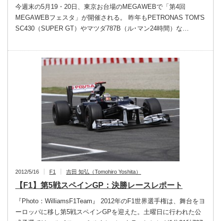
今週末の5月19・20日、東京お台場のMEGAWEBで「第4回
MEGAWEBフェスタ」が開催される。 昨年もPETRONAS TOM'S
SC430（SUPER GT）やマツダ787B（ル･マン24時間）な…
2012/5/16
F1
吉田 知弘（Tomohiro Yoshita）
【F1】第5戦スペインGP：決勝レースレポート
『Photo：WilliamsF1Team』 2012年のF1世界選手権は、舞台をヨ
ーロッパに移し第5戦スペインGPを迎えた。土曜日に行われた公