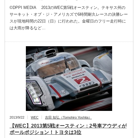
©DPPI MEDIA 2013のWEC第5戦オースティン。テキサス州の
サーキット・オブ・ジ・アメリカズで6時間耐久レースの決勝レー
スが現地時間の22日（日）に行われた。金曜日のフリー走行時に
は大雨が降るなど…
2013/9/22
WEC
吉田 知弘（Tomohiro Yoshita）
【WEC】2013第5戦オースティン：2号車アウディが
ポールポジション！トヨタは3位