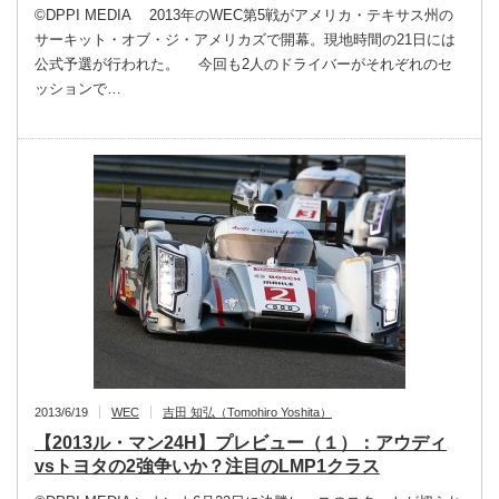
©DPPI MEDIA 2013年のWEC第5戦がアメリカ・テキサス州の
サーキット・オブ・ジ・アメリカズで開幕。現地時間の21日には
公式予選が行われた。 今回も2人のドライバーがそれぞれのセ
ッションで…
2013/6/19
WEC
吉田 知弘（Tomohiro Yoshita）
【2013ル・マン24H】プレビュー（１）：アウディ
vsトヨタの2強争いか？注目のLMP1クラス