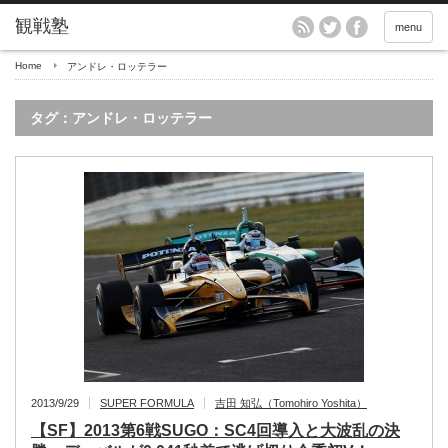
menu
Home
アンドレ・ロッテラー
タグ：アンドレ・ロッテラー
2013/9/29
SUPER FORMULA
吉田 知弘（Tomohiro Yoshita）
【SF】2013第6戦SUGO：SC4回導入と大波乱の決