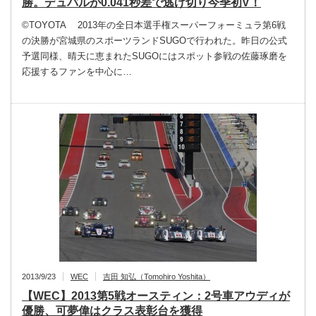
勝。デュバルが0.041秒差で逃げ切り今季初V！
©TOYOTA 2013年の全日本選手権スーパーフォーミュラ第6戦
の決勝が宮城県のスポーツランドSUGOで行われた。昨日の公式
予選同様、晴天に恵まれたSUGOにはスポット参戦の佐藤琢磨を
応援するファンを中心に…
2013/9/23
WEC
吉田 知弘（Tomohiro Yoshita）
【WEC】2013第5戦オースティン：2号車アウディが
優勝、可夢偉はクラス表彰台を獲得