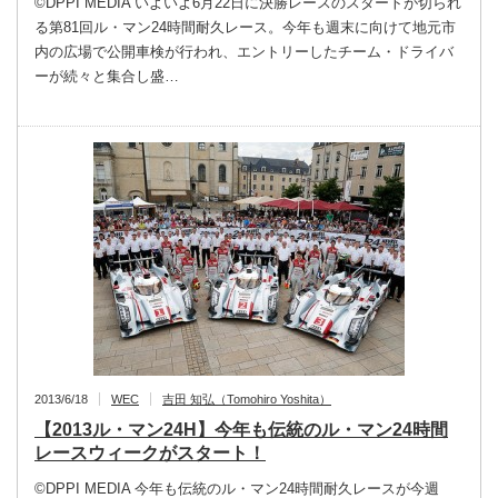
©DPPI MEDIA いよいよ6月22日に決勝レースのスタートが切られ
る第81回ル・マン24時間耐久レース。今年も週末に向けて地元市
内の広場で公開車検が行われ、エントリーしたチーム・ドライバ
ーが続々と集合し盛…
2013/6/18
WEC
吉田 知弘（Tomohiro Yoshita）
【2013ル・マン24H】今年も伝統のル・マン24時間
レースウィークがスタート！
©DPPI MEDIA 今年も伝統のル・マン24時間耐久レースが今週