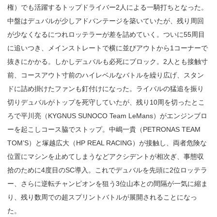
権）でも活躍するトップドライバー2人による一騎打ちとなった。
中盤はデュバルが少しアドバンテージを築いていたが、残り周回
が少なくなるにつれロッテラーが差を詰めていく。ついに55周目
に追いつき、メインストレートで横に並びアウトから1コーナーで
抜きにかかる。しかしデュバルも必死にブロック。2人とも接触寸
前、コースアウト寸前のハイレベルなバトルを繰り広げ、スタン
ドに詰め掛けたファンも釘付けになった。ライバルの猛追を振り
切りデュバルがトップを死守していたが、残り10周を切ったとこ
ろで平川亮（KYGNUS SUNOCO Team LeMans）がエンジンブロ
ーを起こしコース脇でストップ。中嶋一貴（PETRONAS TEAM
TOM’S）と塚越広大（HP REAL RACING）が接触し、両者危険な
位置にマシンを止めてしまうなどアクシデントが相次ぎ、事態収
拾のために4度目のSC導入。これでデュバルを先頭に2位ロッテラ
ー、さらに逆転チャンピオンを狙う3位山本との間隔が一気に縮ま
り、残り数周での超スプリントバトルが展開されることになっ
た。