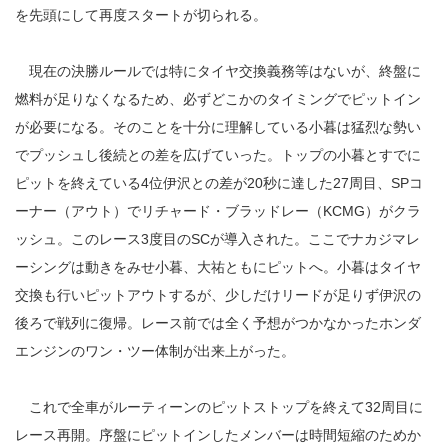
を先頭にして再度スタートが切られる。
現在の決勝ルールでは特にタイヤ交換義務等はないが、終盤に
燃料が足りなくなるため、必ずどこかのタイミングでピットイン
が必要になる。そのことを十分に理解している小暮は猛烈な勢い
でプッシュし後続との差を広げていった。トップの小暮とすでに
ピットを終えている4位伊沢との差が20秒に達した27周目、SPコ
ーナー（アウト）でリチャード・ブラッドレー（KCMG）がクラ
ッシュ。このレース3度目のSCが導入された。ここでナカジマレ
ーシングは動きをみせ小暮、大祐ともにピットへ。小暮はタイヤ
交換も行いピットアウトするが、少しだけリードが足りず伊沢の
後ろで戦列に復帰。レース前では全く予想がつかなかったホンダ
エンジンのワン・ツー体制が出来上がった。
これで全車がルーティーンのピットストップを終えて32周目に
レース再開。序盤にピットインしたメンバーは時間短縮のためか