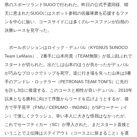
県のスポーツランドSUGOで行われた。昨日の公式予選同様、晴
天に恵まれたSUGOにはスポット参戦の佐藤琢磨を応援するファ
ンを中心に賑い、コースサイドには多くのレースファンが白熱の
決勝レースを見守った。
ポールポジションはロイック・デュバル（KYGNUS SUNOCO
Team LeMans）、2番手に山本尚貴（TEAM無限）が並ぶ顔ぶれで
スタートが切られた。出だしは山本のほうが良かったがデュバル
が巧みなブロックでトップを死守。逆に行き場を失った山本は3番
手のアンドレ・ロッテラー（PETRONAS TEAM TOM’S）に先行
を許し3位に後退する。このコースと相性が良いデュバル。2010年
以来となる勝利に向けて序盤からリードを広げようとするが、後
方で平手晃平（P.MU／CERUMO・INGING）がSPコーナー（イ
ン）で激しくクラッシュ。幸い本人に大きな怪我はなかったが、
これでセーフティカー（SC）が導入された。まだスタート直後と
いうことで上位陣はステイアウト（コース上に留まること）を選