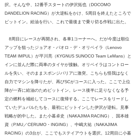
択。そんな中、12番手スタートの伊沢拓也（DOCOMO
DANDELION RACING）が大逆転をかけ、5周目を終えたところで
ピットイン。給油を行い、これで最後まで乗り切る作戦に出た。
8周目にレースが再開され、各車1コーナーへ。だが今度は順位
アップを狙ったジョアオ・パオロ・デ・オリベイラ（Lenovo
TEAM IMPUL）が平川亮（KYGNUS SUNOCO Team LeMans）と
インに並んだ際に両車のタイヤが接触。オリベイラはコントロー
ルを失い、そのままスポンジバリアに激突。こちらも怪我はなく
自力でマシンを降りたが、再びSCがコースに入った。ここで上位
陣が一斉に給油のためピットイン。レース後半に足りなくなる予
定の燃料を補給してコースに復帰する。ここでレースをリードし
ていたデュバルたちを、最初にピットインした伊沢が逆転。見事
戦略が的中した。また小暮卓史（NAKAJIMA RACING）、国本雄
資（P.MU／CERUMO・INGING）、中嶋大祐（NAKAJIMA
RACING）の3台が、ここでもステイアウトを選択。12周目に小暮