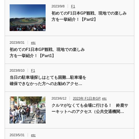
2023/9/8
F1
初めてのF1日本GP観戦、現地での楽しみ
方を一挙紹介！【Part2】
2023/8/31
etc
初めてのF1日本GP観戦、現地での楽しみ
方を一挙紹介！【Part1】
2023/8/10
F1
当日の駐車場探しはとても困難…駐車場を
確保できなかった方へのお勧めアクセ…
2023/6/12
2023年 F1日本GP
,
etc
クルマがなくても会場に行ける！ 鈴鹿サ
ーキットへのアクセス（公共交通機関…
2023/5/31
etc