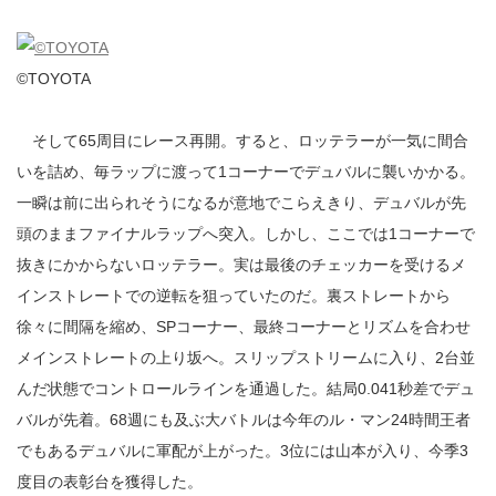
©TOYOTA
そして65周目にレース再開。すると、ロッテラーが一気に間合
いを詰め、毎ラップに渡って1コーナーでデュバルに襲いかかる。
一瞬は前に出られそうになるが意地でこらえきり、デュバルが先
頭のままファイナルラップへ突入。しかし、ここでは1コーナーで
抜きにかからないロッテラー。実は最後のチェッカーを受けるメ
インストレートでの逆転を狙っていたのだ。裏ストレートから
徐々に間隔を縮め、SPコーナー、最終コーナーとリズムを合わせ
メインストレートの上り坂へ。スリップストリームに入り、2台並
んだ状態でコントロールラインを通過した。結局0.041秒差でデュ
バルが先着。68週にも及ぶ大バトルは今年のル・マン24時間王者
でもあるデュバルに軍配が上がった。3位には山本が入り、今季3
度目の表彰台を獲得した。