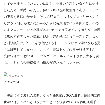
タイヤ交換をしていないのに対し、小暮のみ新しいタイヤに交換
したため一番勢いがある。狭いSUGOを縦横無尽に走り、トップ
の伊沢を攻略にかかる。そして37周目、スリップストリームに入
りアウト側から抜きにかかるが伊沢も意地でインを抑える。その
ままクロスラインで小暮が2コーナーで今度はインを狙うが、無理
に攻めすぎてしまい接触。伊沢は弾き飛ばされコースオフ。なん
と2戦連続でリタイアを余儀なくされ、チャンピオン争いからも完
全に脱落してしまった。これで小暮はトップの座を取り戻すが、
接触行為で10秒のストップ＆ゴーペナルティが下され、大きく後
退。こちらも今季初優勝の望みが絶たれてしまった。
©TOYOTA
波乱に次ぐ波乱の展開となった第6戦SUGOの決勝。最終的に優
勝争いはデュバルとロッテラーという現在WEC（世界耐久選手