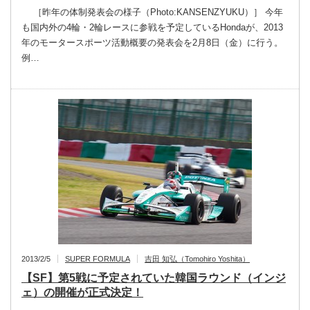
［昨年の体制発表会の様子（Photo:KANSENZYUKU）］ 今年
も国内外の4輪・2輪レースに参戦を予定しているHondaが、2013
年のモータースポーツ活動概要の発表会を2月8日（金）に行う。
例…
2013/2/5
SUPER FORMULA
吉田 知弘（Tomohiro Yoshita）
【SF】第5戦に予定されていた韓国ラウンド（インジ
ェ）の開催が正式決定！