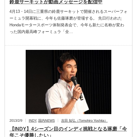
鈴鹿サーキットが動画メッセージを配信中
4月13・14日に三重県の鈴鹿サーキットで開催されるスーパーフォ
ーミュラ開幕戦に、今年も佐藤琢磨が登場する。 先日行われた
Hondaモータースポーツ体制発表会で、今年も新たに名称が変わ
った国内最高峰フォーミュラ「全…
2013/2/9
INDY
,
国内NEWS
吉田 知弘（Tomohiro Yoshita）
【INDY】4シーズン目のインディ挑戦となる琢磨「今
年こそ優勝したい」