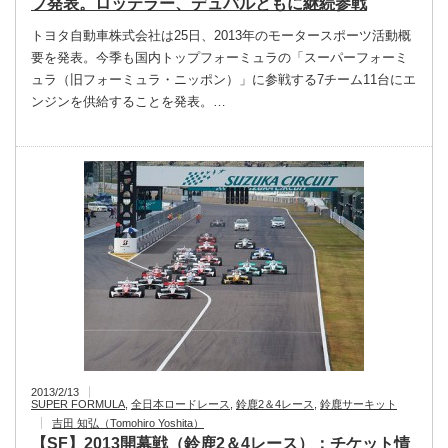
プ発表。ロッテラー、デュバルともに継続参戦
トヨタ自動車株式会社は25日、2013年のモータースポーツ活動概
要を発表。今季も国内トップフォーミュラの「スーパーフォーミ
ュラ（旧フォーミュラ・ニッポン）」に参戦する7チーム11台にエ
ンジンを供給することを発表。…
2013/2/13
SUPER FORMULA
,
全日本ロードレース
,
鈴鹿2＆4レース
,
鈴鹿サーキット
吉田 知弘（Tomohiro Yoshita）
【SF】2013開幕戦（鈴鹿2＆4レース）：チケット情