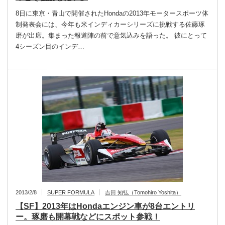
8日に東京・青山で開催されたHondaの2013年モータースポーツ体
制発表会には、今年も米インディカーシリーズに挑戦する佐藤琢
磨が出席。集まった報道陣の前で意気込みを語った。 彼にとって
4シーズン目のインデ…
2013/2/8
SUPER FORMULA
吉田 知弘（Tomohiro Yoshita）
【SF】2013年はHondaエンジン車が8台エントリ
ー。琢磨も開幕戦などにスポット参戦！