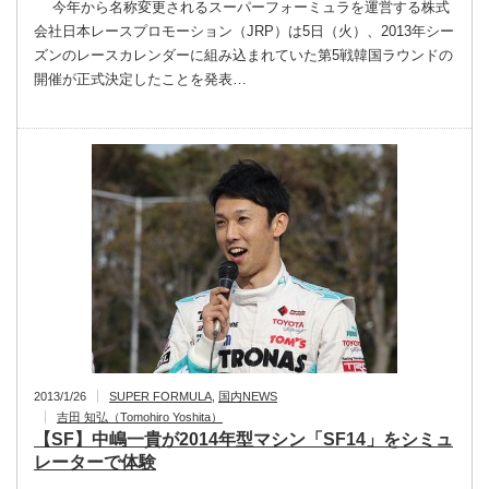
今年から名称変更されるスーパーフォーミュラを運営する株式
会社日本レースプロモーション（JRP）は5日（火）、2013年シー
ズンのレースカレンダーに組み込まれていた第5戦韓国ラウンドの
開催が正式決定したことを発表…
2013/1/26
SUPER FORMULA
,
国内NEWS
吉田 知弘（Tomohiro Yoshita）
【SF】中嶋一貴が2014年型マシン「SF14」をシミュ
レーターで体験