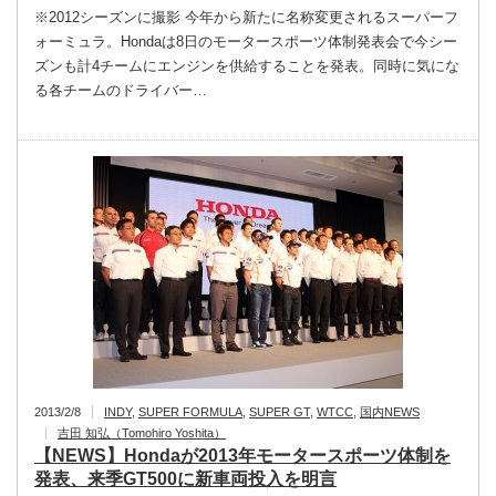
※2012シーズンに撮影 今年から新たに名称変更されるスーパーフ
ォーミュラ。Hondaは8日のモータースポーツ体制発表会で今シー
ズンも計4チームにエンジンを供給することを発表。同時に気にな
る各チームのドライバー…
2013/2/8
INDY
,
SUPER FORMULA
,
SUPER GT
,
WTCC
,
国内NEWS
吉田 知弘（Tomohiro Yoshita）
【NEWS】Hondaが2013年モータースポーツ体制を
発表、来季GT500に新車両投入を明言