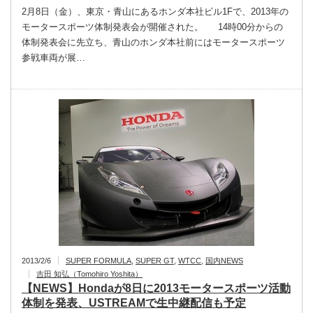
2月8日（金）、東京・青山にあるホンダ本社ビル1Fで、2013年の
モータースポーツ体制発表会が開催された。 14時00分からの
体制発表会に先立ち、青山のホンダ本社前にはモータースポーツ
参戦車両が展…
2013/2/6
SUPER FORMULA
,
SUPER GT
,
WTCC
,
国内NEWS
吉田 知弘（Tomohiro Yoshita）
【NEWS】Hondaが8日に2013モータースポーツ活動
体制を発表、USTREAMで生中継配信も予定