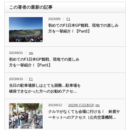
この著者の最新の記事
2023/9/8
F1
初めてのF1日本GP観戦、現地での楽しみ
方を一挙紹介！【Part2】
2023/8/31
etc
初めてのF1日本GP観戦、現地での楽しみ
方を一挙紹介！【Part1】
2023/8/10
F1
当日の駐車場探しはとても困難…駐車場を
確保できなかった方へのお勧めアクセ…
2023/6/12
2023年 F1日本GP
,
etc
クルマがなくても会場に行ける！ 鈴鹿サ
ーキットへのアクセス（公共交通機関…