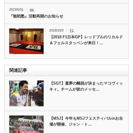
2023/5/31
etc
『観戦塾』活動再開のお知らせ
2018/10/3
F1
【2018 F1日本GP】レッドブルのリカルド
＆フェルスタッペンが来日！…
関連記事
【SGT】童夢の離脱が決まったマコヴィッ
キィ。チームが彼のメッセ…
【MSJ】今年もMSJフェスティバルinお台
場が開催、ジャン・ト…