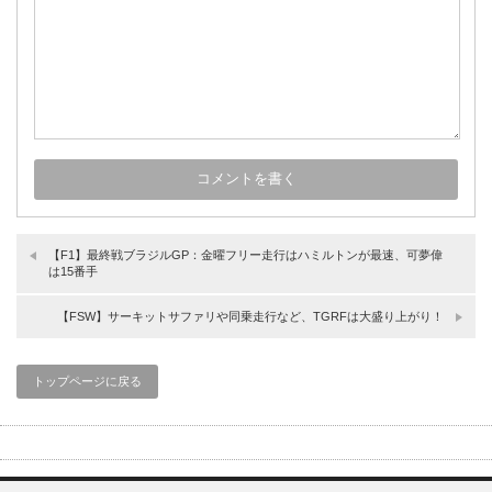
【F1】最終戦ブラジルGP：金曜フリー走行はハミルトンが最速、可夢偉
は15番手
【FSW】サーキットサファリや同乗走行など、TGRFは大盛り上がり！
トップページに戻る