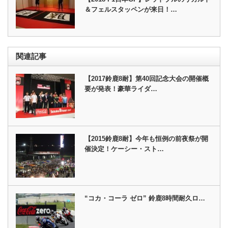
＆フェルスタッペンが来日！…
関連記事
【2017鈴鹿8耐】第40回記念大会の開催概
要が発表！豪華ライダ…
【2015鈴鹿8耐】今年も恒例の前夜祭が開
催決定！ケーシー・スト…
“コカ・コーラ ゼロ” 鈴鹿8時間耐久ロ…