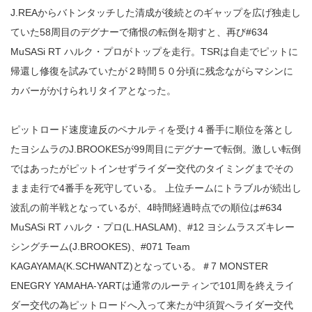
J.REAからバトンタッチした清成が後続とのギャップを広げ独走し
ていた58周目のデグナーで痛恨の転倒を期すと、再び#634
MuSASi RT ハルク・プロがトップを走行。TSRは自走でピットに
帰還し修復を試みていたが２時間５０分頃に残念ながらマシンに
カバーがかけられリタイアとなった。
ピットロード速度違反のペナルティを受け４番手に順位を落とし
たヨシムラのJ.BROOKESが99周目にデグナーで転倒。激しい転倒
ではあったがピットインせずライダー交代のタイミングまでその
まま走行で4番手を死守している。 上位チームにトラブルが続出し
波乱の前半戦となっているが、4時間経過時点での順位は#634
MuSASi RT ハルク・プロ(L.HASLAM)、#12 ヨシムラスズキレー
シングチーム(J.BROOKES)、#071 Team
KAGAYAMA(K.SCHWANTZ)となっている。＃7 MONSTER
ENEGRY YAMAHA-YARTは通常のルーティンで101周を終えライ
ダー交代の為ピットロードへ入って来たが中須賀へライダー交代