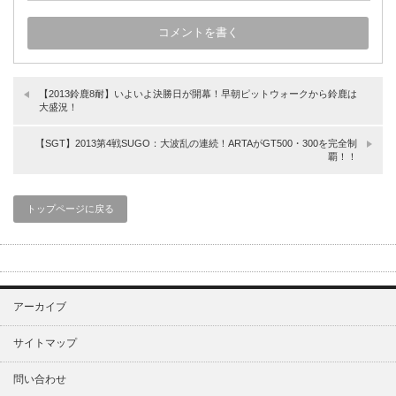
【2013鈴鹿8耐】いよいよ決勝日が開幕！早朝ピットウォークから鈴鹿は
大盛況！
【SGT】2013第4戦SUGO：大波乱の連続！ARTAがGT500・300を完全制
覇！！
トップページに戻る
アーカイブ
サイトマップ
問い合わせ