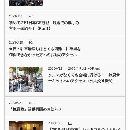
2023/8/31
etc
初めてのF1日本GP観戦、現地での楽しみ
方を一挙紹介！【Part1】
2023/8/10
F1
当日の駐車場探しはとても困難…駐車場を
確保できなかった方へのお勧めアクセ…
2023/6/12
2023年 F1日本GP
,
etc
クルマがなくても会場に行ける！ 鈴鹿サ
ーキットへのアクセス（公共交通機関…
2023/5/31
etc
『観戦塾』活動再開のお知らせ
2018/10/3
F1
【2018 F1日本GP】レッドブルのリカルド