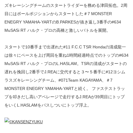
ズキレーシングチームのスタートライダーを務める津田拓也。2周
目にはポールポジションからスタートした＃7 MONSTER
ENEGRY YAMAHA-YARTのB.PARKESが抜き返し3番手の#634
MuSASi RT ハルク・プロの高橋と激しいバトルを展開。
スタートで10番手まで出遅れた#11 F.C.C TSR Hondaの清成龍一
は徐々にペースを上げ周回を重ね1時間経過時点でのトップの#634
MuSASi RT ハルク・プロのL.HASLAM。TSRの清成がスタートの
遅れを挽回し2番手でJ.REAに交代すると３〜５番手に#12ヨシム
ラスズキレーシングチーム、#071Team KAGAYAMA、＃7
MONSTER ENEGRY YAMAHA-YARTと続く。 ファステストラッ
プを叩きだし高いアベレージで走行するJ.REAが39周目にトップ
をいくL.HASLAMをパスしついにトップ浮上。