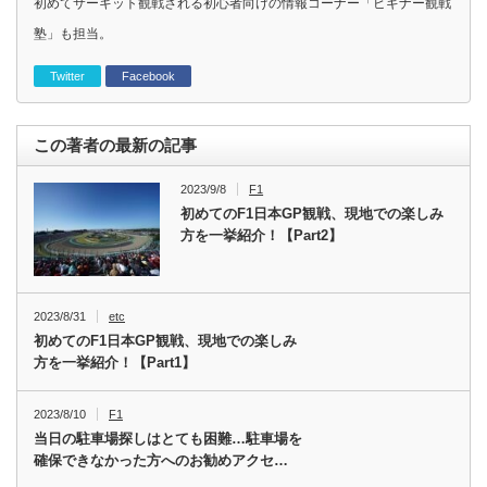
初めてサーキット観戦される初心者向けの情報コーナー「ビギナー観戦
塾」も担当。
Twitter
Facebook
この著者の最新の記事
2023/9/8
F1
初めてのF1日本GP観戦、現地での楽しみ
方を一挙紹介！【Part2】
2023/8/31
etc
初めてのF1日本GP観戦、現地での楽しみ
方を一挙紹介！【Part1】
2023/8/10
F1
当日の駐車場探しはとても困難…駐車場を
確保できなかった方へのお勧めアクセ…