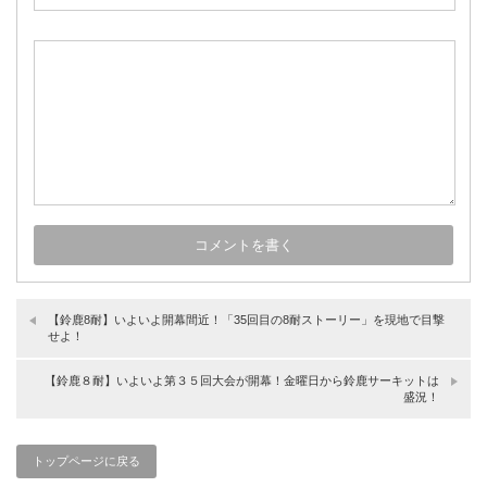
【鈴鹿8耐】いよいよ開幕間近！「35回目の8耐ストーリー」を現地で目撃
せよ！
【鈴鹿８耐】いよいよ第３５回大会が開幕！金曜日から鈴鹿サーキットは
盛況！
トップページに戻る