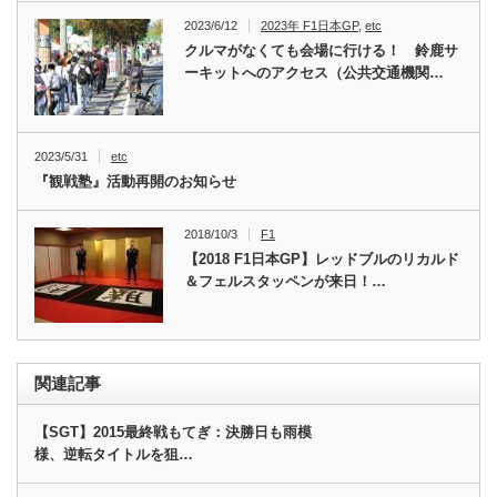
2023/6/12
2023年 F1日本GP
,
etc
クルマがなくても会場に行ける！ 鈴鹿サ
ーキットへのアクセス（公共交通機関…
2023/5/31
etc
『観戦塾』活動再開のお知らせ
2018/10/3
F1
【2018 F1日本GP】レッドブルのリカルド
＆フェルスタッペンが来日！…
関連記事
【SGT】2015最終戦もてぎ：決勝日も雨模
様、逆転タイトルを狙…